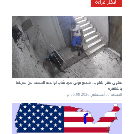
الاكثر قراءة
نقل عفش المنطقه العاشره 50636444 فك وتركيب ...
عقوق يهز القلوب.. فيديو يوثق طرد شاب لوالدته المسنة من منزلها
الإثنين 02 سبتمبر 2024 05:01 م
بالقاهرة
الجمعة 07 أغسطس 2026 06:08 م