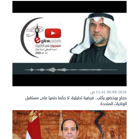
عن
مصر
للمصريين
بالخارج
المعاملات
القنصلية
البعثة
06/08/2026 11:41 ص
حجاج بوخضور يكتب.. فرضية تحليلية، لا حكما حتميا على مستقبل
الدبلوماسية
الولايات المتحدة
مجلس
الجالية
الصحفيون