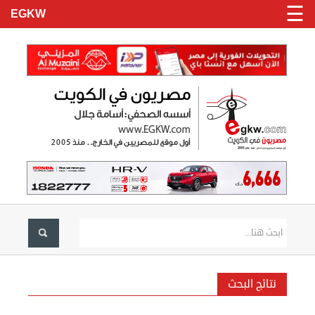
☰
EGKW
الرئيسية
تسجيل
دخول
الاخبار
نحن
نتائج البحث
هنا