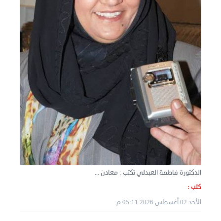
نقل عفش الكويت 50636444 فك وتركيب ايكيا محلي ...
الأربعاء 04 سبتمبر 2024 08:20 م
الدكتورة فاطمة العبدلي تكتب : معادن ...
كتب :
الأحد 02 أغسطس 2026 05:11 م