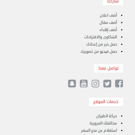
شاركنا
أضف اعلان
أضف مقال
أضف إهداء
الشكاوى والاقتراحات
حمل خبر من إعدادك
حمل فيديو من تصويرك
تواصل معنا
هاف لوري قط أغراض واثاث للمحرقة 65007374 في ...
الأحد 24 سبتمبر 2023 11:10 ص
خدمات الموقع
حركة الطيران
مخالفتك المرورية
استعلام عن منع السفر