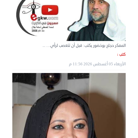
السبت 07 سبتمبر 2024 04:09 م
المفكر حجاج بوخضور يكتب: قبل أن تتعصب لرأي… ...
كتب :
الأربعاء 05 أغسطس 2026 11:56 م
نقل عفش المنطقه العاشره 50636444 فك وتركيب ...
السبت 07 سبتمبر 2024 04:08 م