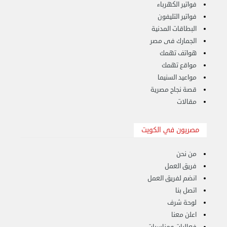
فواتير الكهرباء
فواتير التليفون
البطاقات المدنية
الجمارك فى مصر
هواتف تهمك
مواقع تهمك
مواعيد السنيما
قصة نجاح مصرية
مقالات
نقل عفش الكويت 50636444 فك وتركيب ايكيا ...
الأحد 17 سبتمبر 2023 01:24 م
مصريون في الكويت
من نحن
فريق العمل
انضم لفريق العمل
اتصل بنا
لوحة شرف
اعلن معنا
فعاليات ومناسبات