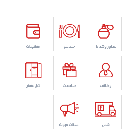
نقل عفش الكويت 50636444 فك وتركيب ايكيا محلي ...
السبت 31 أغسطس 2024 06:31 م
عطور وهدايا
مطاعم
مفقودات
وظائف
مناسبات
نقل عفش
شحن
اعلانات مبوبة