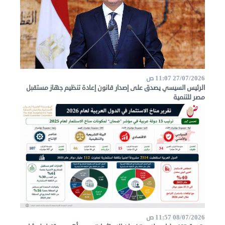
المصريون
اعلن
معنا
عن
الكويت
27/07/2026 11:07 ص
رسالة
الرئيس السيسي يصدق على إصدار قانون إعادة تنظيم جهاز مستقبل
الناشر
مصر للتنمية
شاركنا
مصريون
في
الكويت
لوحة
08/07/2026 11:57 ص
شرف