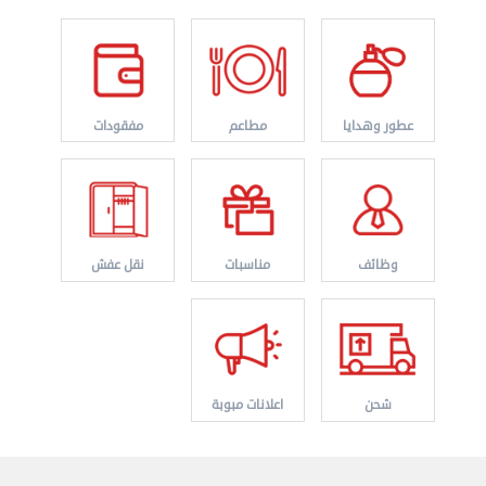
عطور وهدايا
مطاعم
مفقودات
نقل عفش الكويت 50767633 هاف لوري نقل أغراض ...
الأربعاء 28 أغسطس 2024 12:25 م
وظائف
مناسبات
نقل عفش
شحن
اعلانات مبوبة