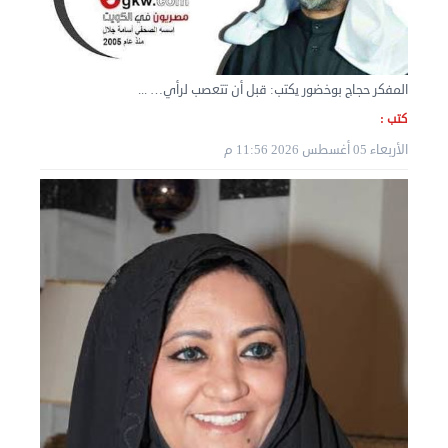
المفكر حجاج بوخضور يكتب: قبل أن تتعصب لرأي… ...
كتب :
الأربعاء 05 أغسطس 2026 11:56 م
نقل عفش الكويت 50636444 فك وتركيب ايكيا محلي ...
الثلاثاء 03 سبتمبر 2024 07:06 م