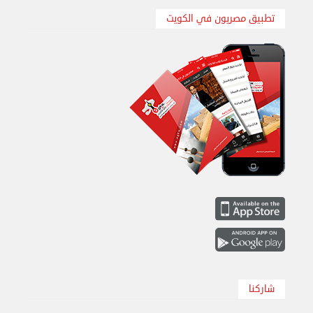
تطبيق مصريون في الكويت
نقل عفش الكويت 50636444 فك وتركيب ايكيا محلي ...
الإثنين 26 أغسطس 2024 11:31 ص
شاركنا