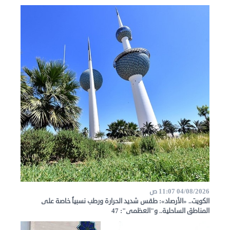
04/08/2026 11:07 ص
الكويت.. «الأرصاد»: طقس شديد الحرارة ورطب نسبياً خاصة على
المناطق الساحلية.. و"العظمى": 47