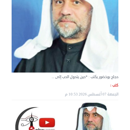
نقل عفش المنطقه العاشره 50636444 فك وتركيب ...
السبت 07 سبتمبر 2024 04:08 م
حجاج بوخضور يكتب : *حين يتحول الحب إلى ...
كتب :
الجمعة 07 أغسطس 2026 10:53 م
نقل عفش الكويت 50636444 فك وتركيب ايكيا محلي ...
الأربعاء 04 سبتمبر 2024 08:20 م