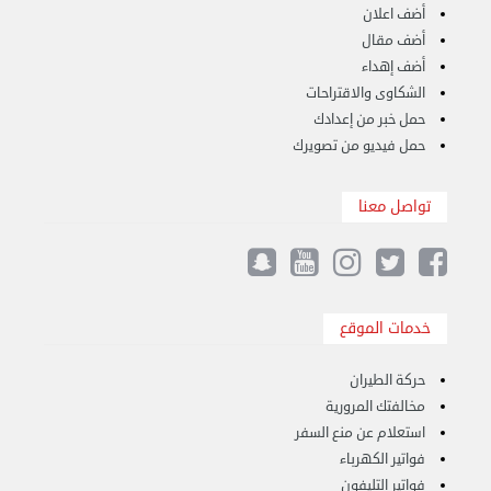
أضف اعلان
هاف لوري قط أغراض واثاث للمحرقة 65007374 في ...
أضف مقال
الأحد 24 سبتمبر 2023 11:10 ص
أضف إهداء
الشكاوى والاقتراحات
حمل خبر من إعدادك
حمل فيديو من تصويرك
تواصل معنا
خدمات الموقع
حركة الطيران
نقل عفش الكويت 50636444 فك وتركيب ايكيا ...
مخالفتك المرورية
الأحد 17 سبتمبر 2023 01:24 م
استعلام عن منع السفر
فواتير الكهرباء
فواتير التليفون