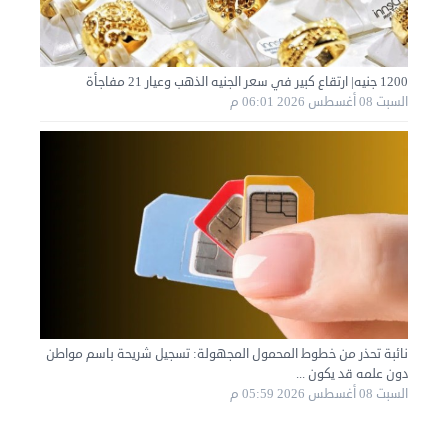
1200 جنيه| ارتقاع كبير في سعر الجنيه الذهب وعيار 21 مفاجأة
السبت 08 أغسطس 2026 06:01 م
نقل عفش الكويت 50636444 فك وتركيب ايكيا محلي ...
السبت 31 أغسطس 2024 06:31 م
نائبة تحذر من خطوط المحمول المجهولة: تسجيل شريحة باسم مواطن
دون علمه قد يكون ...
السبت 08 أغسطس 2026 05:59 م