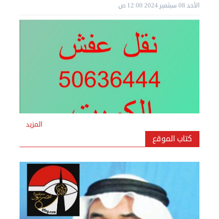
نقل عفش المنطقه العاشره 50636444 فك وتركيب ...
السبت 07 سبتمبر 2024 04:09 م
المزيد
كتاب الموقع