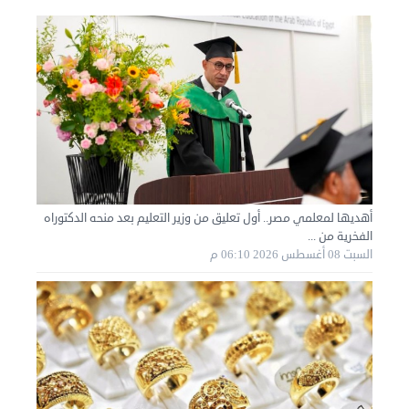
أهديها لمعلمي مصر.. أول تعليق من وزير التعليم بعد منحه الدكتوراه
الفخرية من ...
السبت 08 أغسطس 2026 06:10 م
نقل عفش الكويت 50636444 فك وتركيب ايكيا محلي ...
الأحد 01 سبتمبر 2024 02:03 م