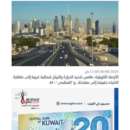
الاخبار
نحن
هنا
عن
مصر
08/08/2026 11:08 ص
للمصريين
الأرصاد الكويتية: طقس شديد الحرارة والرياح شمالية غربية إلى متقلبة
الاتجاه خفيفة إلى معتدلة.. و"العظمى": 48
بالخارج
المعاملات
القنصلية
البعثة