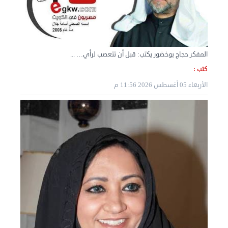
المفكر حجاج بوخضور يكتب: قبل أن تتعصب لرأي… ...
كتب :
الأربعاء 05 أغسطس 2026 11:56 م
نقل عفش المنطقه العاشره 50636444 فك وتركيب ...
السبت 07 سبتمبر 2024 04:08 م