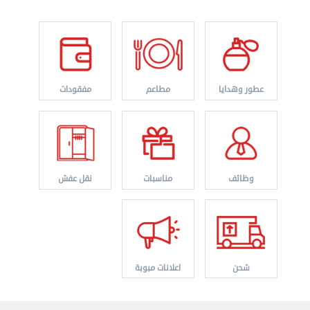
عطور وهدايا
مطاعم
مفقودات
وظائف
مناسبات
نقل عفش
شحن
اعلانات مبوبة
نقل عفش الكويت 50767633 هاف لوري نقل أغراض ...
الأربعاء 28 أغسطس 2024 12:25 م