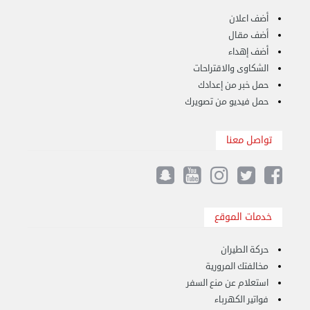
أضف اعلان
أضف مقال
أضف إهداء
الشكاوى والاقتراحات
حمل خبر من إعدادك
حمل فيديو من تصويرك
تواصل معنا
هاف لوري قط أغراض واثاث للمحرقة 65007374 في ...
الأحد 24 سبتمبر 2023 11:10 ص
خدمات الموقع
حركة الطيران
مخالفتك المرورية
استعلام عن منع السفر
فواتير الكهرباء