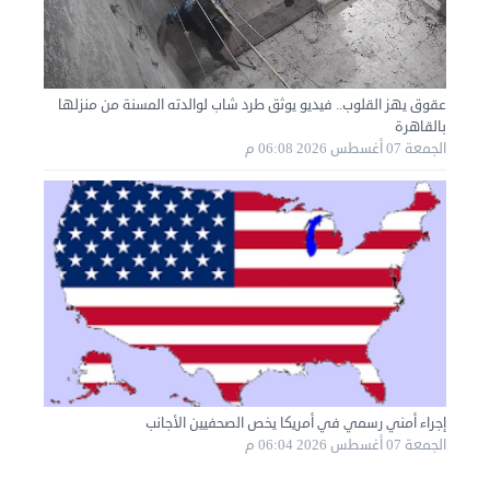
نقل عفش الكويت 50636444 فك وتركيب ايكيا محلي ...
الأحد 01 سبتمبر 2024 02:03 م
عقوق يهز القلوب.. فيديو يوثق طرد شاب لوالدته المسنة من منزلها
بالقاهرة
الجمعة 07 أغسطس 2026 06:08 م
إجراء أمني رسمي في أمريكا يخص الصحفيين الأجانب
نقل عفش الكويت 50636444 فك وتركيب ايكيا محلي ...
الجمعة 07 أغسطس 2026 06:04 م
السبت 31 أغسطس 2024 06:31 م