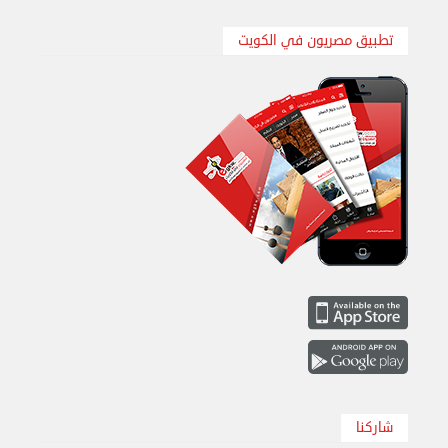
تطبيق مصريون في الكويت
نقل عفش الكويت 50636444 فك وتركيب ايكيا محلي ...
الإثنين 26 أغسطس 2024 11:31 ص
شاركنا