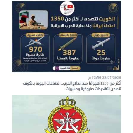
هنا
عن
مصر
للمصريين
بالخارج
المعاملات
القنصلية
22/07/2026 12:59 م
أكثر من 1350 هجومًا منذ اندلاع الحرب.. الدفاعات الجوية بالكويت
تتصدى لتهديدات صاروخية ومسيرات
البعثة
الدبلوماسية
مجلس
الجالية