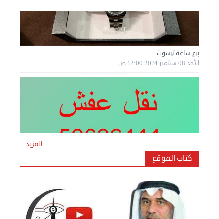
بيع ساعة تيسوت
الأحد 08 سبتمبر 2024 12:00 ص
المزيد
كتاب الموقع
نقل عفش المنطقه العاشره 50636444 فك وتركيب ...
السبت 07 سبتمبر 2024 04:09 م