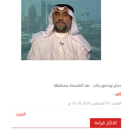
الثلاثاء 03 سبتمبر 2024 07:06 م
حجاج بوخضور يكتب : نقد الفلسفة بمنطقها
كتب :
نقل عفش المنطقه العاشره 50636444 فك وتركيب ...
الإثنين 02 سبتمبر 2024 05:02 م
السبت 01 أغسطس 2026 10:10 م
المزيد
الاكثر قراءة