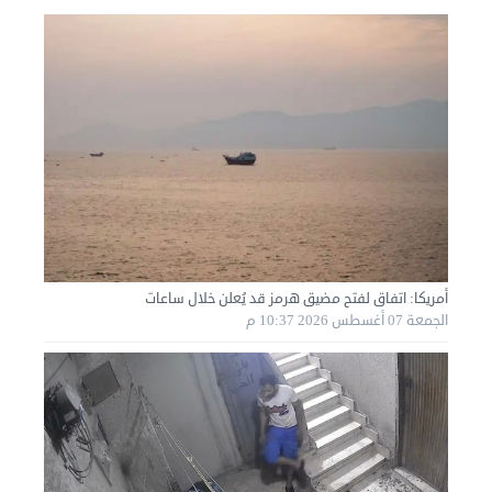
نقل عفش المنطقه العاشره 50636444 فك وتركيب ...
الإثنين 02 سبتمبر 2024 05:01 م
أمريكا: اتفاق لفتح مضيق هرمز قد يُعلن خلال ساعات
الجمعة 07 أغسطس 2026 10:37 م