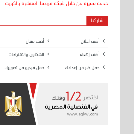
خدمة مميزة من خلال شبكة فروعنا المنتشرة بالكويت
شاركنا
أضف اعلان
أضف مقال
أضف إهداء
الشكاوى والاقتراحات
حمل خبر من إعدادك
حمل فيديو من تصويرك
بيع ساعة تيسوت
الأحد 08 سبتمبر 2024 12:00 ص
نقل عفش المنطقه العاشره 50636444 فك