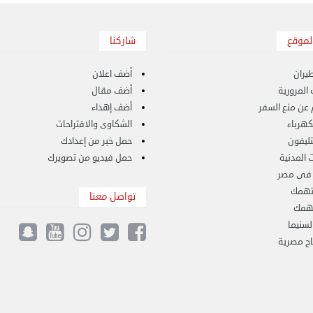
لموقع
شاركنا
يران
أضف اعلان
المرورية
أضف مقال
 عن منع السفر
أضف إهداء
لكهرباء
الشكاوى والاقتراحات
لتليفون
حمل خبر من إعدادك
 المدنية
حمل فيديو من تصويرك
 فى مصر
تهمك
تواصل معنا
تهمك
لسنيما
ح مصرية