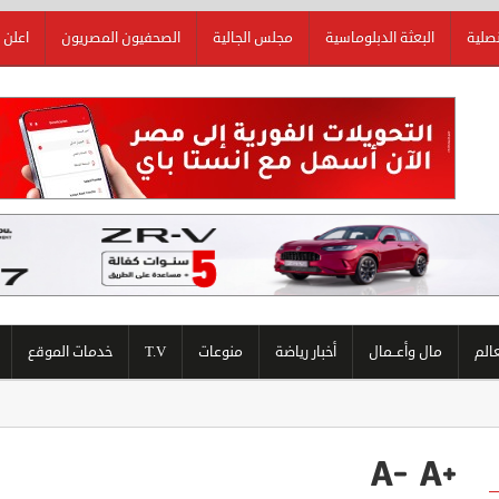
نصلية
البعثة الدبلوماسية
مجلس الجالية
الصحفيون المصريون
اعلن 
عالم
مال وأعــمال
أخبار رياضة
منوعات
T.V
خدمات الموقع