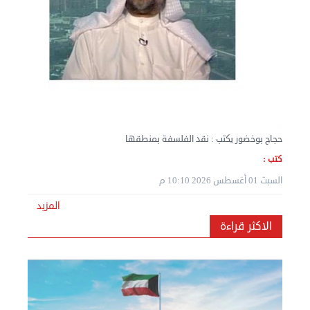
حجاج بوخضور يكتب : نقد الفلسفة بمنطقها
كتب :
السبت 01 أغسطس 2026 10:10 م
نقل عفش المنطقه العاشره 50636444 فك وتركيب ...
المزيد
الإثنين 02 سبتمبر 2024 05:02 م
الاكثر قراءة