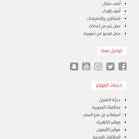
أضف مقال
أضف إهداء
الشكاوى والاقتراحات
حمل خبر من إعدادك
حمل فيديو من تصويرك
تواصل معنا
هاف لوري قط أغراض واثاث للمحرقة 65007374 في ...
الأحد 24 سبتمبر 2023 11:10 ص
خدمات الموقع
حركة الطيران
مخالفتك المرورية
استعلام عن منع السفر
فواتير الكهرباء
فواتير التليفون
البطاقات المدنية