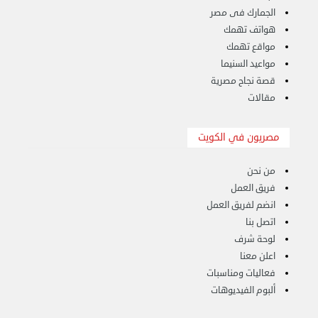
الجمارك فى مصر
هواتف تهمك
مواقع تهمك
مواعيد السنيما
نقل عفش الكويت 50636444 فك وتركيب ايكيا ...
الأحد 17 سبتمبر 2023 01:24 م
قصة نجاح مصرية
مقالات
مصريون في الكويت
من نحن
فريق العمل
انضم لفريق العمل
اتصل بنا
لوحة شرف
اعلن معنا
فعاليات ومناسبات
ألبوم الفيديوهات