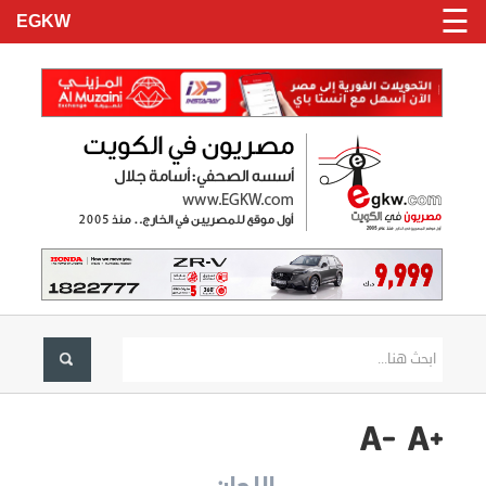
☰
EGKW
الرئيسية
تسجيل
دخول
الاخبار
نحن
هنا