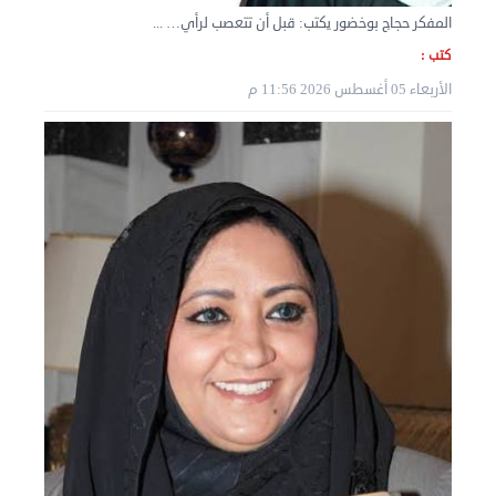
المفكر حجاج بوخضور يكتب: قبل أن تتعصب لرأي… ...
كتب :
الأربعاء 05 أغسطس 2026 11:56 م
نقل عفش المنطقه العاشره 50636444 فك وتركيب ...
السبت 07 سبتمبر 2024 04:08 م