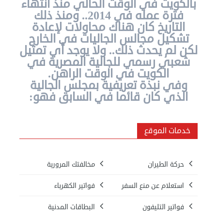
بالكويت في الوقت الحالي منذ انتهاء
المصريون
فترة عمله في 2014.. ومنذ ذلك
اعلن
معنا
التاريخ كان هناك محاولات لإعادة
تشكيل مجالس الجاليات في الخارج
عن
لكن لم يحدث ذلك.. ولا يوجد أي تمثيل
الكويت
شعبي رسمي للجالية المصرية في
الكويت في الوقت الراهن.
رسالة
وفي نبذة تعريفية بمجلس الجالية
الناشر
الذي كان قائما في السابق فهو:
شاركنا
خدمات الموقع
مصريون
في
حركة الطيران
مخالفتك المرورية
الكويت
استعلام عن منع السفر
فواتير الكهرباء
لوحة
شرف
فواتير التليفون
البطاقات المدنية
اعلن