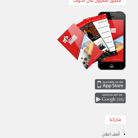
تطبيق مصريون في الكويت
نقل عفش الكويت 50636444 فك وتركيب ايكيا محلي ...
الإثنين 26 أغسطس 2024 11:31 ص
شاركنا
أضف اعلان