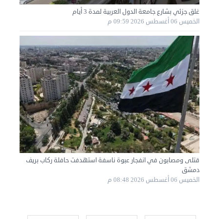
غلق جزئي بشارع جامعة الدول العربية لمدة 3 أيام
نقل عفش الكويت 50636444 فك وتركيب ايكيا محلي ...
الخميس 06 أغسطس 2026 09:59 م
الأحد 01 سبتمبر 2024 02:03 م
قتلى ومصابون في انفجار عبوة ناسفة استهدفت حافلة ركاب بريف
دمشق
نقل عفش الكويت 50636444 فك وتركيب ايكيا محلي ...
الخميس 06 أغسطس 2026 08:48 م
السبت 31 أغسطس 2024 06:31 م