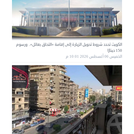
الكويت تحدد شروط تحويل الزيارة إلى إقامة «التحاق بعائل».. ورسوم
نقل عفش المنطقه العاشره 50636444 فك وتركيب ...
150 دينارًا
الإثنين 02 سبتمبر 2024 05:01 م
الخميس 06 أغسطس 2026 10:01 م