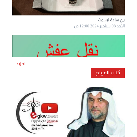
بيع ساعة تيسوت
الأحد 08 سبتمبر 2024 12:00 ص
المزيد
كتاب الموقع
نقل عفش المنطقه العاشره 50636444 فك وتركيب ...
السبت 07 سبتمبر 2024 04:09 م