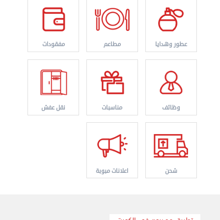
عطور وهدايا
مطاعم
مفقودات
وظائف
مناسبات
نقل عفش
شحن
اعلانات مبوبة
نقل عفش الكويت 50767633 هاف لوري نقل أغراض ...
الأربعاء 28 أغسطس 2024 12:25 م