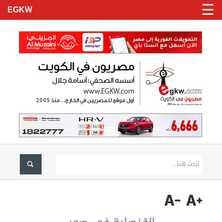
☰
EGKW
الرئيسية
تسجيل
دخول
الاخبار
نحن
هنا