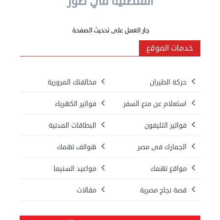
القنصلية في صور
عن
مصر
جار العمل على تحديث الصفحة
للمصريين
خدمات الموقع
بالخارج
حركة الطيران
مخالفتك المرورية
المعاملات
استعلام عن منع السفر
فواتير الكهرباء
القنصلية
فواتير التليفون
البطاقات المدنية
البعثة
الجمارك فى مصر
هواتف تهمك
الدبلوماسية
مواقع تهمك
مواعيد السنيما
مجلس
الجالية
قصة نجاح مصرية
مقالات
الصحفيون
المصريون