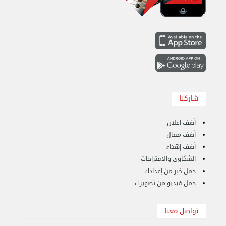
نقل عفش الكويت 50636444 فك وتركيب ايكيا محلي ...
الإثنين 26 أغسطس 2024 11:31 ص
شاركنا
أضف اعلان
أضف مقال
أضف إهداء
الشكاوى والاقتراحات
حمل خبر من إعدادك
حمل فيديو من تصويرك
تواصل معنا