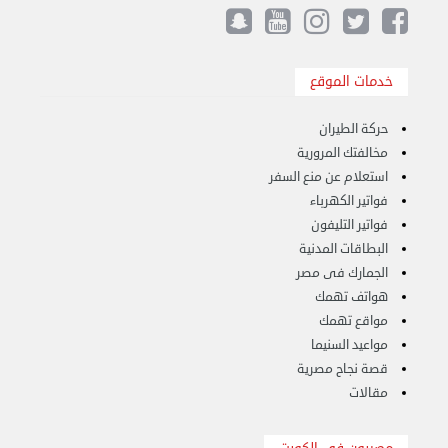
هاف لوري قط أغراض واثاث للمحرقة 65007374 في ...
الأحد 24 سبتمبر 2023 11:10 ص
خدمات الموقع
حركة الطيران
مخالفتك المرورية
استعلام عن منع السفر
فواتير الكهرباء
فواتير التليفون
البطاقات المدنية
الجمارك فى مصر
هواتف تهمك
مواقع تهمك
مواعيد السنيما
قصة نجاح مصرية
نقل عفش الكويت 50636444 فك وتركيب ايكيا ...
مقالات
الأحد 17 سبتمبر 2023 01:24 م