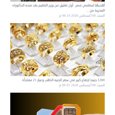
الإثنين 02 سبتمبر 2024 05:01 م
أهديها لمعلمي مصر.. أول تعليق من وزير التعليم بعد منحه الدكتوراه
الفخرية من ...
السبت 08 أغسطس 2026 06:10 م
1200 جنيه| ارتقاع كبير في سعر الجنيه الذهب وعيار 21 مفاجأة
نقل عفش الكويت 50636444 فك وتركيب ايكيا محلي ...
السبت 08 أغسطس 2026 06:01 م
الأحد 01 سبتمبر 2024 02:03 م