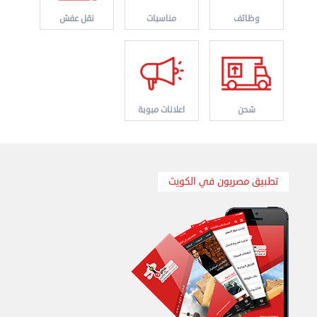
وظائف
مناسبات
نقل عفش
شحن
اعلانات مبوبة
نقل عفش الكويت 50767633 هاف لوري نقل أغراض ...
الأربعاء 28 أغسطس 2024 12:25 م
تطبيق مصريون في الكويت