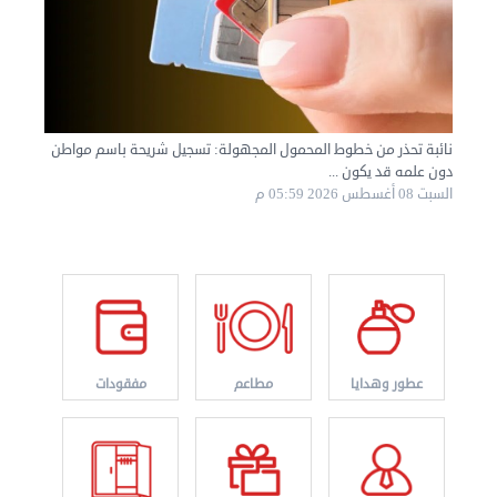
نائبة تحذر من خطوط المحمول المجهولة: تسجيل شريحة باسم مواطن
دون علمه قد يكون ...
السبت 08 أغسطس 2026 05:59 م
نقل عفش الكويت 50636444 فك وتركيب ايكيا محلي ...
السبت 31 أغسطس 2024 06:31 م
عطور وهدايا
مطاعم
مفقودات