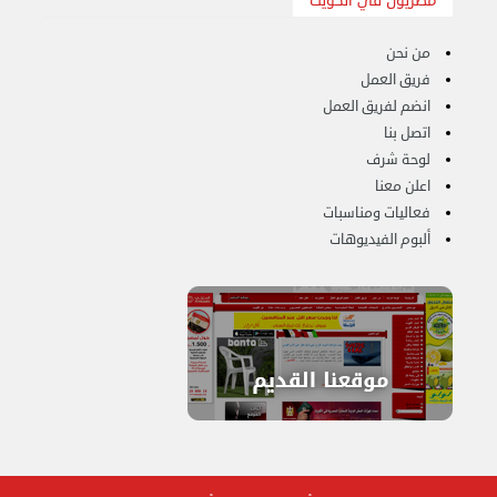
مصريون في الكويت
من نحن
فريق العمل
انضم لفريق العمل
اتصل بنا
لوحة شرف
اعلن معنا
فعاليات ومناسبات
ألبوم الفيديوهات
هاف لوري لتوصيل ونقل العفش 65818808
الخميس 14 سبتمبر 2023 03:06 م