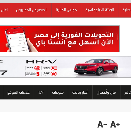
نصلية
البعثة الدبلوماسية
مجلس الجالية
الصحفيون المصريون
اعلن 
عالم
مال وأعــمال
أخبار رياضة
منوعات
T.V
خدمات الموقع