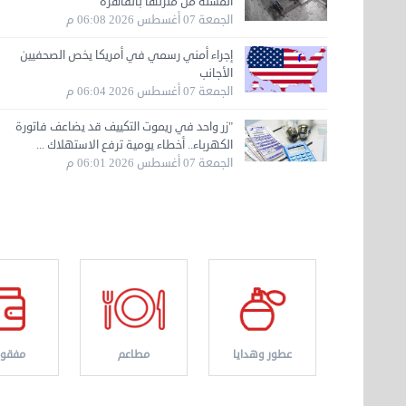
المسنة من منزلها بالقاهرة
الجمعة 07 أغسطس 2026 06:08 م
نقل عفش الكويت 50636444 فك وتركيب ايكيا ...
إجراء أمني رسمي في أمريكا يخص الصحفيين
الأحد 17 سبتمبر 2023 01:24 م
الأجانب
الجمعة 07 أغسطس 2026 06:04 م
"زر واحد في ريموت التكييف قد يضاعف فاتورة
هاف لوري لتوصيل ونقل العفش 65818808
الكهرباء.. أخطاء يومية ترفع الاستهلاك ...
الخميس 14 سبتمبر 2023 03:06 م
الجمعة 07 أغسطس 2026 06:01 م
نقل عفش مؤسسة تربات 65007374 داخل الكويت
فك ...
الخميس 14 سبتمبر 2023 04:48 ص
نقل عفش 90061233 فك نقل تركيب في جميع
مناطق ...
عطور وهدايا
مطاعم
مفقود
الأربعاء 13 سبتمبر 2023 11:46 ص