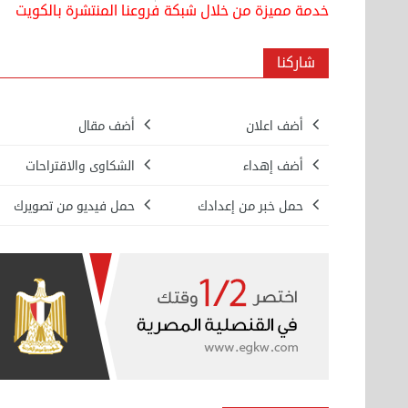
خدمة مميزة من خلال شبكة فروعنا المنتشرة بالكويت
شاركنا
أضف اعلان
أضف مقال
أضف إهداء
الشكاوى والاقتراحات
حمل خبر من إعدادك
حمل فيديو من تصويرك
بيع ساعة تيسوت
الأحد 08 سبتمبر 2024 12:00 ص
نقل عفش المنطقه العاشره 50636444 فك