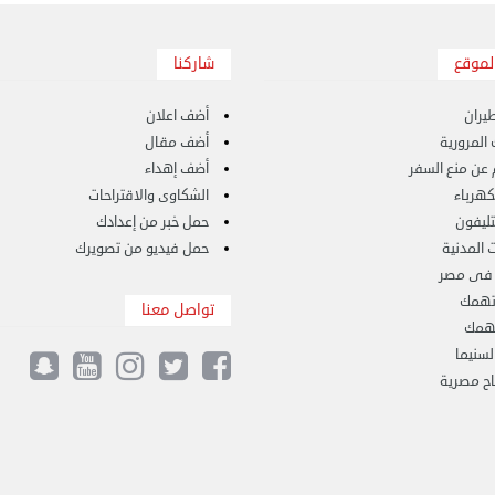
لموقع
شاركنا
يران
أضف اعلان
المرورية
أضف مقال
 عن منع السفر
أضف إهداء
لكهرباء
الشكاوى والاقتراحات
لتليفون
حمل خبر من إعدادك
 المدنية
حمل فيديو من تصويرك
 فى مصر
تهمك
تواصل معنا
تهمك
لسنيما
ح مصرية