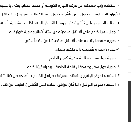
7- شهادة راتب مصدقة من غرفة التجارة الكويتية أو كشف حساب بنكي بالنسبة لحاملي جوازات سفر (مادة 17) .
الأوراق المطلوبة للحصول على تأشيرة دخول لفئة العمالة المنزلية ( مادة 20)
1 – طلب الحصول على تأشيرة دخول وفقا للنموذج المعد لذلك بالقنصلية. أطبعه من هذا الرابط: /uploads/SERVER-R6ECXSBH714.pdf
2- جواز سفر الخادم على ألا تقل صلاحيته عن ستة أشهر وصورة ضوئية له .
3- صورة صفحة الإقامة على ألا تقل صلاحيتها عن ثلاثة أشهر.
4- عدد (2) صورة شخصية ذات خلفية بيضاء .
5- صورة جواز سفر / بطاقة مدنية كفيل الخادم .
6- صورة جواز سفر وصفحة الإقامة الخاصة بـ (بمرافق ) الخادم.
7- استيفاء نموذج الإقرار والتعهد بمعرفة ( مرافق الخادم ) . أطبعه من هنا: /uploads/SERVER-R6ECXSBH717.pdf
8- استيفاء نموذج التوكيل ( إذا كان مرافق الخادم ليس الكفيل ). أطبعه من هنا: /uploads/SERVER-R6ECXSBH718.pdf