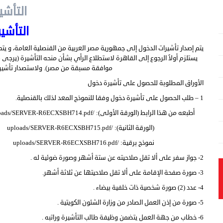
التأشي
التأشي
يستلزم أولاً الرجوع إلى القاهرة لاستطلاع الرأي بشأن منحه التأشيرة (يرجى 
موافقة مسبقة من مصر). ولاستصدار تأشيرة ا
الأوراق المطلوبة للحصول على تأشيرة دخول
1 – طلب الحصول على تأشيرة دخول وفقا للنموذج المعد لذلك بالقنصلية.
أطبعه من هذا الرابط (الورقة الأولى): /uploads/SERVER-R6ECXSBH714.pdf
(الورقة الثانية): /uploads/SERVER-R6ECXSBH715.pdf
نموذج برقية: /uploads/SERVER-R6ECXSBH716.pdf
2- جواز سفر على ألا تقل صلاحيته عن ستة أشهر وصورة ضوئية له .
3- صورة صفحة الإقامة على ألا تقل صلاحيتها عن ثلاثة أشهر.
4- عدد (2) صورة شخصية ذات خلفية بيضاء .
5- صورة من إذن العمل الصادر من وزارة الشئون الكويتية .
6- خطاب من جهة العمل يتضمن وظيفة طالب التأشيرة وراتبه .