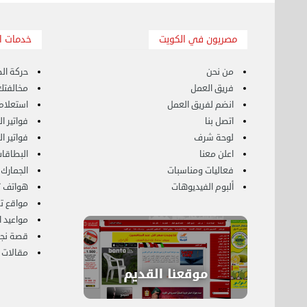
مشاركة سكن بابرق خيطان
الثلاثاء 12 سبتمبر 2023 08:23 م
مصريون في الكويت
خدمات ا
من نحن
حركة الط
نقل عفش حولي 50636444 فك وتركيب ايكيا
فريق العمل
مخالفتك 
محلي ...
انضم لفريق العمل
استعلام
الخميس 07 سبتمبر 2023 03:48 م
اتصل بنا
فواتير ا
لوحة شرف
فواتير ا
نقل عفش الكويت 50636444 فك وتركيب ايكيا
محلي ...
اعلن معنا
البطاقات
الأربعاء 06 سبتمبر 2023 01:25 م
فعاليات ومناسبات
الجمارك
ألبوم الفيديوهات
هواتف 
نقل عفش الكويت 50636444 فك وتركيب ايكيا
مواقع 
محلي ...
مواعيد ا
الثلاثاء 05 سبتمبر 2023 01:34 م
قصة نجا
مقالات