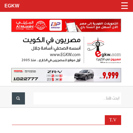
☰
EGKW
الرئيسية
تسجيل
دخول
الاخبار
نحن
T.V
هنا