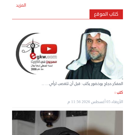
المزيد
كتاب الموقع
نقل عفش المنطقه العاشره 50636444 فك وتركيب ...
السبت 07 سبتمبر 2024 04:09 م
المفكر حجاج بوخضور يكتب: قبل أن تتعصب لرأي… ...
كتب :
الأربعاء 05 أغسطس 2026 11:56 م