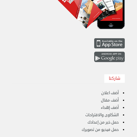
نقل عفش الكويت 50636444 فك وتركيب ايكيا محلي ...
الإثنين 26 أغسطس 2024 11:31 ص
شاركنا
أضف اعلان
أضف مقال
أضف إهداء
الشكاوى والاقتراحات
حمل خبر من إعدادك
حمل فيديو من تصويرك