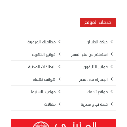
عن
مصر
خدمات الموقع
للمصريين
بالخارج
حركة الطيران
مخالفتك المرورية
المعاملات
استعلام عن منع السفر
فواتير الكهرباء
القنصلية
فواتير التليفون
البطاقات المدنية
البعثة
الجمارك فى مصر
هواتف تهمك
الدبلوماسية
مواقع تهمك
مواعيد السنيما
مجلس
قصة نجاح مصرية
مقالات
الجالية
الصحفيون
المصريون