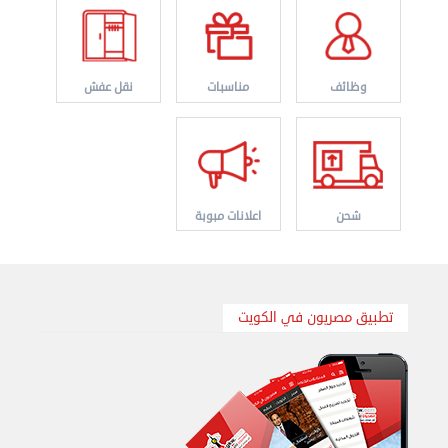
وظائف
مناسبات
نقل عفش
نقل عفش الكويت 50767633 هاف لوري نقل أغراض ...
الأربعاء 28 أغسطس 2024 12:25 م
شحن
اعلانات مبوبة
تطبيق مصريون في الكويت