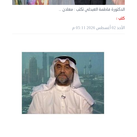
الدكتورة فاطمة العبدلي تكتب : معادن ...
كتب :
الأحد 02 أغسطس 2026 05:11 م
نقل عفش الكويت 50636444 فك وتركيب ايكيا محلي ...
الثلاثاء 03 سبتمبر 2024 07:06 م