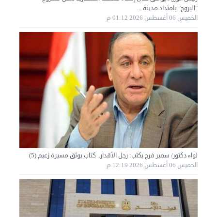
"البروج" بامتداد مدينة ...
الخميس 06 أغسطس 2026 01:12 م
نقل عفش الكويت 50636444 فك وتركيب ايكيا محلي ...
الأحد 01 سبتمبر 2024 02:03 م
لواء دكتور/ سمير فرج يكتب: رجل الأقدار.. كتاب يوثق مسيرة زعيم (5)
الخميس 06 أغسطس 2026 12:19 م