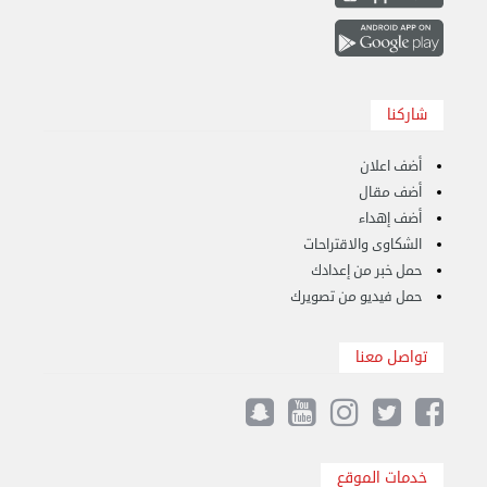
شاركنا
أضف اعلان
أضف مقال
أضف إهداء
الشكاوى والاقتراحات
هاف لوري قط أغراض واثاث للمحرقة 65007374 في ...
حمل خبر من إعدادك
الأحد 24 سبتمبر 2023 11:10 ص
حمل فيديو من تصويرك
تواصل معنا
خدمات الموقع