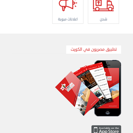
شحن
اعلانات مبوبة
تطبيق مصريون في الكويت
نقل عفش الكويت 50636444 فك وتركيب ايكيا محلي ...
الإثنين 26 أغسطس 2024 11:31 ص