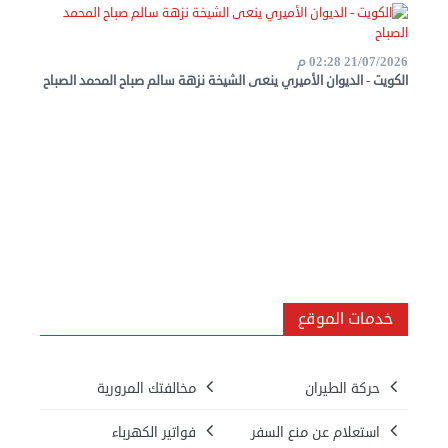
عن
مصر
21/07/2026 02:28 م
الكويت - الديوان الأميري ينعى الشيخة نزهة سالم صباح المحمد الصباح
للمصريين
بالخارج
المعاملات
القنصلية
البعثة
الدبلوماسية
خدمات الموقع
مجلس
حركة الطيران
مخالفتك المرورية
الجالية
الصحفيون
استعلام عن منع السفر
فواتير الكهرباء
المصريون