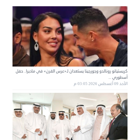
نقل عفش المنطقه العاشره 50636444 فك وتركيب ...
الإثنين 02 سبتمبر 2024 05:01 م
كريستيانو رونالدو وجورجينا يستعدان لـ«عرس القرن» في ماديرا.. حفل
أسطوري ...
الأحد 09 أغسطس 2026 03:05 م