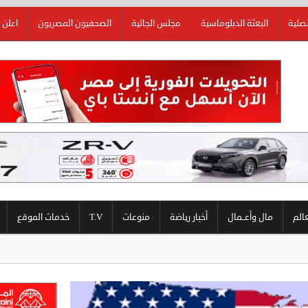
نصلية
البعثة الدبلوماسية
مجلس الجالية
الصحفيون المصريون
اعلن 
عالم
مال وأعــمال
أخبار رياضة
منوعات
T.V
خدمات الموقع