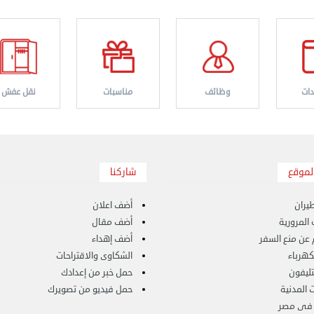
ات
وظائف
مناسبات
نقل عفش
لموقع
شاركنا
يران
أضف اعلان
المرورية
أضف مقال
 عن منع السفر
أضف إهداء
لكهرباء
الشكاوى والاقتراحات
لتليفون
حمل خبر من إعدادك
 المدنية
حمل فيديو من تصويرك
 فى مصر