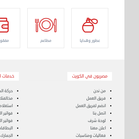
مشاركة سكن بابرق خيطان
الثلاثاء 12 سبتمبر 2023 08:23 م
نقل عفش حولي 50636444 فك وتركيب ايكيا
عطور وهدايا
مطاعم
مفقود
محلي ...
الخميس 07 سبتمبر 2023 03:48 م
نقل عفش الكويت 50636444 فك وتركيب ايكيا
محلي ...
مصريون في الكويت
خدمات ا
الأربعاء 06 سبتمبر 2023 01:25 م
نقل عفش الكويت 50636444 فك وتركيب ايكيا
من نحن
حركة الط
محلي ...
فريق العمل
مخالفتك 
الثلاثاء 05 سبتمبر 2023 01:34 م
انضم لفريق العمل
استعلام
اتصل بنا
فواتير ا
لوحة شرف
فواتير ا
اعلن معنا
البطاقات
فعاليات ومناسبات
الجمارك