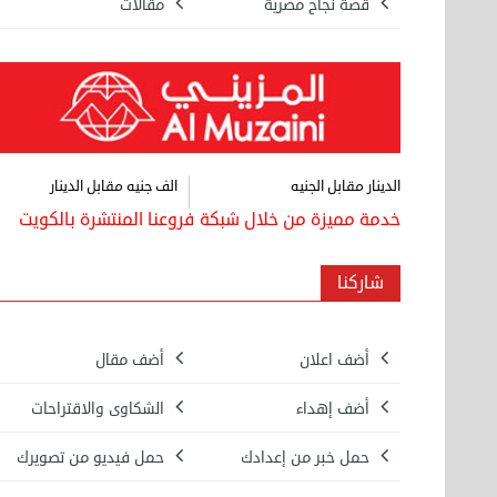
قصة نجاح مصرية
مقالات
الدينار مقابل الجنيه
الف جنيه مقابل الدينار
خدمة مميزة من خلال شبكة فروعنا المنتشرة بالكويت
شاركنا
أضف اعلان
أضف مقال
بيع ساعة تيسوت
أضف إهداء
الشكاوى والاقتراحات
الأحد 08 سبتمبر 2024 12:00 ص
حمل خبر من إعدادك
حمل فيديو من تصويرك
نقل عفش المنطقه العاشره 50636444 فك