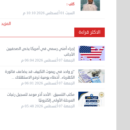
كتب :
السبت 01 أغسطس 2026 10:10 م
نقل عفش الكويت 50636444 فك وتركيب ايكيا ...
المزيد
الأحد 17 سبتمبر 2023 01:24 م
الاكثر قراءة
هاف لوري لتوصيل ونقل العفش 65818808
إجراء أمني رسمي في أمريكا يخص الصحفيين
الخميس 14 سبتمبر 2023 03:06 م
الأجانب
الجمعة 07 أغسطس 2026 06:04 م
"زر واحد في ريموت التكييف قد يضاعف فاتورة
نقل عفش مؤسسة تربات 65007374 داخل الكويت
الكهرباء.. أخطاء يومية ترفع الاستهلاك ...
فك ...
الجمعة 07 أغسطس 2026 06:01 م
الخميس 14 سبتمبر 2023 04:48 ص
مكتب التنسيق : الأحد آخر موعد لتسجيل رغبات
المرحلة الأولى إلكترونيًا
الجمعة 07 أغسطس 2026 05:48 م
نقل عفش 90061233 فك نقل تركيب في جميع
مناطق ...
الأربعاء 13 سبتمبر 2023 11:46 ص