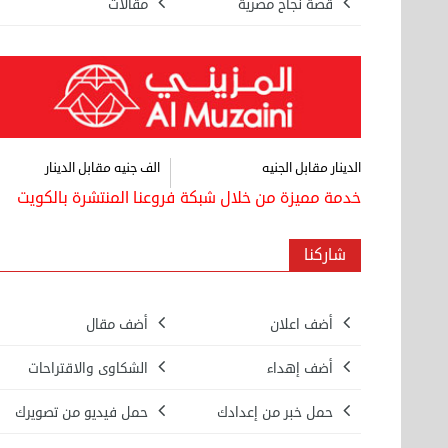
قصة نجاح مصرية
مقالات
الدينار مقابل الجنيه
الف جنيه مقابل الدينار
خدمة مميزة من خلال شبكة فروعنا المنتشرة بالكويت
شاركنا
بيع ساعة تيسوت
أضف اعلان
أضف مقال
الأحد 08 سبتمبر 2024 12:00 ص
أضف إهداء
الشكاوى والاقتراحات
نقل عفش المنطقه العاشره 50636444 فك
حمل خبر من إعدادك
حمل فيديو من تصويرك
وتركيب ...
السبت 07 سبتمبر 2024 04:09 م