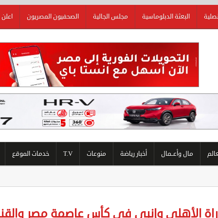
نصلية
البعثة الدبلوماسية
مجلس الجالية
الصحفيون المصريون
اعلن 
عالم
مال وأعــمال
أخبار رياضة
منوعات
T.V
خدمات الموقع
اة الأهلي وإنبى في كأس عاصمة مصر والقناة