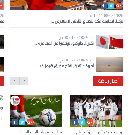
08/08/2026 12:11 م
2026
تركيا: اتفاقية مكة للدفاع الثلاثي لا تتعارض ...
عقو
08/08/2026 08:01 ص
بكين لـ طوكيو: توقفوا عن المقامرة ...
07/08/2026 10:37 م
أمريكا: اتفاق لفتح مضيق هرمز قد ...
أخبار رياضة
وف
طلاق أحمد خالد صالح وهنادي
مهنا
الخميس 30 يوليه 2026 07:45 م
ن
لك
ريال مدريد يختبر جاهزيته أمام ...
مواعيد مباريات اليوم السبت
عمالقة التكنولوجيا يضخون أكثر
جن