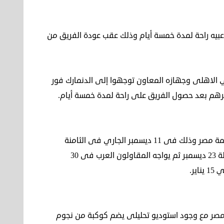
اعبيه راحة لمدة خمسة أيام وذلك عقب عودة الفريق من
دي الاهلى وجهازه المعاون توجهوا إلى الدنمارك فور
رهم بعد حصول الفريق على راحة لمدة خمسة أيام.
ويستعد الأهلى لمواجهة إنبى فى دور المجموعات بكأس عاصمة مصر وذلك فى 11 ديسمبر الجاري فى الثامنة
مساءً، ثم يواجه سيراميكا فى 19 من الشهر نفسه، ثم غزل المحلة 23 ديسمبر ثم يواجه المقاولون العرب فى 30
مصر مع وجود استوديو تحليلى يضم كوكبة من نجوم