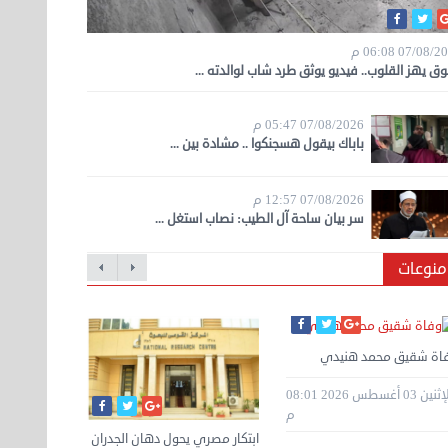
07/08/ 06:08 م
ق يهز القلوب.. فيديو يوثق طرد شاب لوالدته ...
07/08/2026 05:47 م
باباك بيقول هسجنكوا .. مشادة بين ...
07/08/2026 12:57 م
سر بيان ساحة آل الطيب: نصاب استغل ...
منوعات
اة شقيق محمد هنيدي
الإثنين 03 أغسطس 2026 08:01
م
ون صفقات الملايين.. مبابي
ابتكار مصري يحول دهان الجدران
اليوم.. قرعة دوري أبطال أفريقيا
جدول مباري