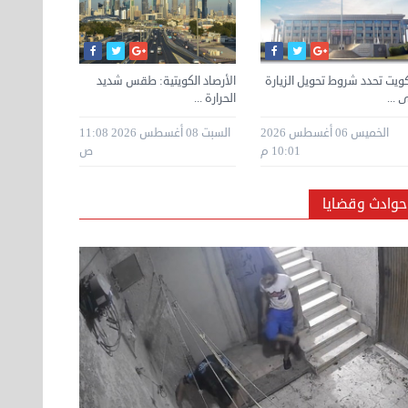
كويت تحدد شروط تحويل الزيارة
87.5% للهندسة 92.1% للأسنان
الأرصاد الكويتية: طقس شديد
مكتب التنسيق : الأحد آخر موعد
وفد من مركز
"زر واحد ف
% للطب ...
 ...
الحرارة ...
لتسجيل ...
يزور ...
يضاعف ...
الخميس 06 أغسطس 2026
الجمعة 07 أغسطس 2026 05:29
السبت 08 أغسطس 2026 11:08
الجمعة 07 أغسطس 2026 05:48
10:01 م
م
ص
م
حوادث وقضايا