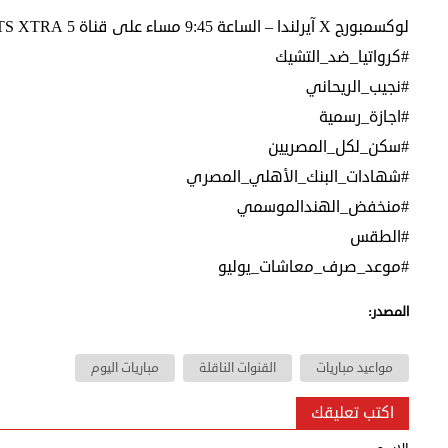
لوكسمبورج X آيرلندا – الساعة 9:45 مساء على قناة beIN SPORTS XTRA 5
#كرواتيا_ضد_التشيك
#نجيب_الريحاني
#اجازة_رسمية
#سكن_لكل_المصريين
#شهادات_البنك_الأهلي_المصري
#منخفض_الهندالموسمي
#الطقس
#موعد_صرف_معاشات_يوليو
المصدر:
مواعيد مباريات
القنوات الناقلة
مباريات اليوم
اكتب تعليقك