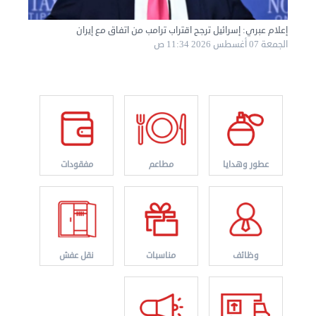
إعلام عبري: إسرائيل ترجح اقتراب ترامب من اتفاق مع إيران
الجمعة 07 أغسطس 2026 11:34 ص
نقل عفش الكويت 50767633 هاف لوري نقل أغراض ...
الأربعاء 28 أغسطس 2024 12:25 م
عطور وهدايا
مطاعم
مفقودات
وظائف
مناسبات
نقل عفش