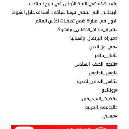
في
وتعد هذه هي المرة الأولى في تاريخ المنتخب
الإيطالي التي تتلقى فيها شباكه 3 أهداف خلال الشوط
الكويت
الأول في مباراة ضمن تصفيات لكأس العالم.
لوحة
#نتيجة_مباراة_الاهلي_وباتشوكا
شرف
#مباراة_البرتغال_واسبانيا
اعلن
معنا
#مي_عز_الدين
فعاليات
#آمال_ماهر
ومناسبات
#نتيجه_الصف_السادس
#لوس_انجلوس
#كاس_العالم_للاندية
#رونالدو
#قضيت_العيد_فين
#الجامعة_العربية
#ميسي