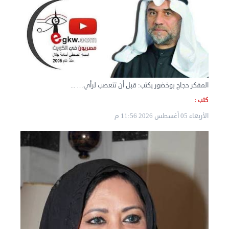
نقل عفش المنطقه العاشره 50636444 فك وتركيب ...
السبت 07 سبتمبر 2024 04:08 م
المفكر حجاج بوخضور يكتب: قبل أن تتعصب لرأي… ...
كتب :
الأربعاء 05 أغسطس 2026 11:56 م
نقل عفش الكويت 50636444 فك وتركيب ايكيا محلي ...
الأربعاء 04 سبتمبر 2024 08:20 م