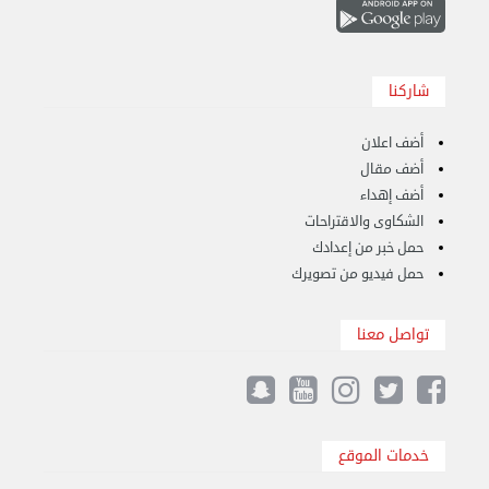
هاف لوري قط أغراض واثاث للمحرقة 65007374 في ...
الأحد 24 سبتمبر 2023 11:10 ص
شاركنا
أضف اعلان
أضف مقال
أضف إهداء
الشكاوى والاقتراحات
حمل خبر من إعدادك
حمل فيديو من تصويرك
تواصل معنا
نقل عفش الكويت 50636444 فك وتركيب ايكيا ...
الأحد 17 سبتمبر 2023 01:24 م
خدمات الموقع