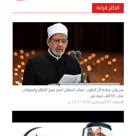
الإثنين 02 سبتمبر 2024 05:01 م
الاكثر قراءة
سر بيان ساحة آل الطيب: نصاب استغل اسم شيخ الأزهر واستولى
على 60 ألف جنيه من ...
نقل عفش الكويت 50636444 فك وتركيب ايكيا محلي ...
الجمعة 07 أغسطس 2026 12:57 م
الأحد 01 سبتمبر 2024 02:03 م