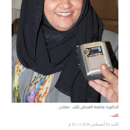
نقل عفش الكويت 50636444 فك وتركيب ايكيا محلي ...
الثلاثاء 03 سبتمبر 2024 07:06 م
الدكتورة فاطمة العبدلي تكتب : معادن ...
كتب :
الأحد 02 أغسطس 2026 05:11 م