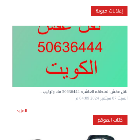
إعلانات مبوبة
نقل عفش المنطقه العاشره 50636444 فك وتركيب ...
السبت 07 سبتمبر 2024 04:09 م
المزيد
كتاب الموقع