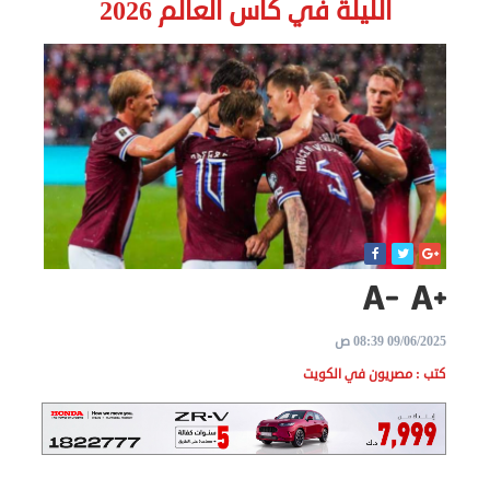
الليلة في كأس العالم 2026
الاخبار
نحن
هنا
عن
مصر
للمصريين
بالخارج
09/06/2025 08:39 ص
المعاملات
كتب : مصريون في الكويت
القنصلية
البعثة