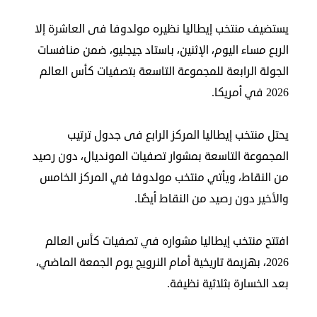
الدبلوماسية
يستضيف منتخب إيطاليا نظيره مولدوفا فى العاشرة إلا
مجلس
الربع مساء اليوم، الإثنين، باستاد جيجليو، ضمن منافسات
الجالية
الجولة الرابعة للمجموعة التاسعة بتصفيات كأس العالم
الصحفيون
2026 في أمريكا.
المصريون
اعلن
معنا
يحتل منتخب إيطاليا المركز الرابع فى جدول ترتيب
عن
المجموعة التاسعة بمشوار تصفيات المونديال، دون رصيد
من النقاط، ويأتي منتخب مولدوفا في المركز الخامس
الكويت
والأخير دون رصيد من النقاط أيضًا.
رسالة
الناشر
شاركنا
افتتح منتخب إيطاليا مشواره في تصفيات كأس العالم
2026، بهزيمة تاريخية أمام النرويج يوم الجمعة الماضي،
بعد الخسارة بثلاثية نظيفة.
مصريون