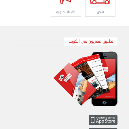
شحن
اعلانات مبوبة
نقل عفش الكويت 50636444 فك وتركيب ايكيا محلي ...
الإثنين 26 أغسطس 2024 11:31 ص
تطبيق مصريون في الكويت