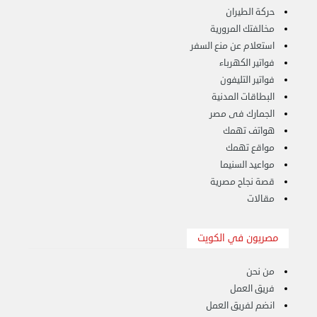
حركة الطيران
مخالفتك المرورية
استعلام عن منع السفر
فواتير الكهرباء
فواتير التليفون
البطاقات المدنية
الجمارك فى مصر
هواتف تهمك
مواقع تهمك
مواعيد السنيما
قصة نجاح مصرية
مقالات
مصريون في الكويت
هاف لوري لتوصيل ونقل العفش 65818808
من نحن
الخميس 14 سبتمبر 2023 03:06 م
فريق العمل
انضم لفريق العمل