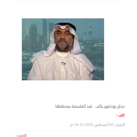
نقل عفش المنطقه العاشره 50636444 فك وتركيب ...
الإثنين 02 سبتمبر 2024 05:02 م
حجاج بوخضور يكتب : نقد الفلسفة بمنطقها
كتب :
السبت 01 أغسطس 2026 10:10 م
المزيد
نقل عفش المنطقه العاشره 50636444 فك وتركيب ...