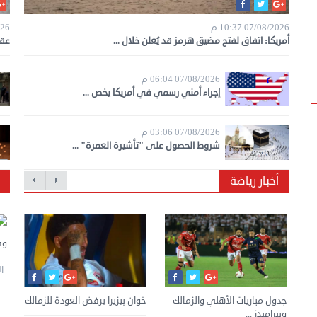
07/08/2026 10:37 م
2026
أمريكا: اتفاق لفتح مضيق هرمز قد يُعلن خلال ...
عقو
07/08/2026 06:04 م
إجراء أمني رسمي في أمريكا يخص ...
07/08/2026 03:06 م
شروط الحصول على "تأشيرة العمرة" ...
أخبار رياضة
وف
طلاق أحمد خالد صالح وهنادي
مهنا
الخميس 30 يوليه 2026 07:45 م
ن
يا
جدول مباريات الأهلي والزمالك
عمالقة التكنولوجيا يضخون أكثر
خوان بيزيرا يرفض العودة للزمالك
مص
وبيراميدز ...
من ...
رب