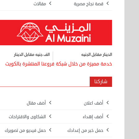
السبت 31 أغسطس 2024 06:31 م
قصة نجاح مصرية
مقالات
نقل عفش الكويت 50767633 هاف لوري نقل
أغراض ...
الأربعاء 28 أغسطس 2024 12:25 م
نقل عفش الكويت 50636444 فك وتركيب ايكيا
الدينار مقابل الجنيه
الف جنيه مقابل الدينار
محلي ...
خدمة مميزة من خلال شبكة فروعنا المنتشرة بالكويت
الإثنين 26 أغسطس 2024 11:31 ص
هاف لوري قط أغراض واثاث للمحرقة 65007374
شاركنا
في ...
الأحد 24 سبتمبر 2023 11:10 ص
أضف اعلان
أضف مقال
نقل عفش الكويت 50636444 فك وتركيب ايكيا ...
أضف إهداء
الشكاوى والاقتراحات
الأحد 17 سبتمبر 2023 01:24 م
حمل خبر من إعدادك
حمل فيديو من تصويرك
هاف لوري لتوصيل ونقل العفش 65818808