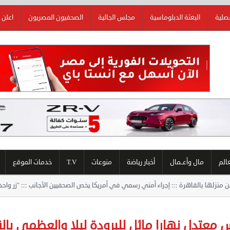
نصلية
البعثة الدبلوماسية
مجلس الجالية
الصحفيون المصريون
اعلن 
عالم
مال وأعــمال
أخبار رياضة
منوعات
T.V
خدمات الموقع
عتدل نهارا مائل للبرودة ليلا والعظمى بالقاهرة 5