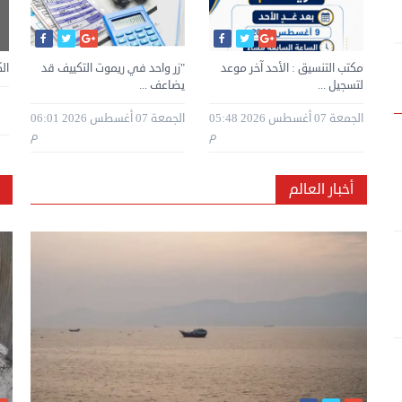
لأسنان
الكويت .. ضبط 56 وافدًا خالفوا
مكتب التنسيق : الأحد آخر موعد
"زر واحد في ريموت التكييف قد
7 كويتيين ضمن قائمة «فوربس»
الك
قانون ...
لتسجيل ...
لأقوى 100 ...
يضاعف ...
مج
غسطس 2026
طس 2026 05:29
الخميس 06 أغسطس 2026
الجمعة 07 أغسطس 2026 05:48
الخميس 06 أغسطس 2026
الجمعة 07 أغسطس 2026 06:01
م
10:20 ص
م
11:12 ص
م
أخبار العالم