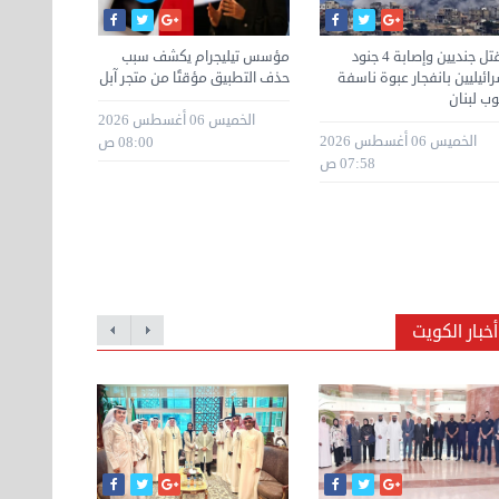
مقتل جنديين وإصابة 4 جنود
مؤسس تيليجرام يكشف سبب
متحدث الجي
رائيليين بانفجار عبوة ناسفة
حذف التطبيق مؤقتًا من متجر آبل
إصابته باضط
وب لبنان
بسبب حرب لب
الخميس 06 أغسطس 2026
الخميس 06 أغسطس 2026
08:00 ص
07:58 ص
أخبار الكويت