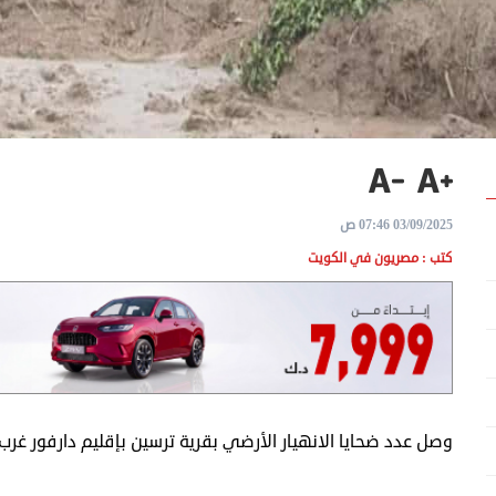
03/09/2025 07:46 ص
كتب : مصريون في الكويت
وصل عدد ضحايا الانهيار الأرضي بقرية ترسين بإقليم دارفور غرب السودان، إلى 1000 شخص حتى ا