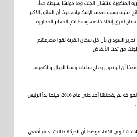
ية المنكوبة لانتشال الجثث وما حولها بسيطة جداً،
تائج ضئيلة بسبب ضعف الإمكانيات، حيث أن العائق الأكبر
تحتاج لفرق إنقاذ خاصة، وسط فتح المعابر المجاورة.
 تحرير السودان بأن كل سكان القرية لقوا مصرعهم
لجثث من تحت الأنقاض.
وضحًا أن الوصول يحتاج ساعات وسط الجبال والكهوف
كذلك لفت إلى أن المنطقة المنكوبة كانت منطقة أراض لزراعة الفواكه لم يقطنها أحد حتى عام 2016، حينما بدأ الرئيس
ُهدّدة بمثل هذه الانزلاقات تأوي آلافا، موضحا أن الحركة طالبت بدعم أممي