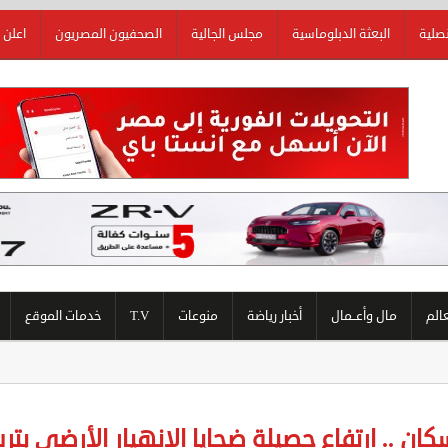
نصلية
البعثة الدبلوماسية
مجلس الجالية
الصحفيون المصريون
اعلن 
عالم
مال وأعــمال
أخبار رياضة
منوعات
T.V
خدمات الموقع
ان .. ارتفاع حصيلة ضحايا الانهيار الأرضي بتر