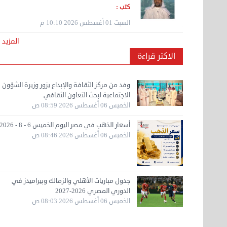
كتب :
السبت 01 أغسطس 2026 10:10 م
نقل عفش الكويت 50636444 فك وتركيب ايكيا ...
رصة
تحقيق أمريكي بعد حادثة سلامة
اتفاق مرتقب لفتح مضيق هرمز.
الأحد 17 سبتمبر 2023 01:24 م
دة مع
جوية شملت مروحية الرئيس
إزالة الألغام ووقف الرسوم أبرز
المزيد
لدبلوماسية
ترامب
البنود
الاكثر قراءة
الثلاثاء 04 أغسطس 2026 05:26
الأربعاء 05 أغسطس 2026 07:54
الأربعاء 05 أغسطس 
هاف لوري لتوصيل ونقل العفش 65818808
م
ص
ص
الخميس 14 سبتمبر 2023 03:06 م
وفد من مركز الثقافة والإبداع يزور وزيرة الشؤون
الاجتماعية لبحث التعاون الثقافي
الخميس 06 أغسطس 2026 08:59 ص
نقل عفش مؤسسة تربات 65007374 داخل الكويت
أسعار الذهب في مصر اليوم الخميس 6 - 8 - 2026
فك ...
الخميس 06 أغسطس 2026 08:46 ص
الخميس 14 سبتمبر 2023 04:48 ص
نقل عفش 90061233 فك نقل تركيب في جميع
جدول مباريات الأهلي والزمالك وبيراميدز في
مناطق ...
الدوري المصري 2026-2027
الأربعاء 13 سبتمبر 2023 11:46 ص
الخميس 06 أغسطس 2026 08:03 ص