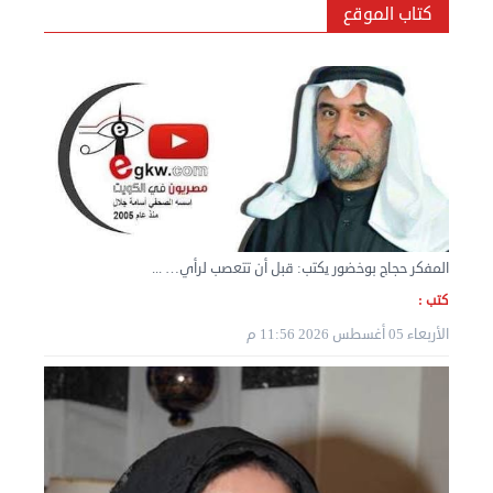
كتاب الموقع
نقل عفش المنطقه العاشره 50636444 فك وتركيب ...
السبت 07 سبتمبر 2024 04:08 م
المفكر حجاج بوخضور يكتب: قبل أن تتعصب لرأي… ...
كتب :
الأربعاء 05 أغسطس 2026 11:56 م