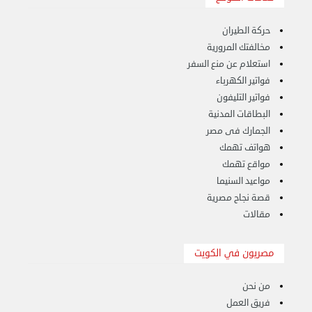
حركة الطيران
مخالفتك المرورية
استعلام عن منع السفر
فواتير الكهرباء
فواتير التليفون
البطاقات المدنية
الجمارك فى مصر
نقل عفش الكويت 50636444 فك وتركيب ايكيا محلي ...
هواتف تهمك
الإثنين 26 أغسطس 2024 11:31 ص
مواقع تهمك
مواعيد السنيما
قصة نجاح مصرية
مقالات
مصريون في الكويت
من نحن
فريق العمل