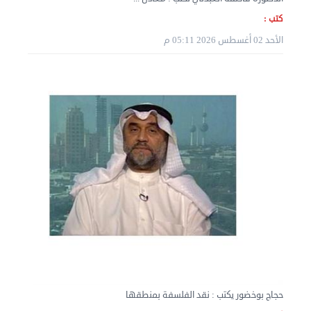
كتب :
الأحد 02 أغسطس 2026 05:11 م
نقل عفش المنطقه العاشره 50636444 فك وتركيب ...
الإثنين 02 سبتمبر 2024 05:02 م
حجاج بوخضور يكتب : نقد الفلسفة بمنطقها