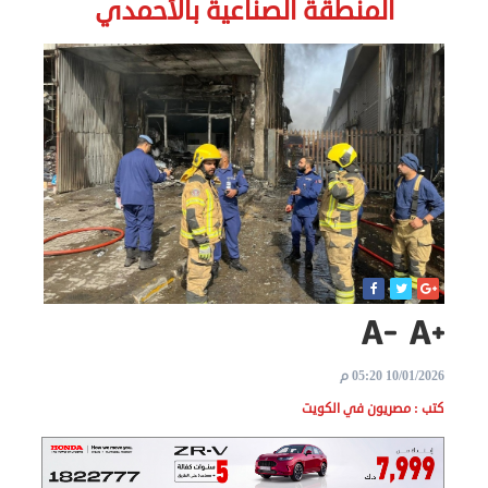
الاخبار
المنطقة الصناعية بالأحمدي
نحن
هنا
عن
مصر
للمصريين
بالخارج
المعاملات
القنصلية
10/01/2026 05:20 م
كتب : مصريون في الكويت
البعثة
الدبلوماسية