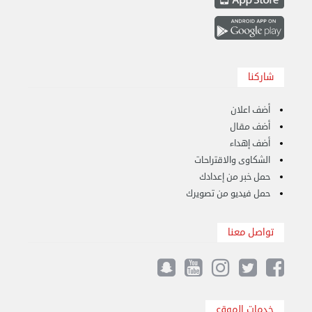
شاركنا
أضف اعلان
أضف مقال
أضف إهداء
الشكاوى والاقتراحات
حمل خبر من إعدادك
حمل فيديو من تصويرك
نقل عفش الكويت 50767633 هاف لوري نقل أغراض ...
تواصل معنا
الأربعاء 28 أغسطس 2024 12:25 م
خدمات الموقع