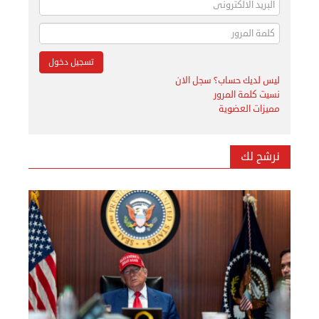
ليس لديك حساب؟ سجل الان
نسيت كلمة المرور
مميزات العضوية
نرشح لك