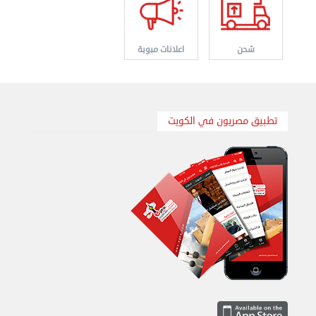
نقل عفش الكويت 50636444 فك وتركيب ايكيا محلي ...
الأحد 01 سبتمبر 2024 02:03 م
شحن
اعلانات مبوبة
تطبيق مصريون في الكويت
نقل عفش الكويت 50636444 فك وتركيب ايكيا محلي ...
السبت 31 أغسطس 2024 06:31 م