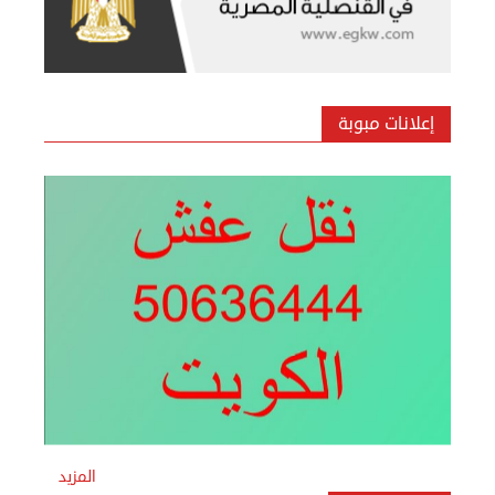
الأحد 08 سبتمبر 2024 12:00 ص
إعلانات مبوبة
نقل عفش المنطقه العاشره 50636444 فك وتركيب ...
السبت 07 سبتمبر 2024 04:09 م
المزيد