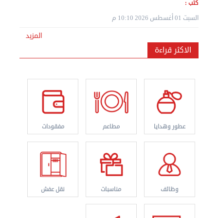
كتب :
السبت 01 أغسطس 2026 10:10 م
المزيد
الاكثر قراءة
نقل عفش المنطقه العاشره 50636444 فك وتركيب ...
الإثنين 02 سبتمبر 2024 05:01 م
عطور وهدايا
مطاعم
مفقودات
وظائف
مناسبات
نقل عفش