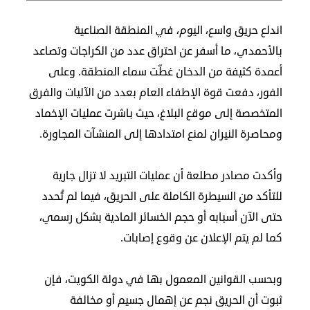
مجلس
اندلع حريق واسع، اليوم، في المنطقة الصناعية
الجالية
بالأحمدي، ما أسفر عن احتراق عدد من الكراجات وتصاعد
الصحفيون
أعمدة كثيفة من الدخان غطّت سماء المنطقة. وعلى
المصريون
الفور، دفعت قوة الإطفاء العام بعدد من الآليات والفرق
اعلن
معنا
المتخصصة إلى موقع البلاغ، حيث باشرت عمليات الإخماد
عن
ومحاصرة النيران لمنع امتدادها إلى المنشآت المجاورة.
الكويت
وأكدت مصادر مطلعة أن عمليات التبريد لا تزال جارية
رسالة
الناشر
للتأكد من السيطرة الكاملة على الحريق، فيما لم تُحدد
شاركنا
حتى الآن أسبابه أو حجم الخسائر المادية بشكل رسمي،
كما لم يتم الإعلان عن وقوع إصابات.
مصريون
وبحسب القوانين المعمول بها في دولة الكويت، فإن
في
ثبوت أن الحريق نجم عن إهمال جسيم أو مخالفة