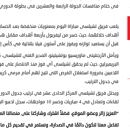
فى ختام منافسات الجولة الرابعة والعشرين فى بطولة الدوري الإنجليز
أهداف خلالهما، حيث خسر من ليفربول بأربعة أهداف مقابل ه
قبل أن يستعيد توازنه ويفوز على أستون فيلا بثلاثية في كأس إنج
ويأمل الأرجنتينى ماوريسيو بوتشيتينو، المدير الفني لتشيلسى، 
اللاعبين بضرورة استغلال الفرص التي تتيح لهم أمام مرمى كري
في جدول الترتيب.
لقاءات وتعادل في 4 مباريات وخسر 10 مواجهات، سجل لاعبو البلوز 38 هدفا واستقبلت شباكهم 39 هدفا.
“العزيز زائر وعضو الموقع، فضلاً اشترك وشاركنا على منصاتنا الم
تفاعل معنا لنكونَ دائمًا في الصدارة، ونستمر في تقديم كل ما 