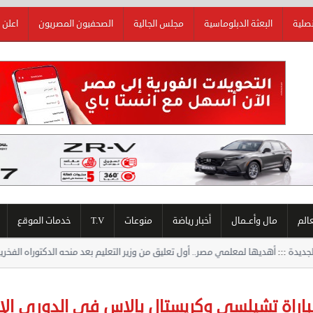
نصلية
البعثة الدبلوماسية
مجلس الجالية
الصحفيون المصريون
اعلن 
عالم
مال وأعــمال
أخبار رياضة
منوعات
T.V
خدمات الموقع
علمي مصر.. أول تعليق من وزير التعليم بعد منحه الدكتوراه الفخرية من جامعة هيروش
اراة تشيلسي وكريستال بالاس في الدوري الإ