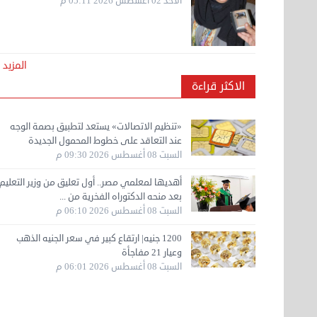
الأحد 02 أغسطس 2026 05:11 م
المزيد
الاكثر قراءة
«تنظيم الاتصالات» يستعد لتطبيق بصمة الوجه
عند التعاقد على خطوط المحمول الجديدة
السبت 08 أغسطس 2026 09:30 م
أهديها لمعلمي مصر.. أول تعليق من وزير التعليم
بعد منحه الدكتوراه الفخرية من ...
السبت 08 أغسطس 2026 06:10 م
1200 جنيه| ارتقاع كبير في سعر الجنيه الذهب
وعيار 21 مفاجأة
السبت 08 أغسطس 2026 06:01 م
م عاشور
جنون صفقات الملايين.. مبابي
اليوم.. قرعة دوري أبطال أفريقي