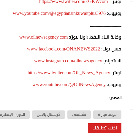
تويتر:
https://www.twitter.com/EGKWcom1
يوتيوب:
www.youtube.com/@egyptiansinkuwaitplus3976
ـــــــــــــــــــــــــــــــــــ
وكالة انباء النفط (اونا نيوز):
www.oilnewsagency.com
فيس بوك:
www.facebook.com/ONANEWS2022
انستجرام:
www.instagram.com/oilnewsagency
تويتر:
https://www.twitter.com/Oil_News_Agency
يوتيوب:
www.youtube.com/@OilNewsAgency
المصدر:
موعد مباراة
تشيلسي
كريستال بالاس
الدوري الإنجليز
اكتب تعليقك