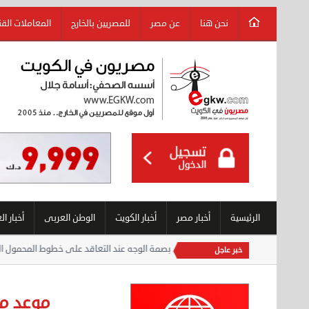
نحن هنا
عن مصر
للمصريين بالخارج
المعاملات الق
الرئيسية
أخبار مصر
أخبار الكويت
الوطن العربى
أخبار ال
ات» يستعد لتطبيق بصمة الوجه عند التعاقد على خطوط المحمول الجديدة
:::
أهديها لم
خبر عاجل
موعد مب