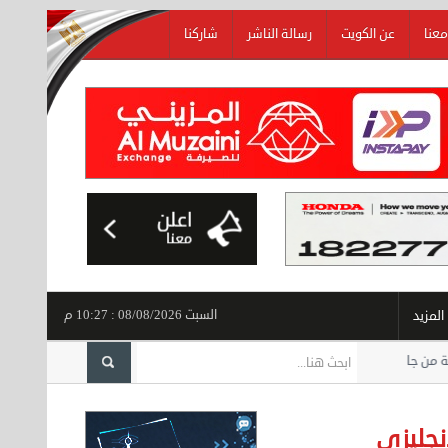
معنا
عن الكويت
رسالة الناشر
شاركنا
السبت 08/08/2026 : 10:27 م
المزيد
يما
:::
1200 جنيه| ارتقاع كبير في سعر الجنيه الذهب وعيار 21 مفاجأة
:::
نائبة تحذر م
نجليزي