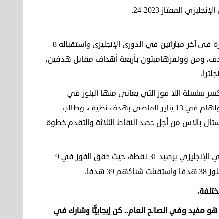
ي الممتاز 2023-24.
يلعب فريق تشيلسى مباراة اليوم بمعنويات منخفضة بعد الخسارة فى آخر مباراتين في الدورى الإنجليزى واستقباله 8
دف، ومن وولفرهامبتون بأربعة أهداف مقابل هدفين،
لترا.
كسر سلسلة اللا فوز التي يعانى منها البلوز في
البريميرليج، حيث لم يحقق تشيلسى أي فوز منذ الانتصار على فولهام في 13 يناير الماضى بهدف نظيف، وطالب
ستال بالاس من أجل حصد النقاط الثلاثة والتقدم خطوة
ويحتل فريق تشيلسي المركز الحادى عشر في ترتيب جدول الدوري الإنجليزي برصيد 31 نقطة، حيث حقق الفوز في 9
ختلفة.
هو مفيد وفي الصالح العام.. كن إيجابيًّا وشارك في