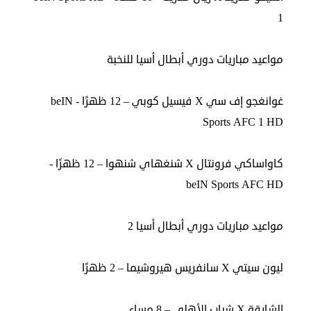
في
1
الكويت
مواعيد مباريات دوري أبطال أسيا للنخبة
لوحة
شرف
غوانغجو إف سي X فيسيل كوبي – 12 ظهرًا - beIN
اعلن
معنا
Sports AFC 1 HD
فعاليات
ومناسبات
كاواساكي فرونتال X شنغهاي شنهوا – 12 ظهرًا -
beIN Sports AFC HD
مواعيد مباريات دوري أبطال أسيا 2
ليون سيتي X سانفريس هيروشيما – 2 ظهرًا
الشارقة X شباب الأهلي – 8 مساء