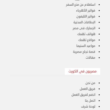
استعلام عن منع السفر
فواتير الكهرباء
فواتير التليفون
البطاقات المدنية
الجمارك فى مصر
هواتف تهمك
مواقع تهمك
مواعيد السنيما
قصة نجاح مصرية
مقالات
مصريون في الكويت
هاف لوري لتوصيل ونقل العفش 65818808
من نحن
الخميس 14 سبتمبر 2023 03:06 م
فريق العمل
انضم لفريق العمل
اتصل بنا
لوحة شرف