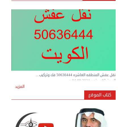
نقل عفش المنطقه العاشره 50636444 فك وتركيب ...
السبت 07 سبتمبر 2024 04:09 م
المزيد
كتاب الموقع