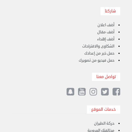
هاف لوري قط أغراض واثاث للمحرقة 65007374 في ...
الأحد 24 سبتمبر 2023 11:10 ص
شاركنا
أضف اعلان
أضف مقال
أضف إهداء
الشكاوى والاقتراحات
حمل خبر من إعدادك
حمل فيديو من تصويرك
تواصل معنا
نقل عفش الكويت 50636444 فك وتركيب ايكيا ...
خدمات الموقع
الأحد 17 سبتمبر 2023 01:24 م
حركة الطيران
مخالفتك المرورية