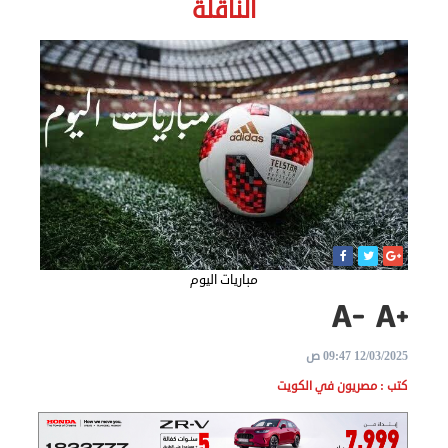
الناقلة
الاخبار
نحن
هنا
عن
مصر
للمصريين
مباريات اليوم
بالخارج
المعاملات
12/03/2025 09:47 ص
القنصلية
كتب : مصريون في الكويت
البعثة