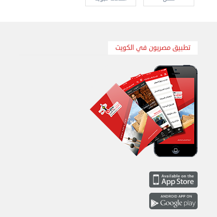
نقل عفش الكويت 50636444 فك وتركيب ايكيا محلي ...
الإثنين 26 أغسطس 2024 11:31 ص
تطبيق مصريون في الكويت