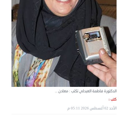
نقل عفش الكويت 50636444 فك وتركيب ايكيا محلي ...
الثلاثاء 03 سبتمبر 2024 07:06 م
الدكتورة فاطمة العبدلي تكتب : معادن ...
كتب :
الأحد 02 أغسطس 2026 05:11 م