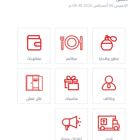
الخميس 06 أغسطس 2026 08:48 م
نقل عفش الكويت 50767633 هاف لوري نقل أغراض ...
الأربعاء 28 أغسطس 2024 12:25 م
عطور وهدايا
مطاعم
مفقودات
وظائف
مناسبات
نقل عفش
شحن
اعلانات مبوبة