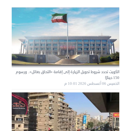
الكويت تحدد شروط تحويل الزيارة إلى إقامة «التحاق بعائل».. ورسوم
150 دينارًا
نقل عفش الكويت 50636444 فك وتركيب ايكيا محلي ...
الخميس 06 أغسطس 2026 10:01 م
الأحد 01 سبتمبر 2024 02:03 م