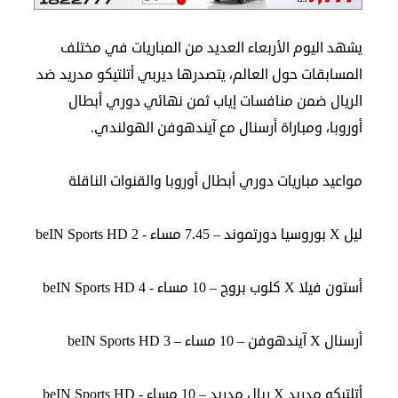
الدبلوماسية
يشهد اليوم الأربعاء العديد من المباريات في مختلف
مجلس
المسابقات حول العالم، يتصدرها ديربي أتلتيكو مدريد ضد
الجالية
الريال ضمن منافسات إياب ثمن نهائي دوري أبطال
الصحفيون
أوروبا، ومباراة أرسنال مع آيندهوفن الهولندي.
المصريون
اعلن
معنا
مواعيد مباريات دوري أبطال أوروبا والقنوات الناقلة
عن
ليل X بوروسيا دورتموند – 7.45 مساء - beIN Sports HD 2
الكويت
رسالة
الناشر
أستون فيلا X كلوب بروج – 10 مساء - beIN Sports HD 4
شاركنا
أرسنال X آيندهوفن – 10 مساء – beIN Sports HD 3
مصريون
أتلتيكو مدريد X ريال مدريد – 10 مساء - beIN Sports HD