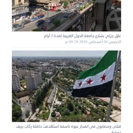
غلق جزئي بشارع جامعة الدول العربية لمدة 3 أيام
الخميس 06 أغسطس 2026 09:59 م
نقل عفش الكويت 50636444 فك وتركيب ايكيا محلي ...
السبت 31 أغسطس 2024 06:31 م
قتلى ومصابون في انفجار عبوة ناسفة استهدفت حافلة ركاب بريف
دمشق