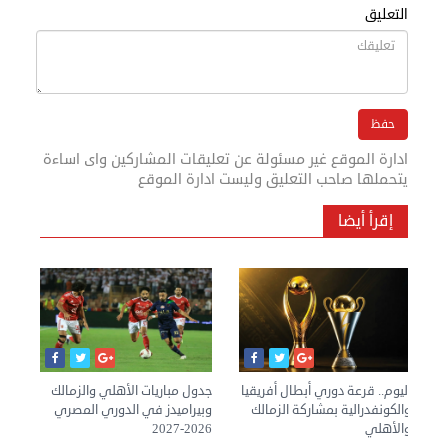
التعليق
ادارة الموقع غير مسئولة عن تعليقات المشاركين واى اساءة
يتحملها صاحب التعليق وليست ادارة الموقع
إقرأ أيضا
اليوم.. قرعة دوري أبطال أفريقيا
جدول مباريات الأهلي والزمالك
موا
والكونفدرالية بمشاركة الزمالك
وبيراميدز في الدوري المصري
والأهلي
2026-2027
الب