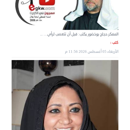
نقل عفش المنطقه العاشره 50636444 فك وتركيب ...
السبت 07 سبتمبر 2024 04:08 م
المفكر حجاج بوخضور يكتب: قبل أن تتعصب لرأي… ...
كتب :
الأربعاء 05 أغسطس 2026 11:56 م
نقل عفش الكويت 50636444 فك وتركيب ايكيا محلي ...
الأربعاء 04 سبتمبر 2024 08:20 م