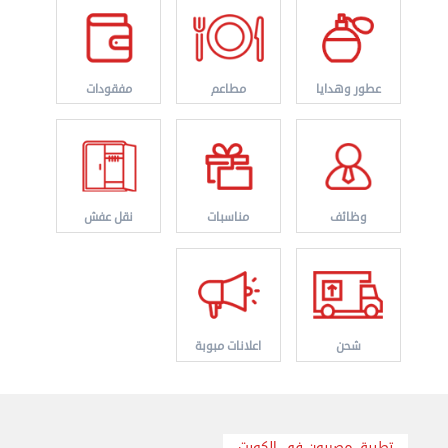
عطور وهدايا
مطاعم
مفقودات
وظائف
مناسبات
نقل عفش
نقل عفش الكويت 50636444 فك وتركيب ايكيا محلي ...
الأحد 01 سبتمبر 2024 02:03 م
شحن
اعلانات مبوبة
تطبيق مصريون في الكويت