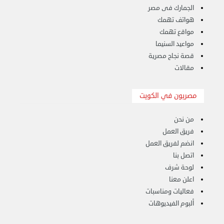
نقل عفش الكويت 50636444 فك وتركيب ايكيا محلي ...
الجمارك فى مصر
الإثنين 26 أغسطس 2024 11:31 ص
هواتف تهمك
مواقع تهمك
مواعيد السنيما
قصة نجاح مصرية
مقالات
مصريون في الكويت
من نحن
فريق العمل
انضم لفريق العمل
اتصل بنا
لوحة شرف
اعلن معنا
فعاليات ومناسبات
ألبوم الفيديوهات
هاف لوري قط أغراض واثاث للمحرقة 65007374 في ...