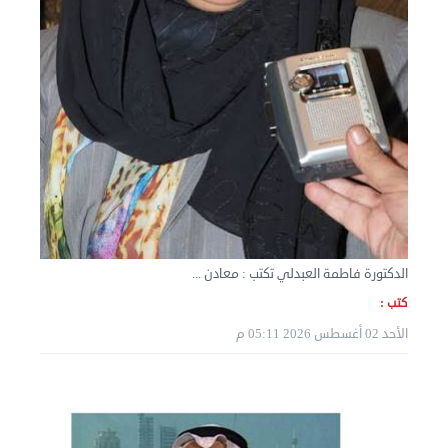
نقل عفش الكويت 50636444 فك وتركيب ايكيا محلي ...
الثلاثاء 03 سبتمبر 2024 07:06 م
الدكتورة فاطمة العبدلي تكتب : معادن ...
كتب :
الأحد 02 أغسطس 2026 05:11 م