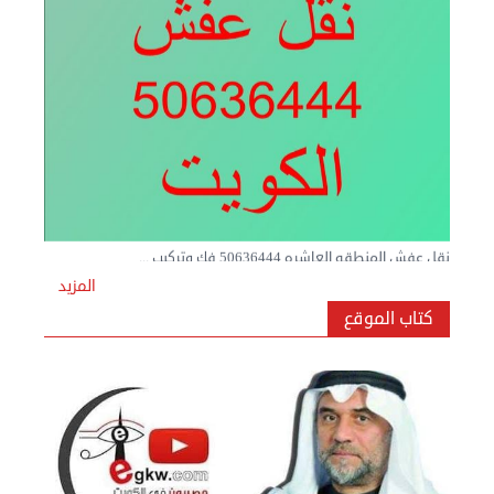
نقل عفش المنطقه العاشره 50636444 فك وتركيب ...
السبت 07 سبتمبر 2024 04:09 م
المزيد
كتاب الموقع