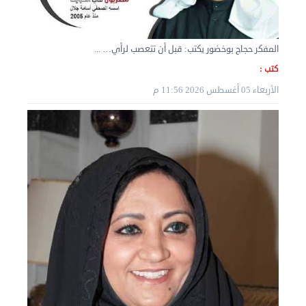
نقل عفش المنطقه العاشره 50636444 فك وتركيب ...
السبت 07 سبتمبر 2024 04:08 م
المفكر حجاج بوخضور يكتب: قبل أن تتعصب لرأي… ...
كتب :
الأربعاء 05 أغسطس 2026 11:56 م
نقل عفش الكويت 50636444 فك وتركيب ايكيا محلي ...
الأربعاء 04 سبتمبر 2024 08:20 م