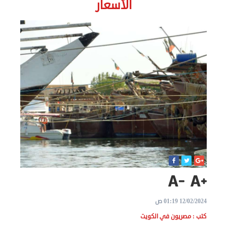
الأسعار
الاخبار
نحن
هنا
عن
مصر
للمصريين
بالخارج
المعاملات
القنصلية
12/02/2024 01:19 ص
البعثة
كتب : مصريون في الكويت