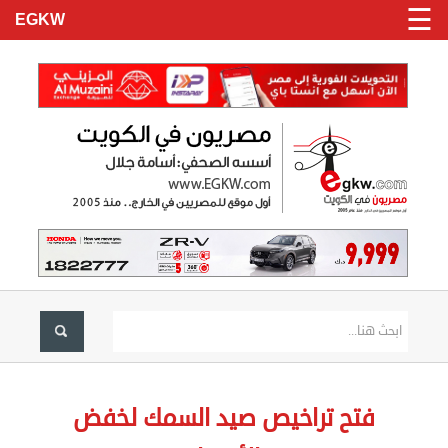
☰
EGKW
الرئيسية
تسجيل
فتح تراخيص صيد السمك لخفض
دخول