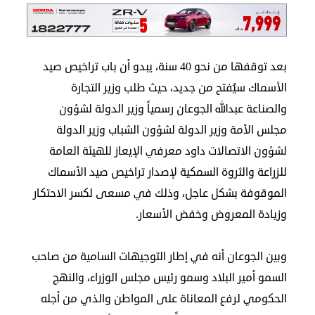
الدبلوماسية
مجلس
بعد توقفها من نحو 40 سنة، يبدو أن باب تراخيص صيد
الجالية
الأسماك سيُفتح من جديد، حيث طلب وزير التجارة
الصحفيون
المصريون
والصناعة عبدالله الجوعان رسمياً وزير الدولة لشؤون
اعلن
مجلس الأمة وزير الدولة لشؤون الشباب وزير الدولة
معنا
لشؤون الاتصالات داود معرفي الإيعاز للهيئة العامة
عن
للزراعة والثروة السمكية لإصدار تراخيص صيد الأسماك
الكويت
الموقوفة بشكل عاجل، وذلك في مسعى لكسر الاحتكار
رسالة
وزيادة المعروض وخفض الأسعار.
الناشر
شاركنا
وبين الجوعان أنه في إطار التوجيهات السامية من صاحب
السمو أمير البلاد وسمو رئيس مجلس الوزراء، والنهج
مصريون
الحكومي لرفع المعاناة على المواطن والذي من أجله