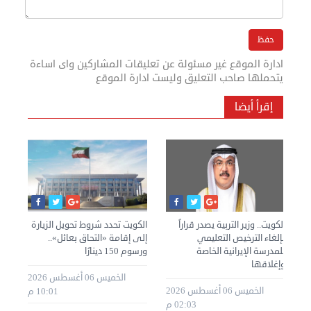
ادارة الموقع غير مسئولة عن تعليقات المشاركين واى اساءة
يتحملها صاحب التعليق وليست ادارة الموقع
إقرأ أيضا
»
الكويت.. وزير التربية يصدر قراراً
الكويت تحدد شروط تحويل الزيارة
الك
بإلغاء الترخيص التعليمي
إلى إقامة «التحاق بعائل»..
الت
للمدرسة الإيرانية الخاصة
ورسوم 150 دينارًا
اليوم
وإغلاقها
طس 2026
الخميس 06 أغسطس 2026
الخميس 06 أغسطس 2026
10:01 م
02:03 م