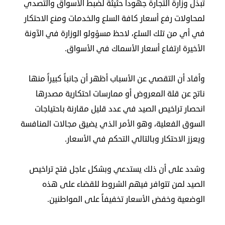
تبذل وزارة التجارة جهوداً حثيثة لضبط الأسواق والتصدي
في
لمحاولات رفع أسعار كافة السلع والخدمات ومنع الاحتكار
الكويت
في أي من تلك السلع، لاحظ مسؤولو الوزارة في الآونة
الأخيرة ارتفاع أسعار الأسماك في الأسواق.
لوحة
شرف
اعلن
وأفاد أن التقصي عن الأسباب أظهر أن جانباً كبيراً منها
معنا
فعاليات
ناتج عن قلة المعروض أو ممارسات احتكارية مصدرها
ومناسبات
انحصار تراخيص الصيد في عدد قليل مقارنة باحتياجات
السوق الفعلية، وهو الأمر الذي يضيق مجالات المنافسة
ويعزز الاحتكار وبالتالي التحكم في الأسعار.
وشدد على أن ذلك يستدعي وبشكل عاجل فتح تراخيص
الصيد لمن تتوافر فيهم الشروط للقضاء على هذه
الوضعية وخفض الأسعار تخفيفاً على المواطنين.