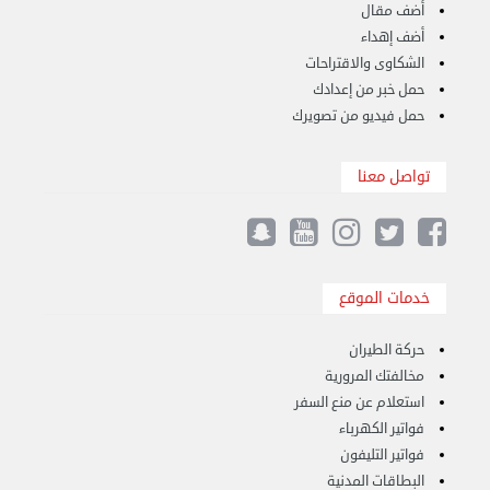
أضف مقال
أضف إهداء
الشكاوى والاقتراحات
حمل خبر من إعدادك
حمل فيديو من تصويرك
نقل عفش الكويت 50767633 هاف لوري نقل أغراض ...
تواصل معنا
الأربعاء 28 أغسطس 2024 12:25 م
خدمات الموقع
حركة الطيران
مخالفتك المرورية
استعلام عن منع السفر
فواتير الكهرباء
فواتير التليفون
البطاقات المدنية