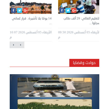
التعليم العالي: 29 ألف طالب
14 يومًا بلا تأشيرة.. قرار عُماني
رئي
سجلوا ...
...
مشر
20 08:30
الأربعاء 05 أغسطس 2026 09:50
الأربعاء 05 أغسطس 2026 10:07
م
م
م
حوادث وقضايا