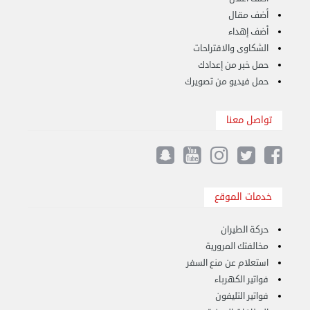
أضف مقال
أضف إهداء
الشكاوى والاقتراحات
حمل خبر من إعدادك
حمل فيديو من تصويرك
تواصل معنا
نقل عفش الكويت 50636444 فك وتركيب ايكيا ...
الأحد 17 سبتمبر 2023 01:24 م
خدمات الموقع
حركة الطيران
مخالفتك المرورية
استعلام عن منع السفر
فواتير الكهرباء
فواتير التليفون