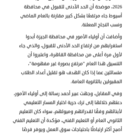
في
2026، موضحة أن الحد الأدنى للقبول في محافظة
أسيوط جاء مرتفعًا بشكل كبير مقارنة بالعام الماضي
الكويت
ونسب النجاح المعلنة.
لوحة
وأضافت أن أولياء الأمور في محافظة الجيزة أبدوا
شرف
اعلن
استغرابهم من ارتفاع الحد الأدنى للقبول، والذي جاء
معنا
لأول مرة أعلى من محافظة القاهرة، واعتبروا أن
فعاليات
ومناسبات
التنسيق هذا العام "مرتفع بصورة غير مفهومة"،
متسائلين عما إذا كان الهدف هو تقليل أعداد الطلاب
المقبولين بالثانوية العامة.
وفي المقابل، وجهت عبير أحمد رسالة إلى أولياء الأمور،
دعتهم خلالها إلى ترك حرية اختيار المسار التعليمي
لأبنائهم وفقًا لقدراتهم وميولهم، سواء كان التعليم
الثانوي العام أو التعليم الفني، مؤكدة أن التعليم الفني
أصبح أكثر ارتباطًا باحتياجات سوق العمل ويوفر فرصًا