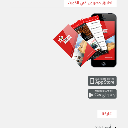
تطبيق مصريون في الكويت
هاف لوري قط أغراض واثاث للمحرقة 65007374 في ...
الأحد 24 سبتمبر 2023 11:10 ص
شاركنا
أضف اعلان