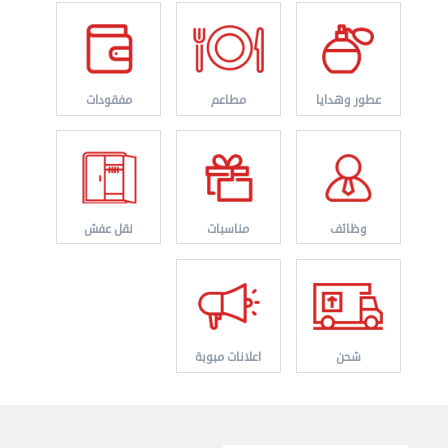
نقل عفش الكويت 50767633 هاف لوري نقل أغراض ...
الأربعاء 28 أغسطس 2024 12:25 م
عطور وهدايا
مطاعم
مفقودات
وظائف
مناسبات
نقل عفش
شحن
اعلانات مبوبة
نقل عفش الكويت 50636444 فك وتركيب ايكيا محلي ...
الإثنين 26 أغسطس 2024 11:31 ص