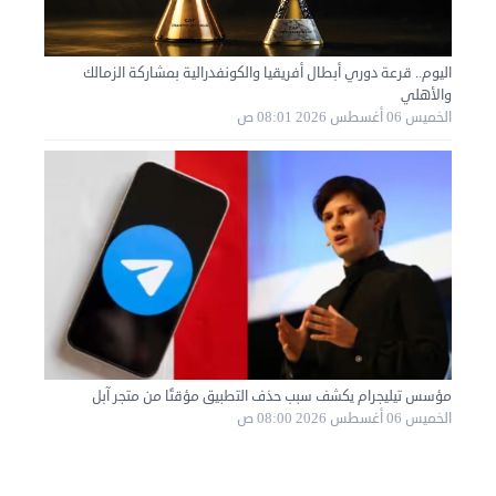
اليوم.. قرعة دوري أبطال أفريقيا والكونفدرالية بمشاركة الزمالك
نقل عفش الكويت 50636444 فك وتركيب ايكيا محلي ...
والأهلي
السبت 31 أغسطس 2024 06:31 م
الخميس 06 أغسطس 2026 08:01 ص
مؤسس تيليجرام يكشف سبب حذف التطبيق مؤقتًا من متجر آبل
الخميس 06 أغسطس 2026 08:00 ص