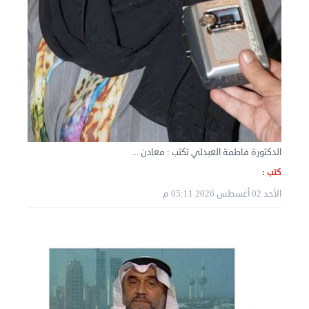
نقل عفش الكويت 50636444 فك وتركيب ايكيا محلي ...
الثلاثاء 03 سبتمبر 2024 07:06 م
الدكتورة فاطمة العبدلي تكتب : معادن ...
كتب :
الأحد 02 أغسطس 2026 05:11 م