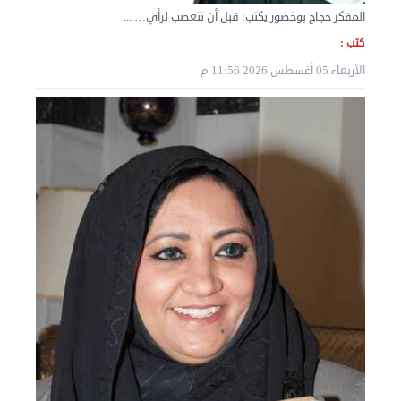
المفكر حجاج بوخضور يكتب: قبل أن تتعصب لرأي… ...
كتب :
الأربعاء 05 أغسطس 2026 11:56 م
نقل عفش الكويت 50636444 فك وتركيب ايكيا محلي ...
الأربعاء 04 سبتمبر 2024 08:20 م