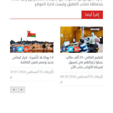
يتحملها صاحب التعليق وليست ادارة الموقع
إقرأ أيضا
التعليم العالي: 29 ألف طالب
14 يومًا بلا تأشيرة.. قرار عُماني
«ال
سجلوا رغباتهم في تنسيق
جديد ومصر ضمن القائمة
الم
المرحلة الأولى حتى الآن
الأربعاء 05 أغسطس 2026 10:07
الي
20 08:30
الأربعاء 05 أغسطس 2026 09:50
م
م
م