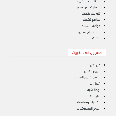
البطاقات المدنية
الجمارك فى مصر
هواتف تهمك
مواقع تهمك
مواعيد السنيما
قصة نجاح مصرية
مقالات
مصريون في الكويت
هاف لوري لتوصيل ونقل العفش 65818808
من نحن
الخميس 14 سبتمبر 2023 03:06 م
فريق العمل
انضم لفريق العمل
اتصل بنا
لوحة شرف
اعلن معنا
فعاليات ومناسبات
ألبوم الفيديوهات