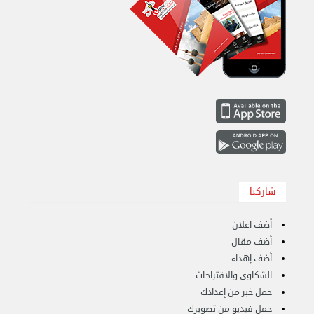
شاركنا
أضف اعلان
أضف مقال
أضف إهداء
الشكاوى والاقتراحات
نقل عفش الكويت 50767633 هاف لوري نقل أغراض ...
حمل خبر من إعدادك
الأربعاء 28 أغسطس 2024 12:25 م
حمل فيديو من تصويرك