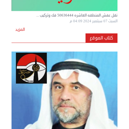
المزيد
كتاب الموقع
نقل عفش المنطقه العاشره 50636444 فك وتركيب ...
السبت 07 سبتمبر 2024 04:08 م