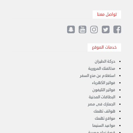
تواصل معنا
خدمات الموقع
حركة الطيران
مخالفتك المرورية
استعلام عن منع السفر
نقل عفش الكويت 50636444 فك وتركيب ايكيا محلي ...
فواتير الكهرباء
الإثنين 26 أغسطس 2024 11:31 ص
فواتير التليفون
البطاقات المدنية
الجمارك فى مصر
هواتف تهمك
مواقع تهمك
مواعيد السنيما
قصة نجاح مصرية