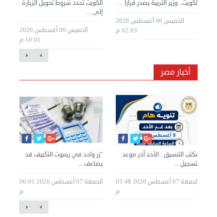
»
الكويت.. وزير التربية يصدر قراراً ...
الكويت تحدد شروط تحويل الزيارة
الك
إلى ...
للك
الخميس 06 أغسطس 2026
طس 2026
الخميس 06 أغسطس 2026
02:03 م
10:01 م
أخبار مصر
نان
مكتب التنسيق : الأحد آخر موعد
"زر واحد في ريموت التكييف قد
لتسجيل ...
يضاعف ...
مجل
20 05:29
الجمعة 07 أغسطس 2026 05:48
الجمعة 07 أغسطس 2026 06:01
م
م
م