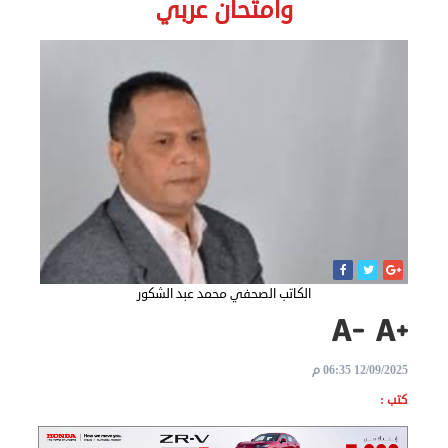
وامتحان عربي
الاخبار
نحن
هنا
عن
مصر
للمصريين
بالخارج
الكاتب الصحفي محمد عبد الشكور
المعاملات
12/09/2025 06:35 م
القنصلية
كتب :
البعثة