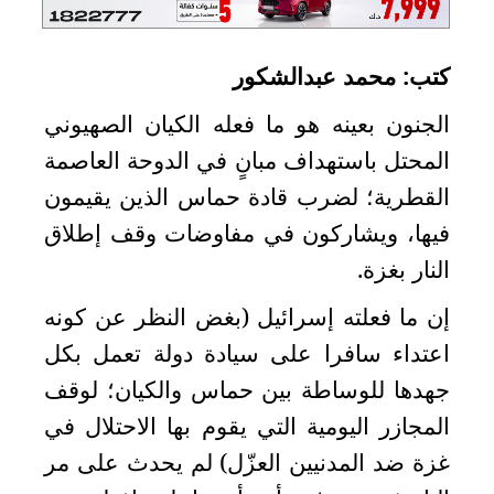
الدبلوماسية
مجلس
كتب: محمد عبدالشكور
الجالية
الجنون بعينه هو ما فعله الكيان الصهيوني
الصحفيون
المحتل باستهداف مبانٍ في الدوحة العاصمة
المصريون
القطرية؛ لضرب قادة حماس الذين يقيمون
اعلن
معنا
فيها، ويشاركون في مفاوضات وقف إطلاق
عن
النار بغزة
.
الكويت
إن ما فعلته إسرائيل (بغض النظر عن كونه
رسالة
اعتداء سافرا على سيادة دولة تعمل بكل
الناشر
جهدها للوساطة بين حماس والكيان؛ لوقف
شاركنا
المجازر اليومية التي يقوم بها الاحتلال في
غزة ضد المدنيين العزّل) لم يحدث على مر
مصريون