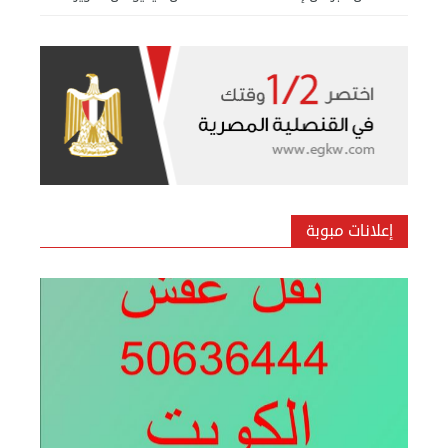
بيع ساعة تيسوت
الأحد 08 سبتمبر 2024 12:00 ص
إعلانات مبوبة
نقل عفش المنطقه العاشره 50636444 فك وتركيب ...
السبت 07 سبتمبر 2024 04:09 م