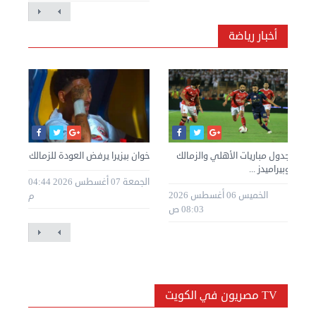
أخبار رياضة
ا
جدول مباريات الأهلي والزمالك
خوان بيزيرا يرفض العودة للزمالك
مصر
وبيراميدز ...
ربع
الجمعة 07 أغسطس 2026 04:44
طس 2026
الخميس 06 أغسطس 2026
م
08:03 ص
TV مصريون في الكويت