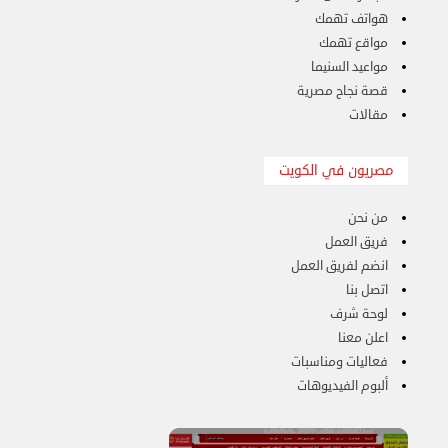
الإثنين 26 أغسطس 2024 11:31 ص
هواتف تهمك
مواقع تهمك
مواعيد السنيما
قصة نجاح مصرية
مقالات
مصريون في الكويت
من نحن
فريق العمل
انضم لفريق العمل
اتصل بنا
لوحة شرف
اعلن معنا
فعاليات ومناسبات
ألبوم الفيديوهات
هاف لوري قط أغراض واثاث للمحرقة 65007374 في ...
الأحد 24 سبتمبر 2023 11:10 ص