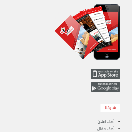
نقل عفش الكويت 50636444 فك وتركيب ايكيا محلي ...
السبت 31 أغسطس 2024 06:31 م
شاركنا
أضف اعلان
أضف مقال