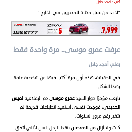
الدبلوماسية
كتب : أمجد جلال
"لا بد من عمل مظلة للمصريين في الخارج."
مجلس
الجالية
الصحفيون
المصريون
عرفت عمرو موسى.. مرة واحدة فقط
اعلن
معنا
بقلم: أمجد جلال
عن
الكويت
في الحقيقة، هذه أول مرة أكتب فيها عن شخصية عامة
بهذا الشكل.
رسالة
الناشر
تابعت مؤخرًا حوار السيد
عمرو موسى
مع الإعلامية
لميس
شاركنا
الحديدي
، فوجدت نفسي أستعيد انطباعات قديمة لم
تتغير رغم مرور السنوات.
مصريون
كنت ولا أزال من المعجبين بهذا الرجل. ليس لأنني أتفق