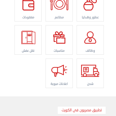
عطور وهدايا
مطاعم
مفقودات
وظائف
مناسبات
نقل عفش
نقل عفش الكويت 50636444 فك وتركيب ايكيا محلي ...
الأحد 01 سبتمبر 2024 02:03 م
شحن
اعلانات مبوبة
تطبيق مصريون في الكويت