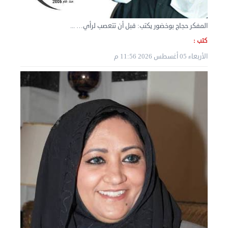
السبت 07 سبتمبر 2024 04:08 م
المفكر حجاج بوخضور يكتب: قبل أن تتعصب لرأي… ...
كتب :
الأربعاء 05 أغسطس 2026 11:56 م
نقل عفش الكويت 50636444 فك وتركيب ايكيا محلي ...
الأربعاء 04 سبتمبر 2024 08:20 م