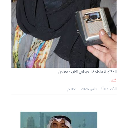
نقل عفش الكويت 50636444 فك وتركيب ايكيا محلي ...
الثلاثاء 03 سبتمبر 2024 07:06 م
الدكتورة فاطمة العبدلي تكتب : معادن ...
كتب :
الأحد 02 أغسطس 2026 05:11 م