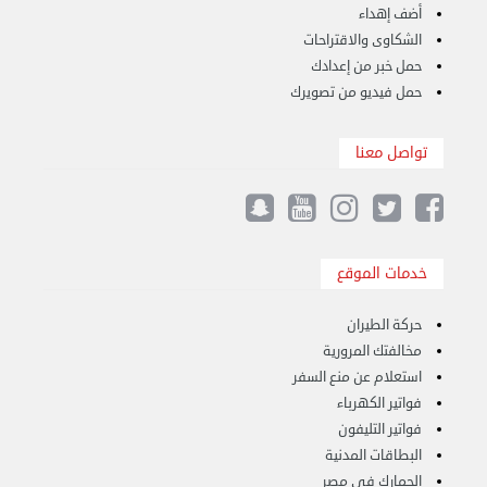
أضف إهداء
الشكاوى والاقتراحات
حمل خبر من إعدادك
حمل فيديو من تصويرك
نقل عفش الكويت 50767633 هاف لوري نقل أغراض ...
تواصل معنا
الأربعاء 28 أغسطس 2024 12:25 م
خدمات الموقع
حركة الطيران
مخالفتك المرورية
استعلام عن منع السفر
فواتير الكهرباء
فواتير التليفون
البطاقات المدنية
الجمارك فى مصر
نقل عفش الكويت 50636444 فك وتركيب ايكيا محلي ...