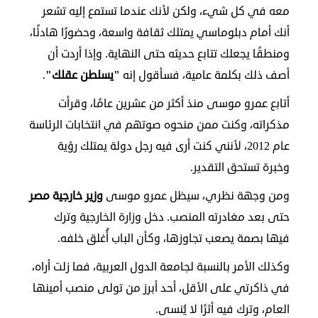
معه في كل شيء، ولكن لأنك عندما تستمع إليه تشعر
في
أنك أمام دبلوماسي يمتلك ثقافة واسعة، وحضورًا هادئًا،
الكويت
ومنطقًا يجعلك تتابع حديثه حتى النهاية. وإذا أردت أن
لوحة
أصف ذلك بكلمة عامية، فسأقول إنه
"يسلطن عقلك"
.
شرف
اعلن
أتابع عمرو موسى منذ أكثر من عشرين عامًا، وقرأت
معنا
مذكراته، وكنت ممن منحوه صوتهم في انتخابات الرئاسة
فعاليات
ومناسبات
عام 2012، لأنني كنت أرى فيه رجل دولة يمتلك رؤية
وخبرة تستحق التقدير.
ومن وجهة نظري، سيظل عمرو موسى
وزير خارجية مصر
حتى بعد مغادرته المنصب. دخل وزارة الخارجية وترك
فيها بصمة يصعب تجاوزها، وكأن الباب أُغلق خلفه.
وكذلك الأمر بالنسبة لجامعة الدول العربية، فما زلت أراه،
في ذاكرتي على الأقل، أحد أبرز من تولى منصب أمينها
العام، وترك فيه أثرًا لا يُنسى.