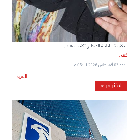
الدكتورة فاطمة العبدلي تكتب : معادن ...
كتب :
نقل عفش المنطقه العاشره 50636444 فك وتركيب ...
الأحد 02 أغسطس 2026 05:11 م
الإثنين 02 سبتمبر 2024 05:01 م
المزيد
الاكثر قراءة