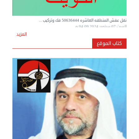
المزيد
كتاب الموقع
نقل عفش المنطقه العاشره 50636444 فك وتركيب ...
السبت 07 سبتمبر 2024 04:08 م