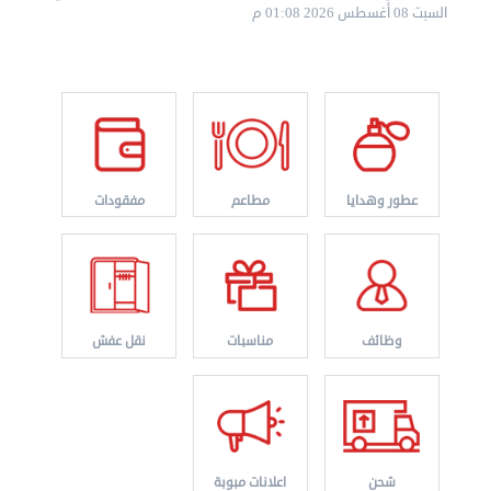
السبت 08 أغسطس 2026 01:08 م
عطور وهدايا
مطاعم
مفقودات
نقل عفش الكويت 50636444 فك وتركيب ايكيا محلي ...
الإثنين 26 أغسطس 2024 11:31 ص
وظائف
مناسبات
نقل عفش
شحن
اعلانات مبوبة