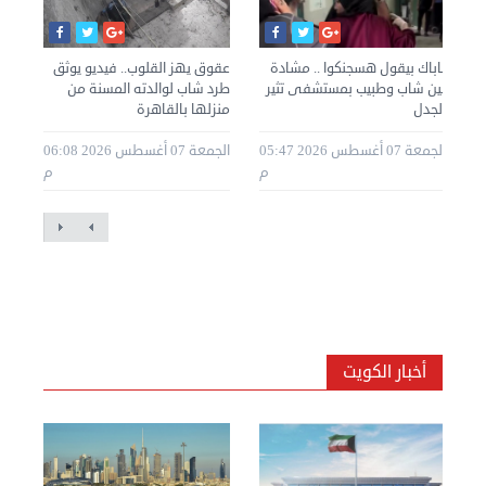
باباك بيقول هسجنكوا .. مشادة
عقوق يهز القلوب.. فيديو يوثق
مصر
بين شاب وطبيب بمستشفى تثير
طرد شاب لوالدته المسنة من
شرف
الجدل
منزلها بالقاهرة
في 
الجمعة 07 أغسطس 2026 05:47
الجمعة 07 أغسطس 2026 06:08
20 12:57
م
م
م
أخبار الكويت