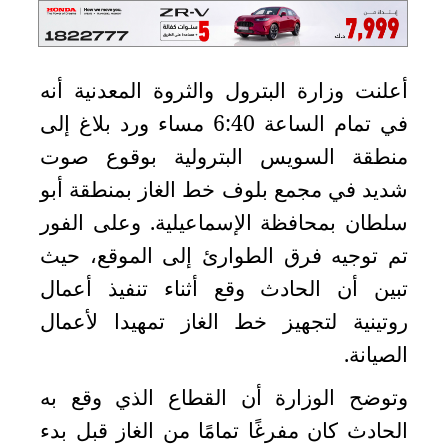
الدبلوماسية
مجلس
أعلنت وزارة البترول والثروة المعدنية أنه
الجالية
في تمام الساعة 6:40 مساء ورد بلاغ إلى
الصحفيون
منطقة السويس البترولية بوقوع صوت
المصريون
اعلن
شديد في مجمع بلوف خط الغاز بمنطقة أبو
معنا
سلطان بمحافظة الإسماعيلية. وعلى الفور
عن
تم توجيه فرق الطوارئ إلى الموقع، حيث
الكويت
تبين أن الحادث وقع أثناء تنفيذ أعمال
رسالة
روتينية لتجهيز خط الغاز تمهيدا لأعمال
الناشر
شاركنا
الصيانة
.
وتوضح الوزارة أن القطاع الذي وقع به
الحادث كان مفرغًا تمامًا من الغاز قبل بدء
مصريون