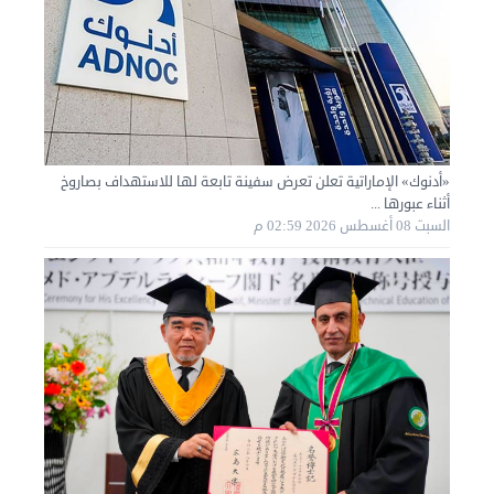
نقل عفش الكويت 50636444 فك وتركيب ايكيا محلي ...
الأحد 01 سبتمبر 2024 02:03 م
«أدنوك» الإماراتية تعلن تعرض سفينة تابعة لها للاستهداف بصاروخ
أثناء عبورها ...
السبت 08 أغسطس 2026 02:59 م
نقل عفش الكويت 50636444 فك وتركيب ايكيا محلي ...
السبت 31 أغسطس 2024 06:31 م