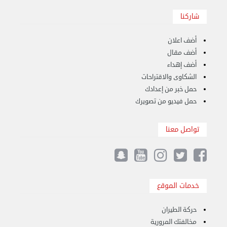
شاركنا
أضف اعلان
أضف مقال
أضف إهداء
نقل عفش الكويت 50636444 فك وتركيب ايكيا ...
الشكاوى والاقتراحات
الأحد 17 سبتمبر 2023 01:24 م
حمل خبر من إعدادك
حمل فيديو من تصويرك
تواصل معنا
خدمات الموقع
حركة الطيران
مخالفتك المرورية