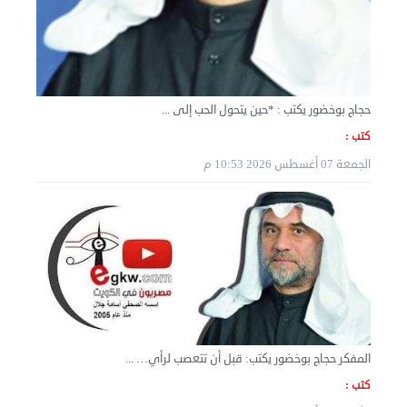
حجاج بوخضور يكتب : *حين يتحول الحب إلى ...
نقل عفش الكويت 50636444 فك وتركيب ايكيا محلي ...
كتب :
الأربعاء 04 سبتمبر 2024 08:20 م
الجمعة 07 أغسطس 2026 10:53 م
المفكر حجاج بوخضور يكتب: قبل أن تتعصب لرأي… ...
كتب :