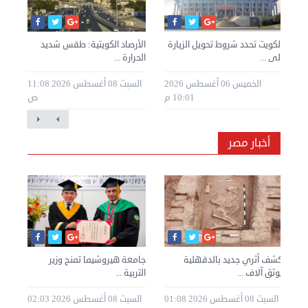
الكويت تحدد شروط تحويل الزيارة
الأرصاد الكويتية: طقس شديد
وفد
إلى ...
الحرارة ...
يزور
طس 2026
الخميس 06 أغسطس 2026
السبت 08 أغسطس 2026 11:08
10:01 م
ص
أخبار مصر
ة
كشف أثري جديد بالدقهلية
جامعة هيروشيما تمنح وزير
يوثق آلاف ...
التربية ...
92.9 % لل
2 10:11
السبت 08 أغسطس 2026 01:08
السبت 08 أغسطس 2026 02:03