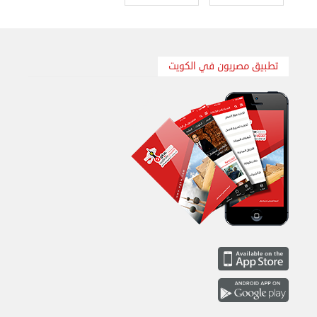
تطبيق مصريون في الكويت
هاف لوري قط أغراض واثاث للمحرقة 65007374 في ...
الأحد 24 سبتمبر 2023 11:10 ص