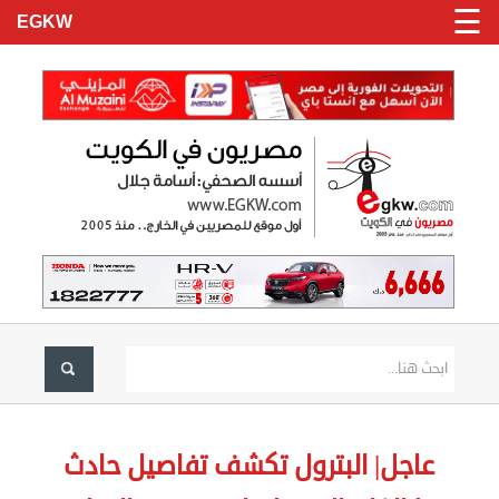
☰
EGKW
الرئيسية
تسجيل
عاجل| البترول تكشف تفاصيل حادث
دخول