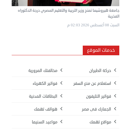
جامعة هيروشيما تمنح وزير التربية والتعليم المصري درجة الدكتوراه
الفخرية
السبت 08 أغسطس 2026 02:03 م
خدمات الموقع
حركة الطيران
مخالفتك المرورية
استعلام عن منع السفر
فواتير الكهرباء
فواتير التليفون
البطاقات المدنية
الجمارك فى مصر
هواتف تهمك
مواقع تهمك
مواعيد السنيما