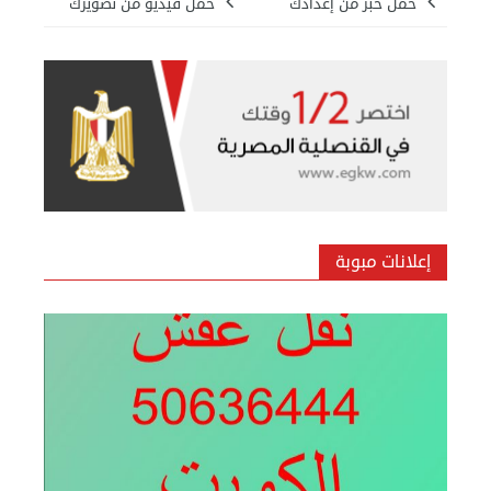
حمل خبر من إعدادك
حمل فيديو من تصويرك
بيع ساعة تيسوت
الأحد 08 سبتمبر 2024 12:00 ص
إعلانات مبوبة
نقل عفش المنطقه العاشره 50636444 فك وتركيب ...
السبت 07 سبتمبر 2024 04:09 م