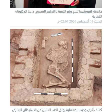
جامعة هيروشيما تمنح وزير التربية والتعليم المصري درجة الدكتوراه
الفخرية
السبت 08 أغسطس 2026 02:03 م
نقل عفش الكويت 50767633 هاف لوري نقل أغراض ...
الأربعاء 28 أغسطس 2024 12:25 م
كشف أثري جديد بالدقهلية يوثق آلاف السنين من الاستيطان البشري