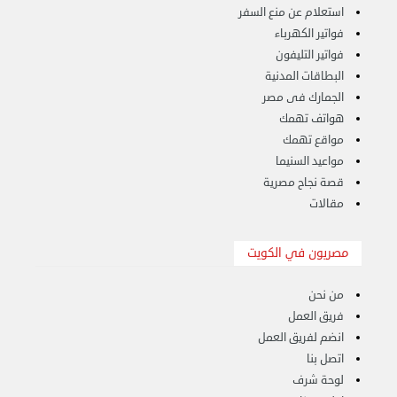
استعلام عن منع السفر
فواتير الكهرباء
فواتير التليفون
البطاقات المدنية
الجمارك فى مصر
هواتف تهمك
هاف لوري لتوصيل ونقل العفش 65818808
الخميس 14 سبتمبر 2023 03:06 م
مواقع تهمك
مواعيد السنيما
قصة نجاح مصرية
مقالات
مصريون في الكويت
من نحن
فريق العمل
انضم لفريق العمل
اتصل بنا
لوحة شرف