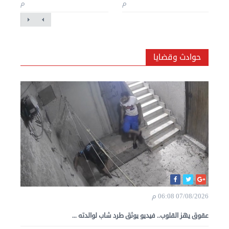
م
م
حوادث وقضايا
07/08/2026 06:08 م
عقوق يهز القلوب.. فيديو يوثق طرد شاب لوالدته ...