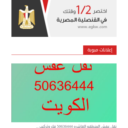
بيع ساعة تيسوت
الأحد 08 سبتمبر 2024 12:00 ص
إعلانات مبوبة
نقل عفش المنطقه العاشره 50636444 فك وتركيب ...
السبت 07 سبتمبر 2024 04:09 م