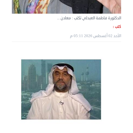
الدكتورة فاطمة العبدلي تكتب : معادن ...
كتب :
الأحد 02 أغسطس 2026 05:11 م
نقل عفش المنطقه العاشره 50636444 فك وتركيب ...
الإثنين 02 سبتمبر 2024 05:02 م