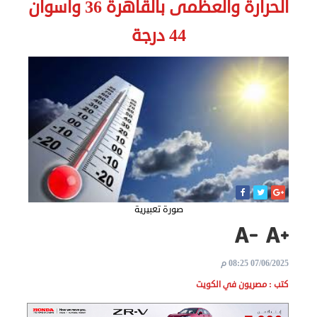
الحرارة والعظمى بالقاهرة 36 وأسوان
الاخبار
44 درجة
نحن
هنا
عن
مصر
للمصريين
بالخارج
صورة تعبيرية
المعاملات
القنصلية
07/06/2025 08:25 م
كتب : مصريون في الكويت
البعثة