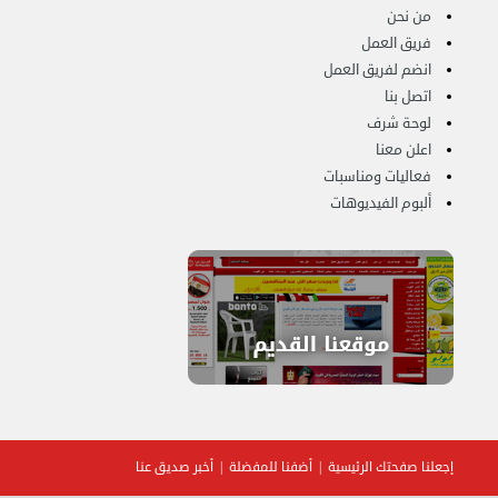
من نحن
فريق العمل
انضم لفريق العمل
هاف لوري لتوصيل ونقل العفش 65818808
اتصل بنا
الخميس 14 سبتمبر 2023 03:06 م
لوحة شرف
اعلن معنا
فعاليات ومناسبات
ألبوم الفيديوهات
إجعلنا صفحتك الرئيسية
أضفنا للمفضلة
أخبر صديق عنا