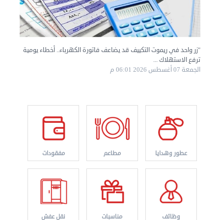
"زر واحد في ريموت التكييف قد يضاعف فاتورة الكهرباء.. أخطاء يومية
ترفع الاستهلاك ...
الجمعة 07 أغسطس 2026 06:01 م
عطور وهدايا
مطاعم
مفقودات
نقل عفش الكويت 50767633 هاف لوري نقل أغراض ...
الأربعاء 28 أغسطس 2024 12:25 م
وظائف
مناسبات
نقل عفش