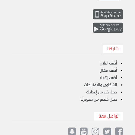
شاركنا
هاف لوري قط أغراض واثاث للمحرقة 65007374 في ...
أضف اعلان
الأحد 24 سبتمبر 2023 11:10 ص
أضف مقال
أضف إهداء
الشكاوى والاقتراحات
حمل خبر من إعدادك
حمل فيديو من تصويرك
تواصل معنا