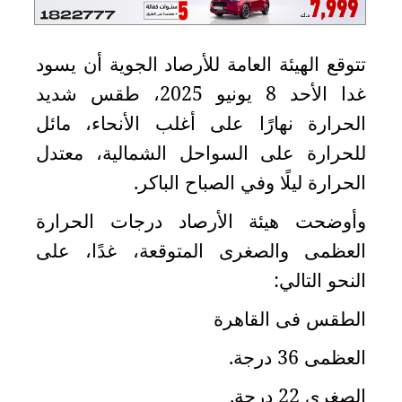
الدبلوماسية
مجلس
تتوقع الهيئة العامة للأرصاد الجوية أن يسود
الجالية
غدا الأحد 8 يونيو 2025، طقس شديد
الصحفيون
الحرارة نهارًا على أغلب الأنحاء، مائل
المصريون
للحرارة على السواحل الشمالية، معتدل
اعلن
معنا
الحرارة ليلًا وفي الصباح الباكر
.
عن
وأوضحت هيئة الأرصاد درجات الحرارة
الكويت
العظمى والصغرى المتوقعة، غدًا، على
رسالة
النحو التالي
:
الناشر
شاركنا
الطقس فى القاهرة
العظمى 36 درجة
.
مصريون
الصغرى 22 درجة
.