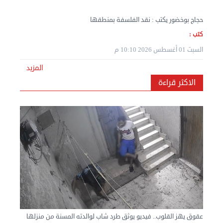
حجاج بوخضور يكتب : نقد الفلسفة بمنطقها
كتب :
السبت 01 أغسطس 2026 10:10 م
المزيد
نقل عفش المنطقه العاشره 50636444 فك وتركيب ...
الاكثر قراءة
الإثنين 02 سبتمبر 2024 05:01 م
عقوق يهز القلوب.. فيديو يوثق طرد شاب لوالدته المسنة من منزلها