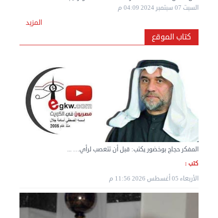
المزيد
كتاب الموقع
نقل عفش المنطقه العاشره 50636444 فك وتركيب ...
السبت 07 سبتمبر 2024 04:08 م
المفكر حجاج بوخضور يكتب: قبل أن تتعصب لرأي… ...
كتب :
الأربعاء 05 أغسطس 2026 11:56 م