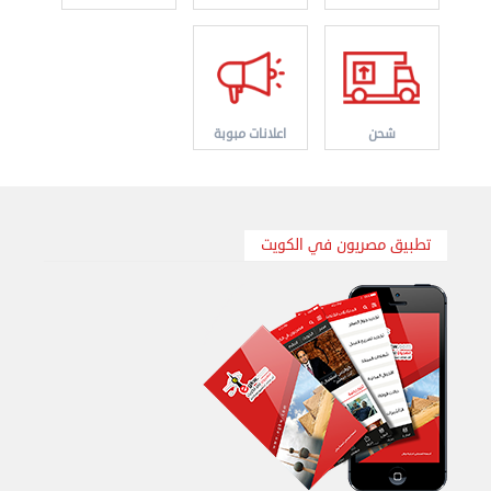
شحن
اعلانات مبوبة
نقل عفش الكويت 50636444 فك وتركيب ايكيا محلي ...
تطبيق مصريون في الكويت
الإثنين 26 أغسطس 2024 11:31 ص