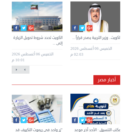
»
الكويت.. وزير التربية يصدر قراراً ...
الكويت تحدد شروط تحويل الزيارة
الك
إلى ...
للك
الخميس 06 أغسطس 2026
طس 2026
الخميس 06 أغسطس 2026
02:03 م
10:01 م
أخبار مصر
نان
مكتب التنسيق : الأحد آخر موعد
"زر واحد في ريموت التكييف قد