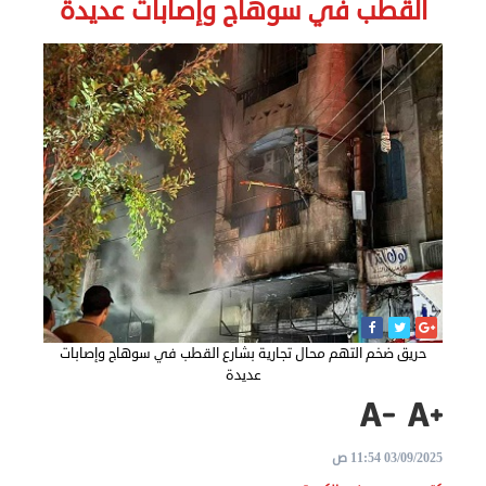
القطب في سوهاج وإصابات عديدة
الاخبار
نحن
هنا
عن
مصر
للمصريين
بالخارج
حريق ضخم التهم محال تجارية بشارع القطب في سوهاج وإصابات
المعاملات
عديدة
القنصلية
البعثة
03/09/2025 11:54 ص