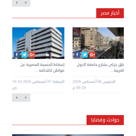
أخبار مصر
غلق جزئي بشارع جامعة الدول
إسقاط الجنسية المصرية عن
العربية ...
مواطن لالتحاقه ...
وزار
طس 2026
الخميس 06 أغسطس 2026
الجمعة 07 أغسطس 2026 10:16
09:59 م
ص
حوادث وقضايا