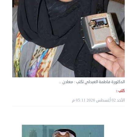
نقل عفش الكويت 50636444 فك وتركيب ايكيا محلي ...
الثلاثاء 03 سبتمبر 2024 07:06 م
الدكتورة فاطمة العبدلي تكتب : معادن ...
كتب :
الأحد 02 أغسطس 2026 05:11 م