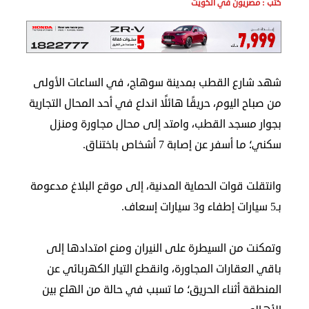
كتب : مصريون في الكويت
الدبلوماسية
مجلس
الجالية
شهد شارع القطب بمدينة سوهاج، في الساعات الأولى
الصحفيون
من صباح اليوم، حريقًا هائلًا اندلع في أحد المحال التجارية
المصريون
اعلن
بجوار مسجد القطب، وامتد إلى محال مجاورة ومنزل
معنا
سكني؛ ما أسفر عن إصابة 7 أشخاص باختناق.
عن
الكويت
وانتقلت قوات الحماية المدنية، إلى موقع البلاغ مدعومة
رسالة
بـ5 سيارات إطفاء و3 سيارات إسعاف.
الناشر
شاركنا
وتمكنت من السيطرة على النيران ومنع امتدادها إلى
باقي العقارات المجاورة، وانقطع التيار الكهربائي عن
المنطقة أثناء الحريق؛ ما تسبب في حالة من الهلع بين
مصريون