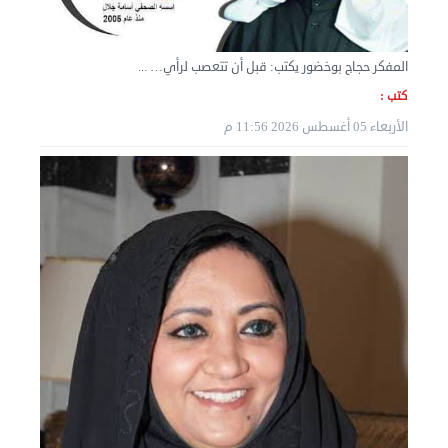
المفكر حجاج بوخضور يكتب: قبل أن تتعصب لرأي… ...
كتب :
الأربعاء 05 أغسطس 2026 11:56 م
نقل عفش الكويت 50636444 فك وتركيب ايكيا محلي ...
الأربعاء 04 سبتمبر 2024 08:20 م