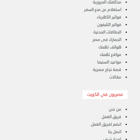
مخالفتك المرورية
استعلام عن منع السفر
فواتير الكهرباء
فواتير التليفون
البطاقات المدنية
الجمارك فى مصر
هواتف تهمك
مواقع تهمك
مواعيد السنيما
قصة نجاح مصرية
مقالات
هاف لوري لتوصيل ونقل العفش 65818808
الخميس 14 سبتمبر 2023 03:06 م
مصريون في الكويت
من نحن
فريق العمل
انضم لفريق العمل
اتصل بنا
لوحة شرف