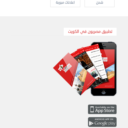
شحن
اعلانات مبوبة
تطبيق مصريون في الكويت
هاف لوري قط أغراض واثاث للمحرقة 65007374 في ...
الأحد 24 سبتمبر 2023 11:10 ص