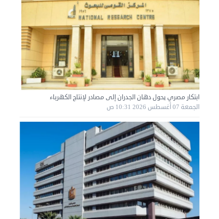
ابتكار مصري يحول دهان الجدران إلى مصادر لإنتاج الكهرباء
الجمعة 07 أغسطس 2026 10:31 ص
نقل عفش الكويت 50636444 فك وتركيب ايكيا محلي ...
الأحد 01 سبتمبر 2024 02:03 م