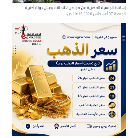
إسقاط الجنسية المصرية عن مواطن لالتحاقه بجيش دولة أجنبية
الجمعة 07 أغسطس 2026 10:16 ص
نقل عفش الكويت 50636444 فك وتركيب ايكيا محلي ...
السبت 31 أغسطس 2024 06:31 م