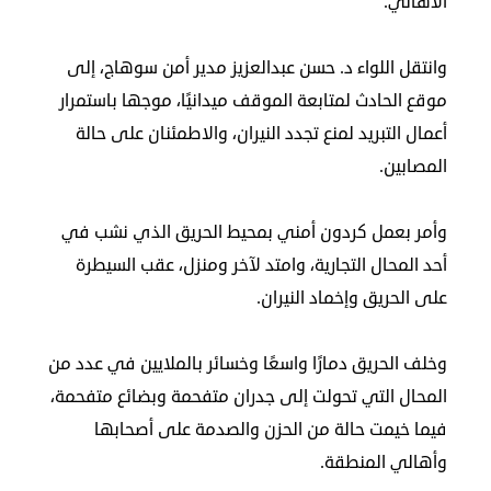
الأهالي.
في
الكويت
وانتقل اللواء د. حسن عبدالعزيز مدير أمن سوهاج، إلى
موقع الحادث لمتابعة الموقف ميدانيًا، موجها باستمرار
لوحة
أعمال التبريد لمنع تجدد النيران، والاطمئنان على حالة
شرف
اعلن
المصابين.
معنا
فعاليات
ومناسبات
وأمر بعمل كردون أمني بمحيط الحريق الذي نشب في
أحد المحال التجارية، وامتد لآخر ومنزل، عقب السيطرة
على الحريق وإخماد النيران.
وخلف الحريق دمارًا واسعًا وخسائر بالملايين في عدد من
المحال التي تحولت إلى جدران متفحمة وبضائع متفحمة،
فيما خيمت حالة من الحزن والصدمة على أصحابها
وأهالي المنطقة.