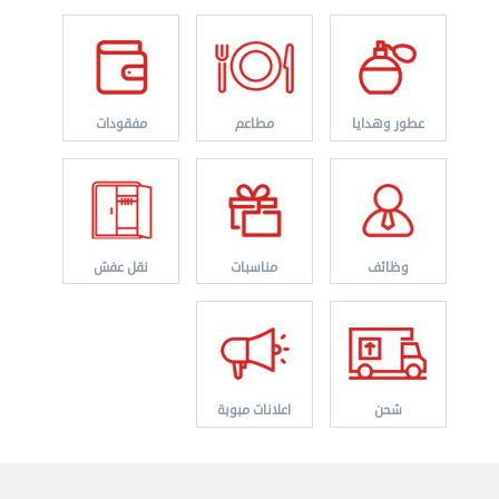
عطور وهدايا
مطاعم
مفقودات
وظائف
مناسبات
نقل عفش
نقل عفش الكويت 50636444 فك وتركيب ايكيا محلي ...
الأحد 01 سبتمبر 2024 02:03 م
شحن
اعلانات مبوبة