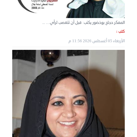
المفكر حجاج بوخضور يكتب: قبل أن تتعصب لرأي… ...
كتب :
الأربعاء 05 أغسطس 2026 11:56 م
نقل عفش الكويت 50636444 فك وتركيب ايكيا محلي ...
الثلاثاء 03 سبتمبر 2024 07:06 م