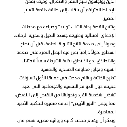
في
الذين يواجهون شبح التنمر والانعزال، وكيف يمكن
للإحباط المتراكم أن ينقلب إلى طاقة دافعة لتغيير
الكويت
المصير.
لوحة
وتتتبع القصة رحلة الشاب “وليد” وصراعه مع محطات
شرف
الإخفاق المتتالية وطبيعة جسده النحيل وسخرية الزملاء،
اعلن
معنا
وصولاً إلى صدمة نتائج الثانوية العامة، قبل أن تصنع
فعاليات
السطور تحولاً درامياً يقرر فيه البطل التمرد على ضعفه
ومناسبات
والانطلاق نحو الالتحاق بكلية الشرطة سعياً لامتلاك
الهيبة وتجاوز مخاوفه الجسدية والنفسية.
تطرح الكاتبة ريهام مدحت في عملها الأول تساؤلات
عميقة حول الدوافع النفسية والاجتماعية التي تعيد
تشكيل شخصية الفرد وتحولها من النقيض إلى النقيض،
مما يجعل “النور الأبيض” إضافة متميزة للمكتبة الأدبية
المعاصرة.
ويذكر أن ريهام مدحت كاتبة وروائية مصرية تهتم في