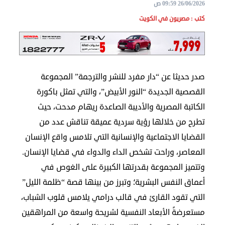
26/06/2026 09:59 ص
مجلس
كتب : مصريون في الكويت
الجالية
الصحفيون
المصريون
صدر حديثا عن “دار مفرد للنشر والترجمة” المجموعة
اعلن
معنا
القصصية الجديدة “النور الأبيض”، والتي تمثل باكورة
عن
الكاتبة المصرية والأديبة الصاعدة ريهام مدحت، حيث
تطرح من خلالها رؤية سردية عميقة تناقش عدد من
الكويت
القضايا الاجتماعية والإنسانية التي تلامس واقع الإنسان
رسالة
الناشر
المعاصر، وراحت تشخص الداء والدواء في قضايا الإنسان.
شاركنا
وتتميز المجموعة بقدرتها الكبيرة على الغوص في
أعماق النفس البشرية؛ وتبرز من بينها قصة “ظلمة الليل”
التي تقود القارئ في قالب درامي يلامس قلوب الشباب،
مصريون
مستعرضةً الأبعاد النفسية لشريحة واسعة من المراهقين