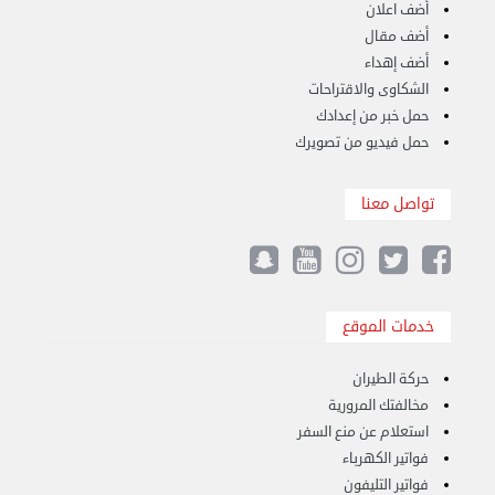
أضف اعلان
أضف مقال
أضف إهداء
الشكاوى والاقتراحات
حمل خبر من إعدادك
حمل فيديو من تصويرك
نقل عفش الكويت 50767633 هاف لوري نقل أغراض ...
الأربعاء 28 أغسطس 2024 12:25 م
تواصل معنا
خدمات الموقع
حركة الطيران
مخالفتك المرورية
استعلام عن منع السفر
فواتير الكهرباء
فواتير التليفون