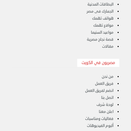
نقل عفش الكويت 50636444 فك وتركيب ايكيا محلي ...
البطاقات المدنية
الإثنين 26 أغسطس 2024 11:31 ص
الجمارك فى مصر
هواتف تهمك
مواقع تهمك
مواعيد السنيما
قصة نجاح مصرية
مقالات
مصريون في الكويت
من نحن
فريق العمل
انضم لفريق العمل
اتصل بنا
لوحة شرف
اعلن معنا
فعاليات ومناسبات
ألبوم الفيديوهات
هاف لوري قط أغراض واثاث للمحرقة 65007374 في ...