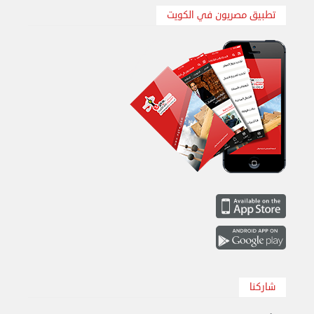
تطبيق مصريون في الكويت
نقل عفش الكويت 50636444 فك وتركيب ايكيا محلي ...
السبت 31 أغسطس 2024 06:31 م
شاركنا