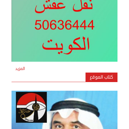
نقل عفش المنطقه العاشره 50636444 فك وتركيب ...
السبت 07 سبتمبر 2024 04:09 م
المزيد
كتاب الموقع