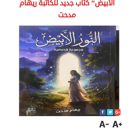
الأبيض” كتاب جديد للكاتبة ريهام
الاخبار
مدحت
نحن
هنا
عن
مصر
للمصريين
بالخارج
المعاملات
القنصلية
البعثة
الدبلوماسية