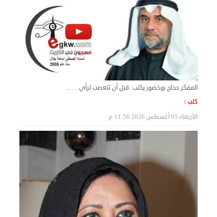
المفكر حجاج بوخضور يكتب: قبل أن تتعصب لرأي… ...
كتب :
الأربعاء 05 أغسطس 2026 11:56 م
نقل عفش الكويت 50636444 فك وتركيب ايكيا محلي ...
الثلاثاء 03 سبتمبر 2024 07:06 م