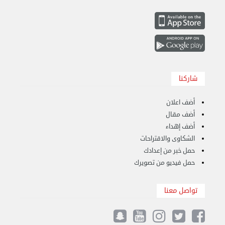
هاف لوري قط أغراض واثاث للمحرقة 65007374 في ...
الأحد 24 سبتمبر 2023 11:10 ص
شاركنا
أضف اعلان
أضف مقال
أضف إهداء
الشكاوى والاقتراحات
حمل خبر من إعدادك
حمل فيديو من تصويرك
تواصل معنا
نقل عفش الكويت 50636444 فك وتركيب ايكيا ...
الأحد 17 سبتمبر 2023 01:24 م