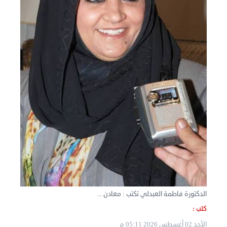
نقل عفش المنطقه العاشره 50636444 فك وتركيب ...
الإثنين 02 سبتمبر 2024 05:02 م
الدكتورة فاطمة العبدلي تكتب : معادن ...
كتب :
الأحد 02 أغسطس 2026 05:11 م