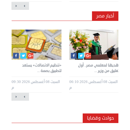
أخبار مصر
أهديها لمعلمي مصر.. أول
«تنظيم الاتصالات» يستعد
قرا
تعليق من وزير ...
لتطبيق بصمة ...
الم
2 05:59
السبت 08 أغسطس 2026 06:10
السبت 08 أغسطس 2026 09:30
م
م
م
حوادث وقضايا