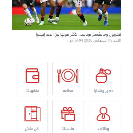
ليفربول ومانشستر يونايتد.. الأكثر تتويجًا بين أندية إنجلترا
الأحد 09 أغسطس 2026 09:04 ص
نقل عفش الكويت 50767633 هاف لوري نقل أغراض ...
الأربعاء 28 أغسطس 2024 12:25 م
عطور وهدايا
مطاعم
مفقودات
وظائف
مناسبات
نقل عفش