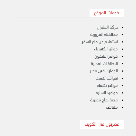
خدمات الموقع
حركة الطيران
مخالفتك المرورية
استعلام عن منع السفر
فواتير الكهرباء
فواتير التليفون
البطاقات المدنية
الجمارك فى مصر
هواتف تهمك
مواقع تهمك
مواعيد السنيما
قصة نجاح مصرية
مقالات
هاف لوري لتوصيل ونقل العفش 65818808
مصريون في الكويت
الخميس 14 سبتمبر 2023 03:06 م