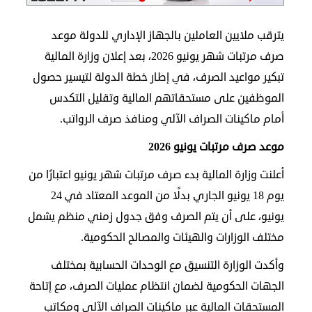
الدبلوماسية
يترقب ملايين العاملين بالجهاز الإداري للدولة موعد
مجلس
صرف مرتبات شهر يونيو 2026، بعد إعلان وزارة المالية
الجالية
تبكير مواعيد الصرف، في إطار خطة الدولة لتيسير حصول
الصحفيون
الموظفين على مستحقاتهم المالية وتقليل التكدس
المصريون
أمام ماكينات الصراف الآلي ومنافذ صرف الرواتب.
اعلن
معنا
موعد صرف مرتبات يونيو 2026
عن
أعلنت وزارة المالية بدء صرف مرتبات شهر يونيو اعتبارًا من
الكويت
يوم 18 يونيو الجاري بدلًا من الموعد المعتاد في 24
رسالة
يونيو، على أن يتم الصرف وفق جدول زمني منظم يشمل
الناشر
مختلف الوزارات والهيئات والمصالح الحكومية.
شاركنا
وأكدت الوزارة التنسيق مع الوحدات الحسابية بمختلف
الجهات الحكومية لضمان انتظام عمليات الصرف، مع إتاحة
مصريون
المستحقات المالية عبر ماكينات الصراف الآلي ومكاتب