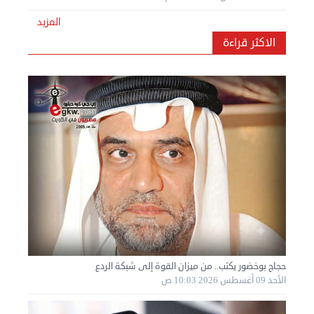
نقل عفش المنطقه العاشره 50636444 فك وتركيب ...
المزيد
الإثنين 02 سبتمبر 2024 05:01 م
الاكثر قراءة
نقل عفش الكويت 50636444 فك وتركيب ايكيا محلي ...
الأحد 01 سبتمبر 2024 02:03 م
حجاج بوخضور يكتب.. من ميزان القوة إلى شبكة الردع
الأحد 09 أغسطس 2026 10:03 ص