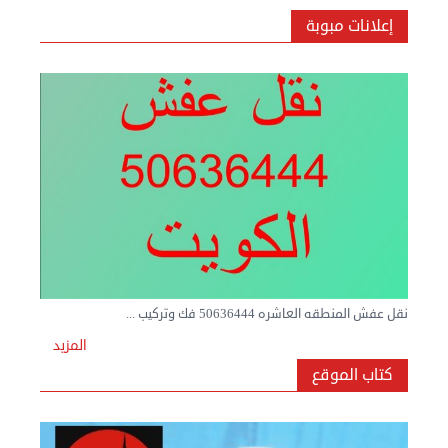
إعلانات مبوبة
نقل عفش المنطقه العاشره 50636444 فك وتركيب ...
السبت 07 سبتمبر 2024 04:09 م
المزيد
كتاب الموقع