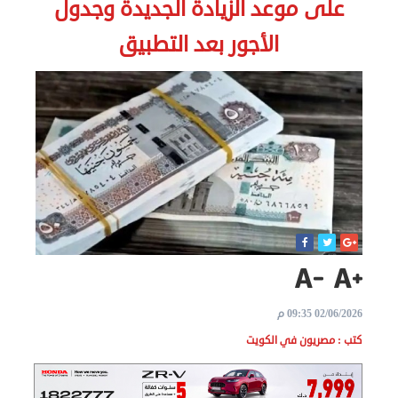
على موعد الزيادة الجديدة وجدول
الاخبار
الأجور بعد التطبيق
نحن
هنا
عن
مصر
للمصريين
بالخارج
المعاملات
02/06/2026 09:35 م
القنصلية
كتب : مصريون في الكويت
البعثة