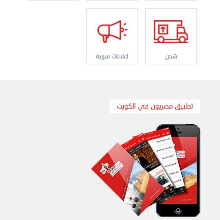
نقل عفش الكويت 50636444 فك وتركيب ايكيا محلي ...
الإثنين 26 أغسطس 2024 11:31 ص
شحن
اعلانات مبوبة
تطبيق مصريون في الكويت