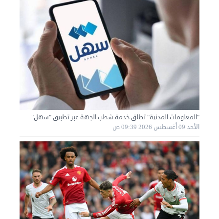
نقل عفش الكويت 50636444 فك وتركيب ايكيا محلي ...
"المعلومات المدنية" تطلق خدمة شطب الجهة عبر تطبيق "سهل"
السبت 31 أغسطس 2024 06:31 م
الأحد 09 أغسطس 2026 09:39 ص