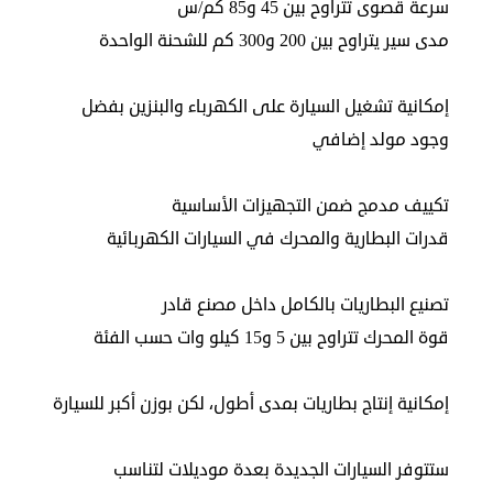
في
سرعة قصوى تتراوح بين 45 و85 كم/س
مدى سير يتراوح بين 200 و300 كم للشحنة الواحدة
الكويت
لوحة
إمكانية تشغيل السيارة على الكهرباء والبنزين بفضل
شرف
وجود مولد إضافي
اعلن
معنا
فعاليات
تكييف مدمج ضمن التجهيزات الأساسية
ومناسبات
قدرات البطارية والمحرك في السيارات الكهربائية
تصنيع البطاريات بالكامل داخل مصنع قادر
قوة المحرك تتراوح بين 5 و15 كيلو وات حسب الفئة
إمكانية إنتاج بطاريات بمدى أطول، لكن بوزن أكبر للسيارة
ستتوفر السيارات الجديدة بعدة موديلات لتناسب