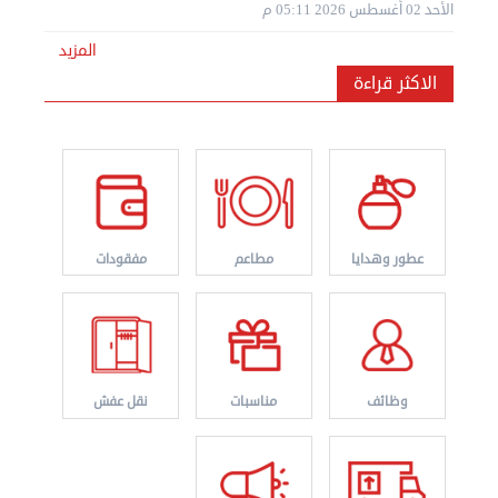
الأحد 02 أغسطس 2026 05:11 م
المزيد
الاكثر قراءة
نقل عفش الكويت 50636444 فك وتركيب ايكيا محلي ...
الإثنين 26 أغسطس 2024 11:31 ص
عطور وهدايا
مطاعم
مفقودات
وظائف
مناسبات
نقل عفش