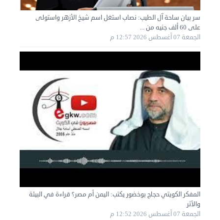
سر بيان ساحة آل الطيب: نصاب استغل اسم شيخ الأزهر واستولى
على 60 ألف جنيه من ...
نقل عفش الكويت 50636444 فك وتركيب ايكيا محلي ...
الجمعة 07 أغسطس 2026 12:57 م
الأحد 01 سبتمبر 2024 02:03 م
المفكر الكويتي حجاج بوخضور يكتب: اليمن أم مصر؟ قراءة في البيئة
نقل عفش الكويت 50636444 فك وتركيب ايكيا محلي ...
والأثر
السبت 31 أغسطس 2024 06:31 م
الجمعة 07 أغسطس 2026 12:52 م