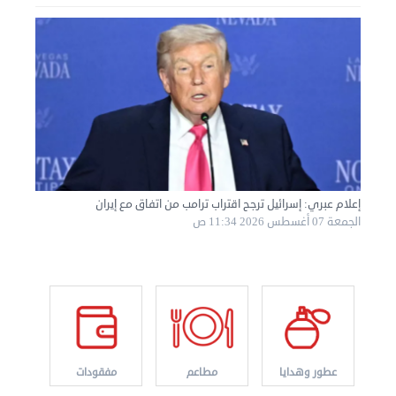
إعلام عبري: إسرائيل ترجح اقتراب ترامب من اتفاق مع إيران
الجمعة 07 أغسطس 2026 11:34 ص
نقل عفش الكويت 50767633 هاف لوري نقل أغراض ...
الأربعاء 28 أغسطس 2024 12:25 م
عطور وهدايا
مطاعم
مفقودات