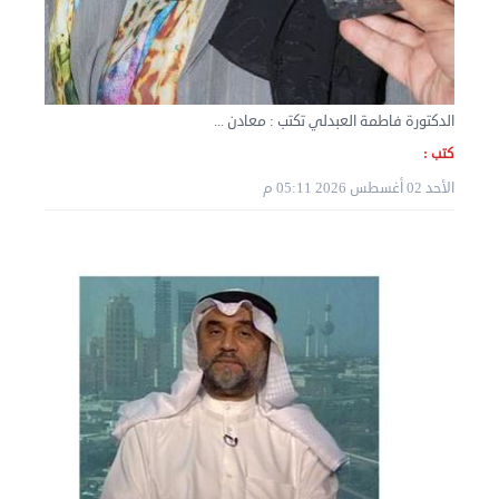
الثلاثاء 03 سبتمبر 2024 07:06 م
الدكتورة فاطمة العبدلي تكتب : معادن ...
كتب :
الأحد 02 أغسطس 2026 05:11 م
نقل عفش المنطقه العاشره 50636444 فك وتركيب ...
الإثنين 02 سبتمبر 2024 05:02 م