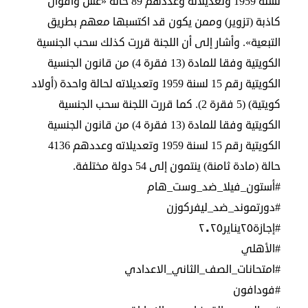
لسنة 1959 وتعديلاته وعددهم 89 حالة «غش وأقوال
في
كاذبة (تزوير) وممن يكون قد اكتسبها معهم بطريق
الكويت
التبعية». وأشار إلى أن اللجنة قررت كذلك سحب الجنسية
الكويتية وفقا للمادة (13 فقرة 4) من قانون الجنسية
لوحة
شرف
الكويتية رقم 15 لسنة 1959 وتعديلاته لحالة واحدة (أولاد
اعلن
كويتية) (5 فقرة 2). كما قررت اللجنة سحب الجنسية
معنا
فعاليات
الكويتية وفقا للمادة (13 فقرة 4) من قانون الجنسية
ومناسبات
الكويتية رقم 15 لسنة 1959 وتعديلاته وعددهم 4136
حالة (مادة ثامنة) ينتمون إلى 54 دولة مختلفة.
#أستون_فيلا_ضد_وست_هام
#دورتموند_ضد_ليفركوزن
#إجازة٢٥يناير٢٠٢٥
#الأهلي
#امتحانات_الصف_الثاني_الاعدادي
#فودافون