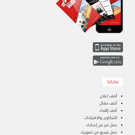
هاف لوري قط أغراض واثاث للمحرقة 65007374 في ...
الأحد 24 سبتمبر 2023 11:10 ص
شاركنا
أضف اعلان
أضف مقال
أضف إهداء
الشكاوى والاقتراحات
حمل خبر من إعدادك
حمل فيديو من تصويرك