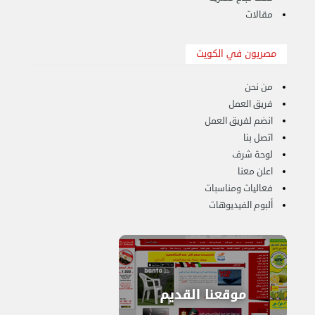
مقالات
مصريون في الكويت
من نحن
هاف لوري لتوصيل ونقل العفش 65818808
الخميس 14 سبتمبر 2023 03:06 م
فريق العمل
انضم لفريق العمل
اتصل بنا
لوحة شرف
اعلن معنا
فعاليات ومناسبات
ألبوم الفيديوهات