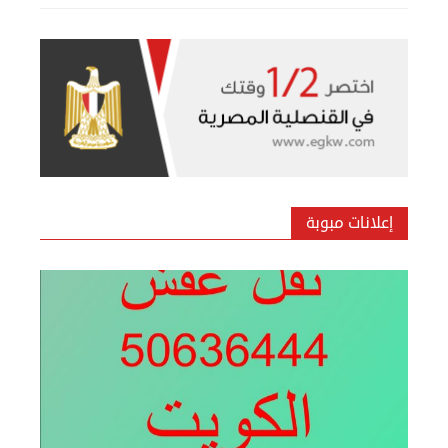
بيع ساعة تيسوت
الأحد 08 سبتمبر 2024 12:00 ص
إعلانات مبوبة
نقل عفش المنطقه العاشره 50636444 فك وتركيب ...
السبت 07 سبتمبر 2024 04:09 م