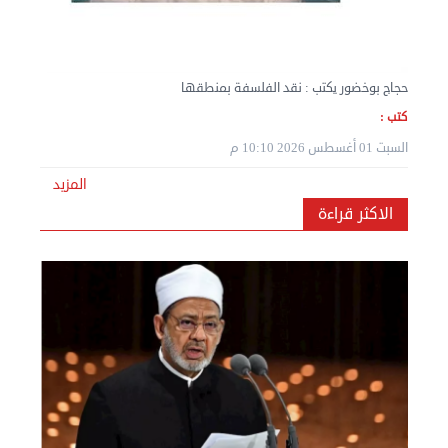
حجاج بوخضور يكتب : نقد الفلسفة بمنطقها
كتب :
السبت 01 أغسطس 2026 10:10 م
المزيد
نقل عفش المنطقه العاشره 50636444 فك وتركيب ...
الاكثر قراءة
الإثنين 02 سبتمبر 2024 05:01 م