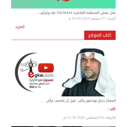
المزيد
كتاب الموقع
نقل عفش المنطقه العاشره 50636444 فك وتركيب ...
السبت 07 سبتمبر 2024 04:08 م
المفكر حجاج بوخضور يكتب: قبل أن تتعصب لرأي… ...
كتب :
الأربعاء 05 أغسطس 2026 11:56 م