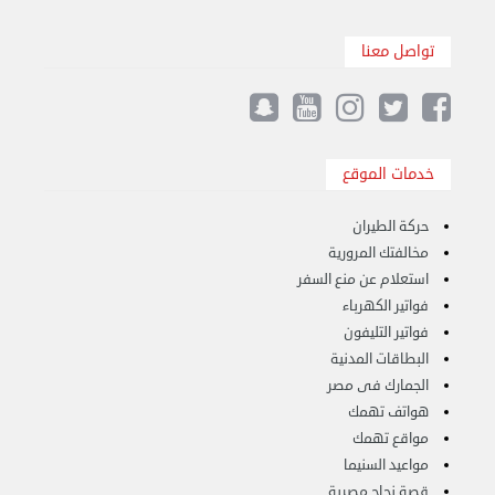
تواصل معنا
نقل عفش الكويت 50636444 فك وتركيب ايكيا ...
خدمات الموقع
الأحد 17 سبتمبر 2023 01:24 م
حركة الطيران
مخالفتك المرورية
استعلام عن منع السفر
فواتير الكهرباء
فواتير التليفون
البطاقات المدنية
الجمارك فى مصر
هواتف تهمك
مواقع تهمك
مواعيد السنيما
قصة نجاح مصرية