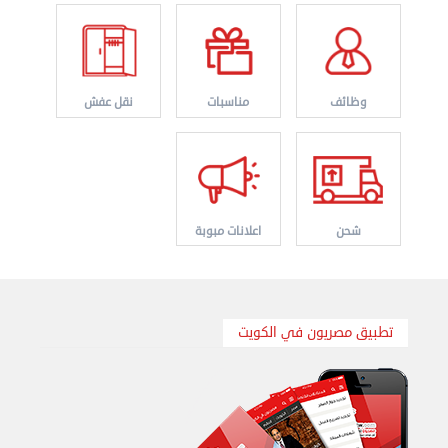
وظائف
مناسبات
نقل عفش
شحن
اعلانات مبوبة
نقل عفش الكويت 50636444 فك وتركيب ايكيا محلي ...
الإثنين 26 أغسطس 2024 11:31 ص
تطبيق مصريون في الكويت