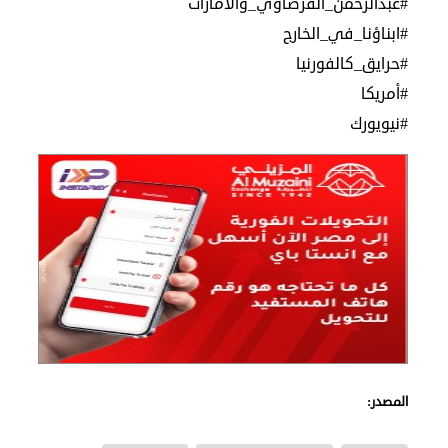
#عبدالرحمن_القرضاوي_والامارات
#ابناؤنا_في_الخارج
#حرايق_كالفورنيا
#أمريكا
#نيويورك
المصدر: