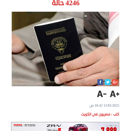
4246 حالة
الاخبار
نحن
هنا
عن
مصر
للمصريين
بالخارج
المعاملات
11/01/2025 10:42 ص
القنصلية
كتب : مصريون في الكويت
البعثة