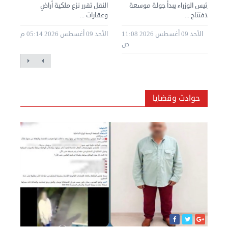
رئيس الوزراء يبدأ جولة موسعة
النقل تقرر نزع ملكية أراضٍ
زلز
لافتتاح ...
وعقارات ...
الن
2 09:30
الأحد 09 أغسطس 2026 11:08
الأحد 09 أغسطس 2026 05:14 م
م
ص
حوادث وقضايا