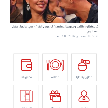
كريستيانو رونالدو وجورجينا يستعدان لـ«عرس القرن» في ماديرا.. حفل
أسطوري ...
الأحد 09 أغسطس 2026 03:05 م
عطور وهدايا
مطاعم
مفقودات
نقل عفش الكويت 50767633 هاف لوري نقل أغراض ...
الأربعاء 28 أغسطس 2024 12:25 م