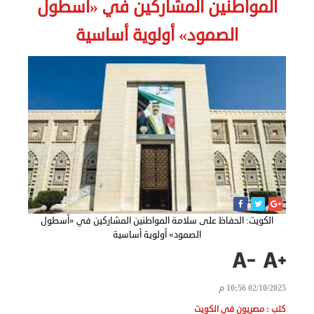
المواطنين المشاركين في «أسطول
الاخبار
الصمود» أولوية أساسية
نحن
هنا
عن
مصر
للمصريين
بالخارج
الكويت: الحفاظ على سلامة المواطنين المشاركين في «أسطول
الصمود» أولوية أساسية
المعاملات
القنصلية
02/10/2025 10:56 م
البعثة
كتب : مصريون في الكويت