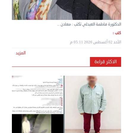
الدكتورة فاطمة العبدلي تكتب : معادن ...
كتب :
الأحد 02 أغسطس 2026 05:11 م
نقل عفش المنطقه العاشره 50636444 فك وتركيب ...
الإثنين 02 سبتمبر 2024 05:01 م
المزيد
الاكثر قراءة