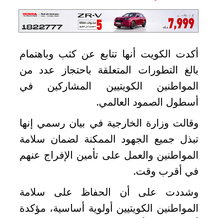
الدبلوماسية
مجلس
الجالية
أكدت الكويت أنها تتابع عن كثب وباهتمام
الصحفيون
بالغ التطورات المتعلقة باحتجاز عدد من
المصريون
المواطنين الكويتيين المشاركين في
اعلن
معنا
أسطول الصمود العالمي
.
عن
وقالت وزارة الخارجية في بيان رسمي إنها
الكويت
تبذل جميع الجهود الممكنة لضمان سلامة
رسالة
المواطنين والعمل على تأمين الإفراج عنهم
الناشر
في أقرب وقت
.
شاركنا
وشددت على أن الحفاظ على سلامة
المواطنين الكويتيين أولوية أساسية، مؤكدة
مصريون