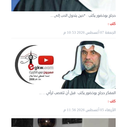
حجاج بوخضور يكتب : *حين يتحول الحب إلى ...
نقل عفش الكويت 50636444 فك وتركيب ايكيا محلي ...
كتب :
الأربعاء 04 سبتمبر 2024 08:20 م
الجمعة 07 أغسطس 2026 10:53 م
المفكر حجاج بوخضور يكتب: قبل أن تتعصب لرأي… ...
كتب :
الأربعاء 05 أغسطس 2026 11:56 م
نقل عفش الكويت 50636444 فك وتركيب ايكيا محلي ...
الثلاثاء 03 سبتمبر 2024 07:06 م