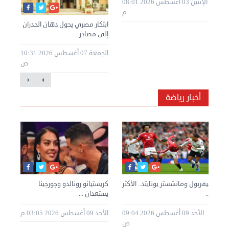
الإثنين 03 أغسطس 2026 08:01
م
ابتكار مصري يحول دهان الجدران
إلى مصادر ...
الجمعة 07 أغسطس 2026 10:31
ص
أخبار رياضة
ليفربول ومانشستر يونايتد.. الأكثر
كريستيانو رونالدو وجورجينا
خوا
...
يستعدان ...
2 08:35
الأحد 09 أغسطس 2026 09:04
الأحد 09 أغسطس 2026 03:05 م
ص