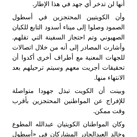
أنها لن تدخر أي جهد في هذا الإطار
.
في
وأن الكويتيين المحتجزين في أسطول
الكويت
الصمود وصلوا إلى ميناء أسدود التابع للكيان
لوحة
الصهيوني وتم احتجاز السفينة التي تقلهم.
شرف
اعلن
وأشارت المصادر إلى أنه من خلال اتصالات
معنا
للجهات المعنية مع أطراف أخرى أكدوا أن
فعاليات
ومناسبات
تحقيقات أجريت معهم وسيتم ترحيلهم بعد
الانتهاء منها
.
وبينت أن الكويت تبذل جهودا متواصلة
للإفراج عن المواطنين المحتجزين بأقرب
وقت ممكن
.
وكان المواطنان الكويتيان عبدالله المطوع
وخالد العبدالجادر المشاركان في «أسطول