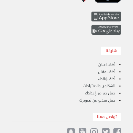
شاركنا
هاف لوري قط أغراض واثاث للمحرقة 65007374 في ...
أضف اعلان
الأحد 24 سبتمبر 2023 11:10 ص
أضف مقال
أضف إهداء
الشكاوى والاقتراحات
حمل خبر من إعدادك
حمل فيديو من تصويرك
تواصل معنا