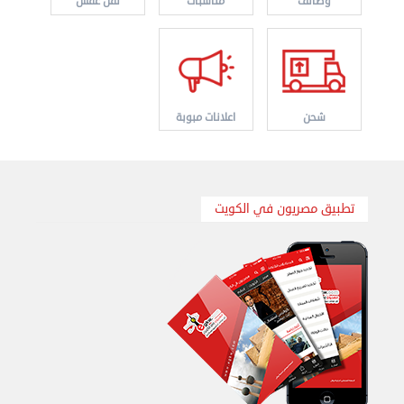
وظائف
مناسبات
نقل عفش
شحن
اعلانات مبوبة
نقل عفش الكويت 50636444 فك وتركيب ايكيا محلي ...
تطبيق مصريون في الكويت
الإثنين 26 أغسطس 2024 11:31 ص