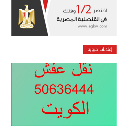
بيع ساعة تيسوت
الأحد 08 سبتمبر 2024 12:00 ص
إعلانات مبوبة
نقل عفش المنطقه العاشره 50636444 فك وتركيب ...
السبت 07 سبتمبر 2024 04:09 م