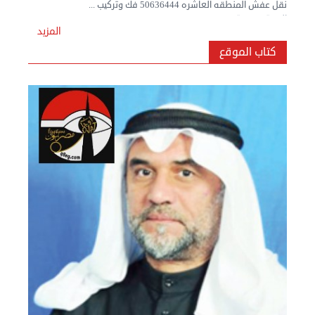
المزيد
كتاب الموقع
نقل عفش المنطقه العاشره 50636444 فك وتركيب ...
السبت 07 سبتمبر 2024 04:08 م