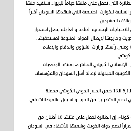
الطائرة التي تحمل على متنها خياماً للإيواء تستفيد منها
 السلبية للكوارث الطبيعية التي شهدها السودان أخيراً
وآلاف المشردين.
 للاحتياجات الإنسانية الملحة والعاجلة بفعل استمرار
ويت وخارجها لإيصال المواد المتنوعة لمستحقيها.
 وعلى رأسها وزارات الشؤون والدفاع والإعلام
لكويتي.
ل الإنساني الكويتي المشترك، ومنها الجمعيات
لكويتية المبذولة لإغاثة أهل السودان والمؤسسات
في غضون ذلك، وصلت الأحد الماضي، إلى مطار بورتسودان الطائرة الـ13 ضمن الجسر الجوي الكويتي محملة
تي لدعم المتضررين من الحرب والسيول والفيضانات في
وقال سفير دولة الكويت لدى السودان الدكتور فهد الظفيري لـ«كونا»، إن الطائرة تحمل على متنها 10 أطنان من
تمراراً لدعم دولة الكويت وشعبها للأشقاء في السودان