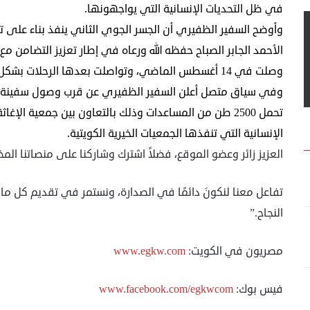
في ظل التحديات الإنسانية التي يواجهونها.
وأوضح السفير الظفيري أن الجسر الجوي الثاني ينفذ بناء على 
الأحمد الجابر الصباح حفظه الله ورعاه في إطار تعزيز التضامن م
وصلت في 14 أغسطس الماضي، وتواصلت بعدها الرحلات بشكل دوري.
وفي سياق متصل أعلن السفير الظفيري عن قرب وصول سفينة مس
تحمل 2500 طن من المساعدات وذلك بالتعاون بين جمعية الإغ
الإنسانية التي تنفذها الجمعيات الخيرية الكويتية.
العزيز زائر وعضو الموقع، فضلاً اشترك وشاركنا على منصاتنا المخ
تفاعل معنا لنكونَ دائمًا في الصدارة، ونستمر في تقديم كل ما 
النجاح.”
مصريون في الكويت:
www.egkw.com
فيس بوك:
www.facebook.com/egkwcom