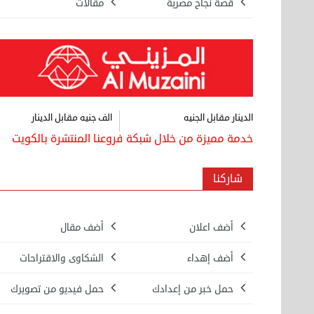
قصة نجاح مصرية
مقالات
الدينار مقابل الجنيه
الف جنيه مقابل الدينار
خدمة مميزة من خلال شبكة فروعنا المنتشرة بالكويت
شاركنا
بيع ساعة تيسوت
الأحد 08 سبتمبر 2024 12:00 ص
أضف اعلان
أضف مقال
نقل عفش المنطقه العاشره 50636444 فك
أضف إهداء
الشكاوى والاقتراحات
وتركيب ...
السبت 07 سبتمبر 2024 04:09 م
حمل خبر من إعدادك
حمل فيديو من تصويرك
نقل عفش المنطقه العاشره 50636444 فك