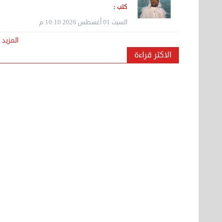
كتب :
السبت 01 أغسطس 2026 10:10 م
هاف لوري لتوصيل ونقل العفش 65818808
المزيد
الخميس 14 سبتمبر 2023 03:06 م
الاكثر قراءة
نقل عفش مؤسسة تربات 65007374 داخل الكويت
فك ...
الخميس 14 سبتمبر 2023 04:48 ص
نقل عفش 90061233 فك نقل تركيب في جميع
مناطق ...
الأربعاء 13 سبتمبر 2023 11:46 ص
مشاركة سكن بابرق خيطان
الثلاثاء 12 سبتمبر 2023 08:23 م