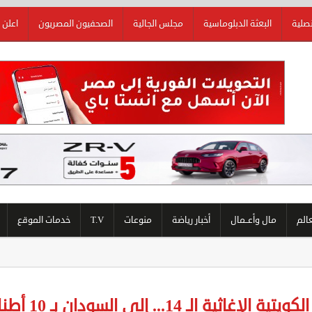
نصلية
البعثة الدبلوماسية
مجلس الجالية
الصحفيون المصريون
اعلن 
عالم
مال وأعــمال
أخبار رياضة
منوعات
T.V
خدمات الموقع
ا
لإغاثية الـ 14... إلى السودان بـ 10 أطنان خيام