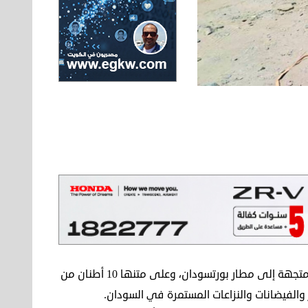
أرسلت الكويت الطائرة الإغاثية الـ14 ضمن الجسر الجوي الإغاثي متجهة إلى مطار بورتسودان، وعلى متنها 10 أطنان من
طار والفيضانات والنزاعات المستمرة في السودان.