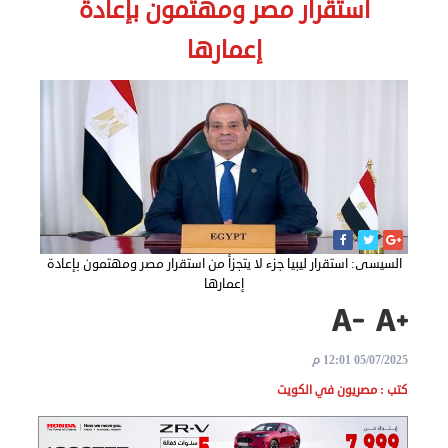
استقرار مصر ومهتمون بإعادة
الاخبار
إعمارها
نحن
هنا
عن
مصر
للمصريين
السيسى: استقرار ليبيا جزء لا يتجزأ من استقرار مصر ومهتمون بإعادة
بالخارج
إعمارها
المعاملات
05/07/2025 12:01 م
القنصلية
كتب : مصريون في الكويت
البعثة
الدبلوماسية