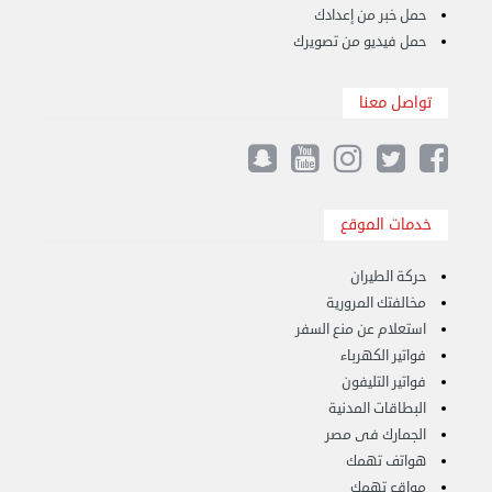
حمل خبر من إعدادك
حمل فيديو من تصويرك
تواصل معنا
خدمات الموقع
نقل عفش الكويت 50636444 فك وتركيب ايكيا ...
الأحد 17 سبتمبر 2023 01:24 م
حركة الطيران
مخالفتك المرورية
استعلام عن منع السفر
فواتير الكهرباء
فواتير التليفون
البطاقات المدنية
الجمارك فى مصر
هواتف تهمك
مواقع تهمك