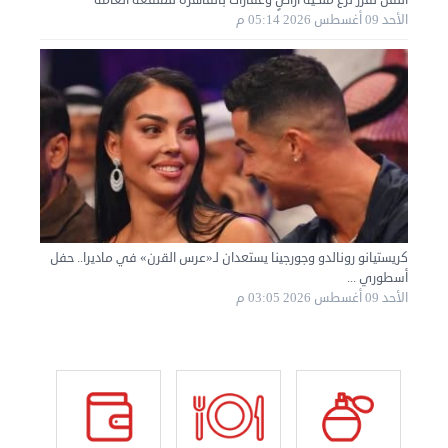
الأحد 09 أغسطس 2026 05:14 م
نقل عفش الكويت 50636444 فك وتركيب ايكيا محلي ...
السبت 31 أغسطس 2024 06:31 م
كريستيانو رونالدو وجورجينا يستعدان لـ«عرس القرن» في ماديرا.. حفل
أسطوري ...
الأحد 09 أغسطس 2026 03:05 م