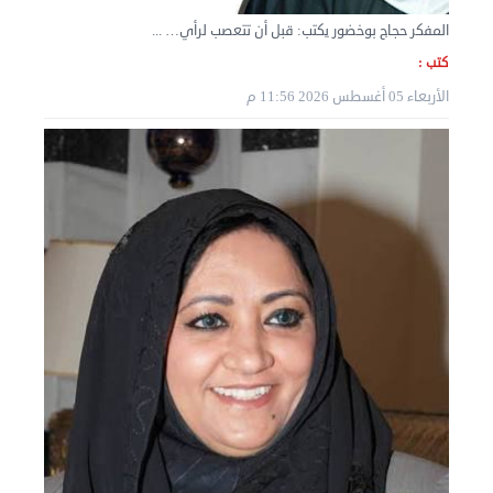
المفكر حجاج بوخضور يكتب: قبل أن تتعصب لرأي… ...
كتب :
نقل عفش الكويت 50636444 فك وتركيب ايكيا محلي ...
الأربعاء 05 أغسطس 2026 11:56 م
الثلاثاء 03 سبتمبر 2024 07:06 م
نقل عفش المنطقه العاشره 50636444 فك وتركيب ...
الإثنين 02 سبتمبر 2024 05:02 م