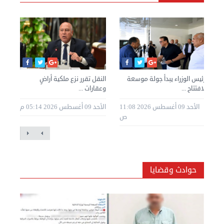
رئيس الوزراء يبدأ جولة موسعة
النقل تقرر نزع ملكية أراضٍ
زلز
لافتتاح ...
وعقارات ...
الن
2 09:30
الأحد 09 أغسطس 2026 11:08
الأحد 09 أغسطس 2026 05:14 م
م
ص
حوادث وقضايا