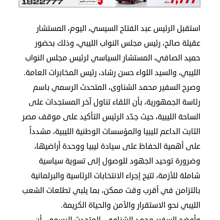
مجلس
استقبل الرئيس عبد الفتاح السيسي، اليوم، المستشار
الجالية
عقيلة صالح، رئيس مجلس النواب الليبي، وذلك بحضور
حميد الصافي، المستشار السياسي لرئيس مجلس النواب
الصحفيون
المصريون
الليبي، والسيد اللواء حسن رشاد، رئيس المخابرات العامة.
اعلن
وصرح السفير محمد الشناوى، المتحدث الرسمي باسم
معنا
رئاسة الجمهورية، بأن اللقاء تناول آخر المستجدات على
عن
الساحة الليبية، حيث جدّد الرئيس التأكيد على موقف مصر
الكويت
الثابت الداعم لليبيا والمؤسسات الوطنية الليبية، مشدداً
رسالة
على أهمية الحفاظ على سيادة ليبيا ووحدة أراضيها،
الناشر
وضرورة توحيد الجهود للوصول إلى تسوية سياسية
شاركنا
شاملة للأزمة، تتيح إجراء الانتخابات الرئاسية والبرلمانية
بالتزامن في أقرب وقت ممكن، بما يلبي تطلعات الشعب
مصريون
الليبي نحو الاستقرار والأمن والحياة الكريمة.