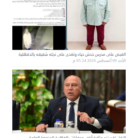
نقل عفش الكويت 50636444 فك وتركيب ايكيا محلي ...
القبض على مدرس خدش حياء وتعدى على نجله شقيقه بالدقهلية
الأحد 01 سبتمبر 2024 02:03 م
الأحد 09 أغسطس 2026 05:24 م
النقل تقرر نزع ملكية أراضٍ وعقارات بالقاهرة للمنفعة العامة