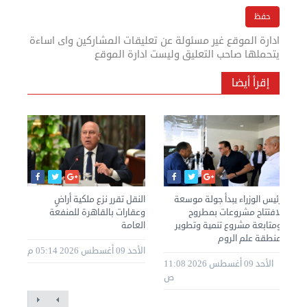
ادارة الموقع غير مسئولة عن تعليقات المشاركين واى اساءة
يتحملها صاحب التعليق وليست ادارة الموقع
إقرأ أيضا
رئيس الوزراء يبدأ جولة موسعة
النقل تقرر نزع ملكية أراضٍ
قرا
لافتتاح مشروعات بمطروح
وعقارات بالقاهرة للمنفعة
ومتابعة مشروع تنمية وتطوير
العامة
الق
منطقة علم الروم
2 09:30
الأحد 09 أغسطس 2026 05:14 م
الأحد 09 أغسطس 2026 11:08
م
ص