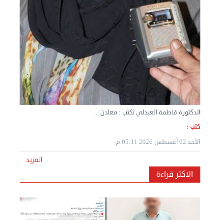
الدكتورة فاطمة العبدلي تكتب : معادن ...
كتب :
نقل عفش المنطقه العاشره 50636444 فك وتركيب ...
الأحد 02 أغسطس 2026 05:11 م
الإثنين 02 سبتمبر 2024 05:01 م
المزيد
الاكثر قراءة