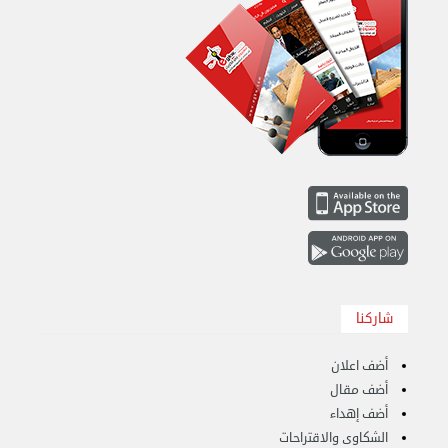
شاركنا
هاف لوري قط أغراض واثاث للمحرقة 65007374 في ...
الأحد 24 سبتمبر 2023 11:10 ص
أضف اعلان
أضف مقال
أضف إهداء
الشكاوى والاقتراحات