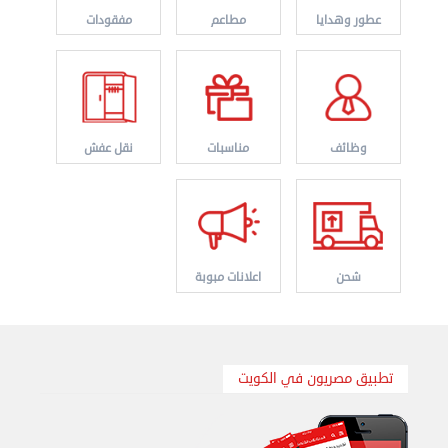
عطور وهدايا
مطاعم
مفقودات
نقل عفش الكويت 50767633 هاف لوري نقل أغراض ...
الأربعاء 28 أغسطس 2024 12:25 م
وظائف
مناسبات
نقل عفش
شحن
اعلانات مبوبة
نقل عفش الكويت 50636444 فك وتركيب ايكيا محلي ...
الإثنين 26 أغسطس 2024 11:31 ص
تطبيق مصريون في الكويت