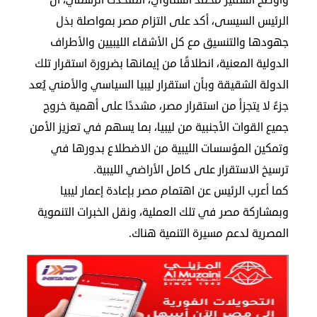
وأوضح السفير محمد الشناوي، المتحدث الرسمي، أن
في
الرئيس السيسى، أكد على التزام مصر بمواصلة بذل
الكويت
جهودها والتنسيق مع كل الأشقاء الليبيين والأطراف
الدولية المعنية، انطلاقًا من إيمانها بضرورة استقرار تلك
لوحة
شرف
الدولة الشقيقة وبأن استقرار ليبيا السياسي والأمني يُعد
اعلن
جزءً لا يتجزأ من استقرار مصر، مشددًا على أهمية خروج
معنا
فعاليات
جميع القوات الأجنبية من ليبيا، بما يسهم في تعزيز الأمن
ومناسبات
وتمكين المؤسسات الليبية من الاضطلاع بدورها في
ترسيخ الاستقرار على كامل الأراضي الليبية.
كما أعرب الرئيس عن اهتمام مصر بإعادة إعمار ليبيا
وبمشاركة مصر في تلك العملية، ونقل الخبرات التنموية
المصرية لدعم مسيرة التنمية هناك.