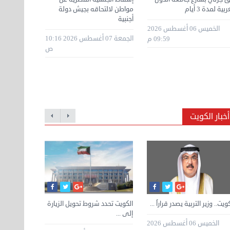
ربية لمدة 3 أيام
مواطن لالتحاقه بجيش دولة
الاستخدام 
أجنبية
التواصل الا
الخميس 06 أغسطس 2026
الجمعة 07 أغسطس 2026 10:16
09:59 م
ص
أخبار الكويت
رواتب تصل إلى 30 ألف جنيه..
ويت.. وزير التربية يصدر قراراً ...
الرئيس السيسي يوجه التحية
الكويت تحدد شروط تحويل الزيارة
الكويت تدش
«تنظيم الا
ارة ...
إلى ...
لمنتخب مصر ...
خدمة ...
للكوادر الصحي
الخميس 06 أغسطس 2026