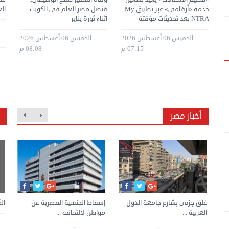
خدمة «أرقامي» عبر تطبيق My
قنصل مصر العام في الكويت
الع
NTRA بعد تحديثات مؤقتة
أثناء ثورة يناير
سطس 2026
الخميس 06 أغسطس 2026
الخميس 06 أغسطس 2026
07:15 م
08:08 م
أخبار مصر
الكويت .. ضبط 56 وافدًا خالفوا
غلق جزئي بشارع جامعة الدول
إسقاط الجنسية المصرية عن
7 كويتيين ضمن قائمة «فوربس»
الك
قانون ...
العربية ...
لأقوى 100 ...
مواطن لالتحاقه ...
وز