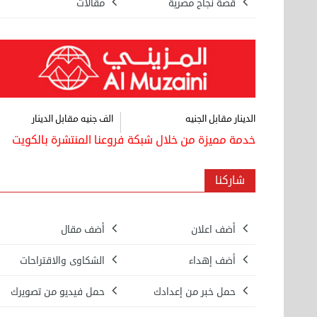
قصة نجاح مصرية
مقالات
الدينار مقابل الجنيه
الف جنيه مقابل الدينار
خدمة مميزة من خلال شبكة فروعنا المنتشرة بالكويت
شاركنا
أضف اعلان
أضف مقال
بيع ساعة تيسوت
الأحد 08 سبتمبر 2024 12:00 ص
أضف إهداء
الشكاوى والاقتراحات
حمل خبر من إعدادك
حمل فيديو من تصويرك
نقل عفش المنطقه العاشره 50636444 فك
وتركيب ...