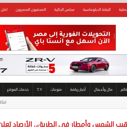
نصلية
البعثة الدبلوماسية
مجلس الجالية
الصحفيون المصريون
اعلن 
عالم
مال وأعــمال
أخبار رياضة
منوعات
T.V
خدمات الموقع
ابتكار مصري يحول دهان الجدران إلى مصاد
يب الشمس وأمطار في الطريق.. الأرصاد تع