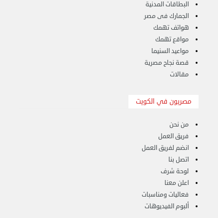
البطاقات المدنية
الجمارك فى مصر
هواتف تهمك
مواقع تهمك
مواعيد السنيما
قصة نجاح مصرية
نقل عفش 90061233 فك نقل تركيب في جميع مناطق ...
مقالات
الأربعاء 13 سبتمبر 2023 11:46 ص
مصريون في الكويت
من نحن
فريق العمل
انضم لفريق العمل
اتصل بنا
لوحة شرف
اعلن معنا
فعاليات ومناسبات
ألبوم الفيديوهات