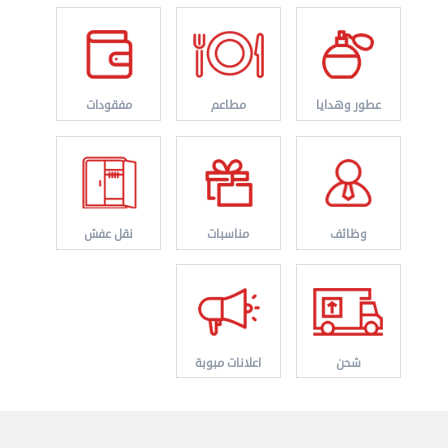
عطور وهدايا
مطاعم
مفقودات
نقل عفش الكويت 50636444 فك وتركيب ايكيا ...
الأحد 17 سبتمبر 2023 01:24 م
وظائف
مناسبات
نقل عفش
شحن
اعلانات مبوبة