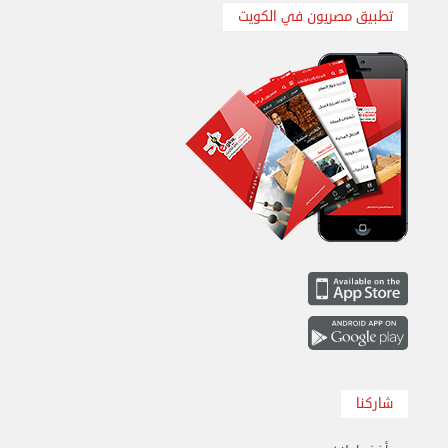
تطبيق مصريون في الكويت
هاف لوري لتوصيل ونقل العفش 65818808
الخميس 14 سبتمبر 2023 03:06 م
شاركنا