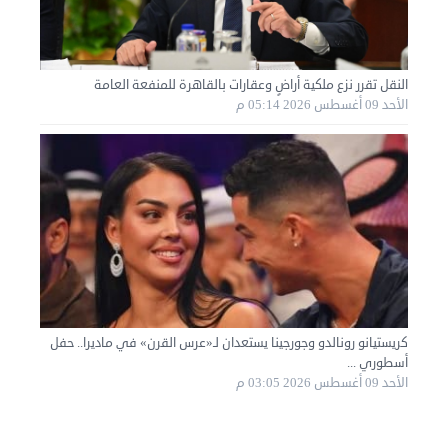
النقل تقرر نزع ملكية أراضٍ وعقارات بالقاهرة للمنفعة العامة
الأحد 09 أغسطس 2026 05:14 م
هاف لوري قط أغراض واثاث للمحرقة 65007374 في ...
الأحد 24 سبتمبر 2023 11:10 ص
كريستيانو رونالدو وجورجينا يستعدان لـ«عرس القرن» في ماديرا.. حفل
أسطوري ...
الأحد 09 أغسطس 2026 03:05 م