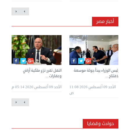
أخبار مصر
رئيس الوزراء يبدأ جولة موسعة
النقل تقرر نزع ملكية أراضٍ
زلز
لافتتاح ...
وعقارات ...
الن
2 09:30
الأحد 09 أغسطس 2026 11:08
الأحد 09 أغسطس 2026 05:14 م
م
ص
حوادث وقضايا