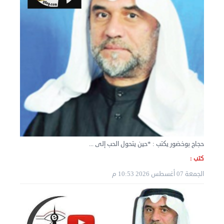
نقل عفش المنطقه العاشره 50636444 فك وتركيب ...
الإثنين 02 سبتمبر 2024 05:01 م
حجاج بوخضور يكتب : *حين يتحول الحب إلى ...
كتب :
الجمعة 07 أغسطس 2026 10:53 م