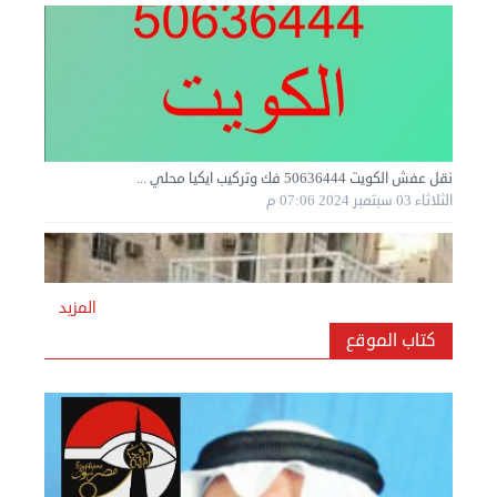
نقل عفش الكويت 50636444 فك وتركيب ايكيا محلي ...
الثلاثاء 03 سبتمبر 2024 07:06 م
المزيد
كتاب الموقع
نقل عفش المنطقه العاشره 50636444 فك وتركيب ...
الإثنين 02 سبتمبر 2024 05:02 م