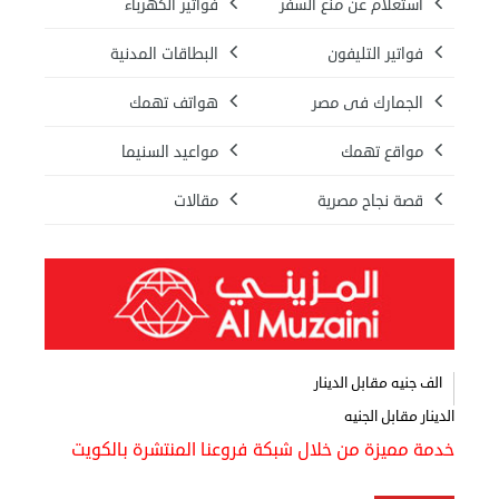
استعلام عن منع السفر
فواتير الكهرباء
فواتير التليفون
البطاقات المدنية
الجمارك فى مصر
هواتف تهمك
مواقع تهمك
مواعيد السنيما
قصة نجاح مصرية
مقالات
نقل عفش المنطقه العاشره 50636444 فك وتركيب ...
السبت 07 سبتمبر 2024 04:08 م
الف جنيه مقابل الدينار
الدينار مقابل الجنيه
خدمة مميزة من خلال شبكة فروعنا المنتشرة بالكويت