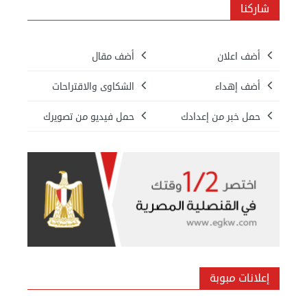
شاركنا
أضف اعلان
أضف مقال
أضف إهداء
الشكاوى والاقتراحات
حمل خبر من إعدادك
حمل فيديو من تصويرك
نقل عفش الكويت 50636444 فك وتركيب ايكيا محلي ...
الأربعاء 04 سبتمبر 2024 08:20 م
إعلانات مبوبة