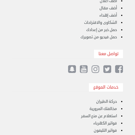
أضف اعلان
أضف مقال
أضف إهداء
الشكاوى والاقتراحات
حمل خبر من إعدادك
حمل فيديو من تصويرك
نقل عفش مؤسسة تربات 65007374 داخل الكويت فك ...
الخميس 14 سبتمبر 2023 04:48 ص
تواصل معنا
خدمات الموقع
حركة الطيران
مخالفتك المرورية
استعلام عن منع السفر
فواتير الكهرباء
فواتير التليفون