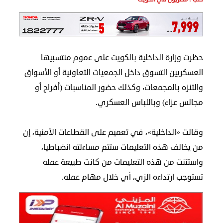
مجلس
الجالية
الصحفيون
حظرت وزارة الداخلية بالكويت على عموم منتسبيها
المصريون
العسكريين التسوق داخل الجمعيات التعاونية أو الأسواق
اعلن
معنا
والتنزه بالمجمعات، وكذلك حضور المناسبات (أفراح أو
عن
مجالس عزاء) وباللباس العسكري.
الكويت
وقالت «الداخلية»، في تعميم على القطاعات الأمنية، إن
رسالة
من يخالف هذه التعليمات ستتم مساءلته انضباطيا،
الناشر
واستثنت من هذه التعليمات من كانت طبيعة عمله
شاركنا
تستوجب ارتداءه الزي، أي خلال مهام عمله.
مصريون